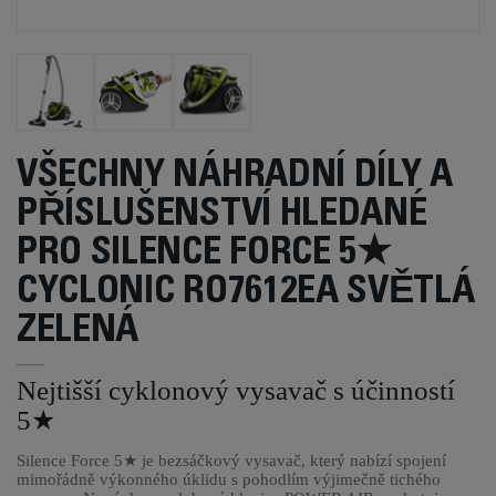
VŠECHNY NÁHRADNÍ DÍLY A
PŘÍSLUŠENSTVÍ HLEDANÉ
PRO SILENCE FORCE 5★
CYCLONIC RO7612EA SVĚTLÁ
ZELENÁ
Nejtišší cyklonový vysavač s účinností
5★
Silence Force 5★ je bezsáčkový vysavač, který nabízí spojení
mimořádně výkonného úklidu s pohodlím výjimečně tichého