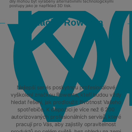
K
O
V
díly mohou být vyráběny alternativními technologickými
postupy jako je například 3D tisk.
Značka Rowenta
Nejlepší servis poskytnou profesionálové
vyškolení značkou Rowenta, kteří budou vždy
hledat řešení, jak prodloužit životnost Vašeho
spotřebiče. K dispozici je více než 6 200
autorizovaných profesionálních servisů, které
pracují pro Vás, aby zajistily opravitelnost
produktů po celém světě, bez ohledu na zemi