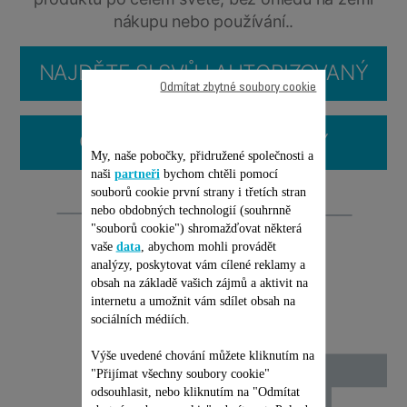
nákupu nebo používání..
NAJDĚTE SI SVŮJ AUTORIZOVANÝ
Odmítat zbytné soubory cookie
SERVIS
ČASTO KLADENÉ OTÁZKY
My, naše pobočky, přidružené společnosti a
naši
partneři
bychom chtěli pomocí
souborů cookie první strany i třetích stran
Opravitelnost
nebo obdobných technologií (souhrnně
"souborů cookie") shromažďovat některá
vaše
data
, abychom mohli provádět
analýzy, poskytovat vám cílené reklamy a
obsah na základě vašich zájmů a aktivit na
internetu a umožnit vám sdílet obsah na
sociálních médiích.
Výše uvedené chování můžete kliknutím na
"Přijímat všechny soubory cookie"
odsouhlasit, nebo kliknutím na "Odmítat