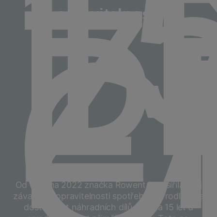
1
L
Z
P
opravitelnosti
C
Od 1. ledna 2022 značka Rowenta rozšířila svůj
závazek k opravitelnosti spotřebičů. Prodloužila
dostupnost náhradních dílů z 10 na 15 let a