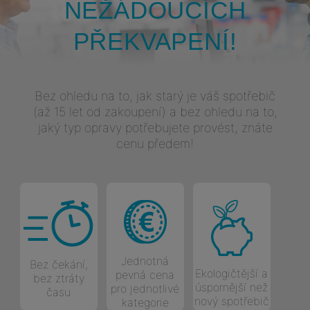
NEŽÁDOUCÍCH
PŘEKVAPENÍ!
Bez ohledu na to, jak starý je váš spotřebič
(až 15 let od zakoupení) a bez ohledu na to,
jaký typ opravy potřebujete provést, znáte
cenu předem!
Jednotná
Bez čekání,
Ekologičtější a
pevná cena
bez ztráty
úspornější než
pro jednotlivé
času
nový spotřebič
kategorie