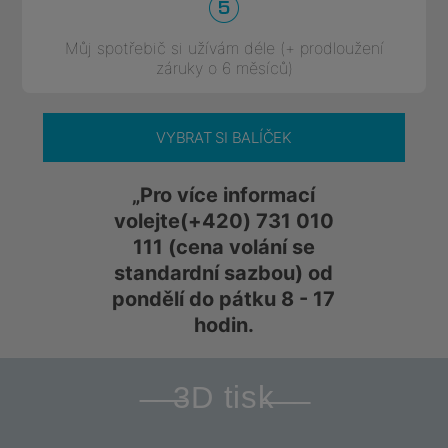
Můj spotřebič si užívám déle (+ prodloužení
záruky o 6 měsíců)
VYBRAT SI BALÍČEK
„Pro více informací
volejte
(+420) 731 010
111
(cena volání se
standardní sazbou) od
pondělí do pátku 8 - 17
hodin.
3D tisk