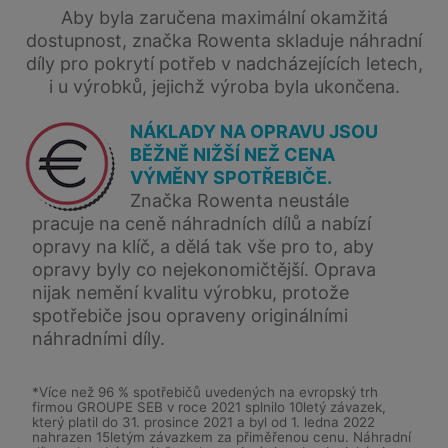
Aby byla zaručena maximální okamžitá
dostupnost, značka Rowenta skladuje náhradní
díly pro pokrytí potřeb v nadcházejících letech,
i u výrobků, jejichž výroba byla ukončena.
NÁKLADY NA OPRAVU JSOU
BĚŽNĚ NIŽŠÍ NEŽ CENA
VÝMĚNY SPOTŘEBIČE.
Značka Rowenta neustále
pracuje na ceně náhradních dílů a nabízí
opravy na klíč, a dělá tak vše pro to, aby
opravy byly co nejekonomičtější. Oprava
nijak nemění kvalitu výrobku, protože
spotřebiče jsou opraveny originálními
náhradními díly.
*Více než 96 % spotřebičů uvedených na evropský trh
firmou GROUPE SEB v roce 2021 splnilo 10letý závazek,
který platil do 31. prosince 2021 a byl od 1. ledna 2022
nahrazen 15letým závazkem za přiměřenou cenu. Náhradní