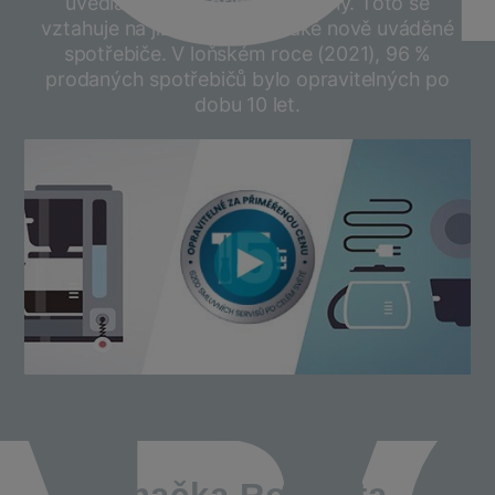
uvedla koncept přiměřené ceny. Toto se
vztahuje na již vyráběné a také nově uváděné
spotřebiče. V loňském roce (2021), 96 %
prodaných spotřebičů bylo opravitelných po
dobu 10 let.