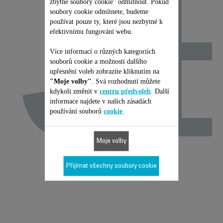
J
zbytné soubory cookie" odmítnout. Pokud
soubory cookie odmítnete, budeme
používat pouze ty, které jsou nezbytné k
efektivnímu fungování webu.
Více informací o různých kategoriích
souborů cookie a možnosti dalšího
upřesnění voleb zobrazíte kliknutím na
"Moje volby"
. Svá rozhodnutí můžete
kdykoli změnit v
centru předvoleb
. Další
informace najdete v našich zásadách
používání souborů
cookie
.
Moje volby
Přijímat všechny soubory cookie