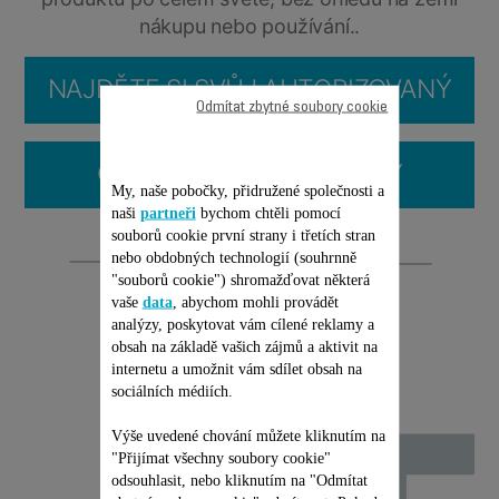
nákupu nebo používání..
NAJDĚTE SI SVŮJ AUTORIZOVANÝ
Odmítat zbytné soubory cookie
SERVIS
ČASTO KLADENÉ OTÁZKY
My, naše pobočky, přidružené společnosti a
naši
partneři
bychom chtěli pomocí
souborů cookie první strany i třetích stran
Opravitelnost
nebo obdobných technologií (souhrnně
"souborů cookie") shromažďovat některá
vaše
data
, abychom mohli provádět
analýzy, poskytovat vám cílené reklamy a
obsah na základě vašich zájmů a aktivit na
internetu a umožnit vám sdílet obsah na
sociálních médiích.
Výše uvedené chování můžete kliknutím na
"Přijímat všechny soubory cookie"
odsouhlasit, nebo kliknutím na "Odmítat