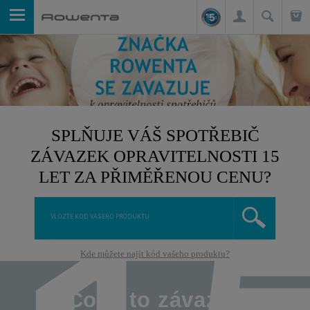
SPLŇUJE VÁŠ SPOTŘEBIČ
ZÁVAZEK OPRAVITELNOSTI 15
LET ZA PŘIMĚŘENOU CENU?
Kde můžete najít kód vašeho produktu?
Co je to závazek