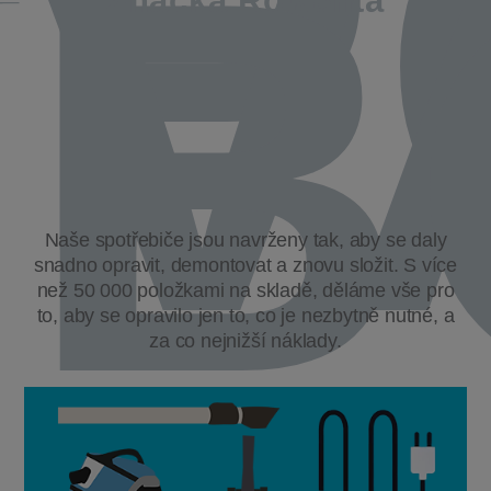
P
V
B
Značka Rowenta
Naše spotřebiče jsou navrženy tak, aby se daly
snadno opravit, demontovat a znovu složit. S více
než 50 000 položkami na skladě, děláme vše pro
to, aby se opravilo jen to, co je nezbytně nutné, a
za co nejnižší náklady.