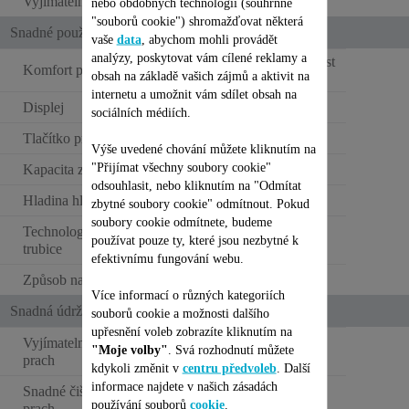
Vyjímatelná baterie
nebo obdobných technologií (souhrnně
"souborů cookie") shromažďovat některá
Snadné použití
vaše
data
, abychom mohli provádět
analýzy, poskytovat vám cílené reklamy a
Standardní hmotnost
Komfort při používání
obsah na základě vašich zájmů a aktivit na
>1,6kg
internetu a umožnit vám sdílet obsah na
Displej
LED
sociálních médiích.
Tlačítko pro zvýšení výkonu
Výše uvedené chování můžete kliknutím na
"Přijímat všechny soubory cookie"
Kapacita zásobníku na prach
XL (0,6 - 0,9L)
odsouhlasit, nebo kliknutím na "Odmítat
Hladina hluku
Standard
zbytné soubory cookie" odmítnout. Pokud
soubory cookie odmítnete, budeme
Technologie Flex – Skládací
používat pouze ty, které jsou nezbytné k
trubice
efektivnímu fungování webu.
Způsob nabíjení
Dokovací stanice
Více informací o různých kategoriích
Snadná údržba
souborů cookie a možnosti dalšího
upřesnění voleb zobrazíte kliknutím na
Vyjímatelná nádoba na
"Moje volby"
. Svá rozhodnutí můžete
prach
kdykoli změnit v
centru předvoleb
. Další
informace najdete v našich zásadách
Snadné čištění nádoby na
Dvojitý systém
používání souborů
cookie
.
prach
otevírání