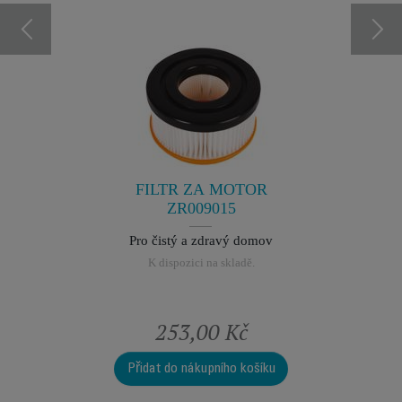
 PEVNÁ
AEROS
VY -
HLA
SAVAČ
A
ka, žádné
Produkt 
dloužení
FILTR ZA MOTOR
síců!
ZR009015
Pro čistý a zdravý domov
K dispozici na skladě.
 Kč
253,00 Kč
2 
o košíku
Přidat do nákupního košíku
Produkt momentál
mail, kdy