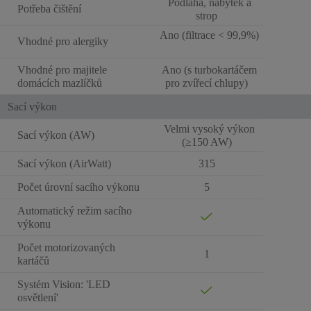
Podlaha, nábytek a
Potřeba čištění
strop
Ano (filtrace < 99,9%)
Vhodné pro alergiky
Vhodné pro majitele
Ano (s turbokartáčem
domácích mazlíčků
pro zvířecí chlupy)
Sací výkon
Velmi vysoký výkon
Sací výkon (AW)
(≥150 AW)
Sací výkon (AirWatt)
315
Počet úrovní sacího výkonu
5
Automatický režim sacího
výkonu
Počet motorizovaných
1
kartáčů
Systém Vision: 'LED
osvětlení'