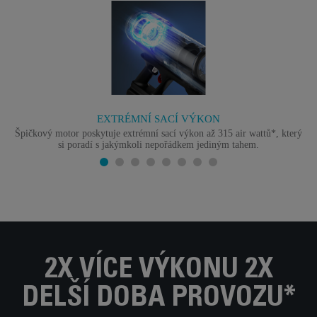
EXTRÉMNÍ SACÍ VÝKON
Špičkový motor poskytuje extrémní sací výkon až 315 air wattů*, který
si poradí s jakýmkoli nepořádkem jediným tahem.
2X VÍCE VÝKONU 2X
DELŠÍ DOBA PROVOZU*