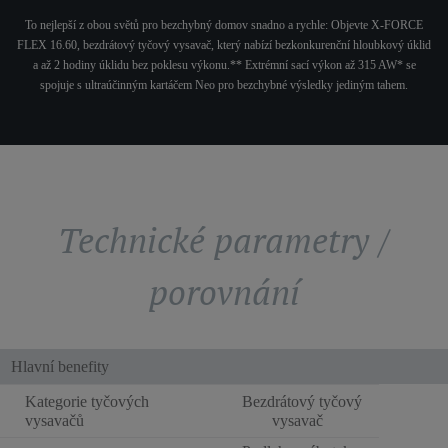
To nejlepší z obou světů pro bezchybný domov snadno a rychle: Objevte X-FORCE
FLEX 16.60, bezdrátový tyčový vysavač, který nabízí bezkonkurenční hloubkový úklid
a až 2 hodiny úklidu bez poklesu výkonu.** Extrémní sací výkon až 315 AW* se
spojuje s ultraúčinným kartáčem Neo pro bezchybné výsledky jediným tahem.
Technické parametry /
porovnání
Hlavní benefity
Kategorie tyčových
Bezdrátový tyčový
vysavačů
vysavač