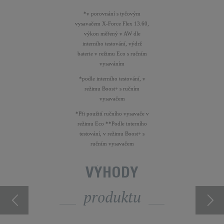
*v porovnání s tyčovým
vysavačem X-Force Flex 13.60,
výkon měřený v AW dle
interního testování, výdrž
baterie v režimu Eco s ručním
vysaváním
*podle interního testování, v
režimu Boost+ s ručním
vysavačem
*Při použití ručního vysavače v
režimu Eco **Podle interního
testování, v režimu Boost+ s
ručním vysavačem
VÝHODY
produktu