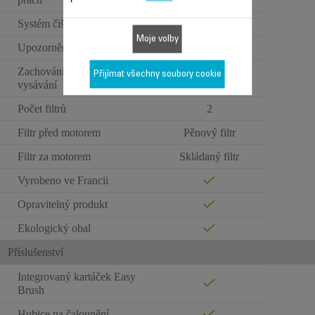
Systém čištění sací hubice
Moje volby
Upozornění na údržbu filtru
Zachování výkonu při
Přijímat všechny soubory cookie
Omyvatelné filtry
vysávání
Počet filtrů
2
Filtr před motorem
Pěnový filtr
Filtr za motorem
Skládaný filtr
Vyrobeno ve Francii
Opravitelný produkt
Ekologický obal
Příslušenství
Integrovaný kartáček Easy
Brush
Hubice na čalounění