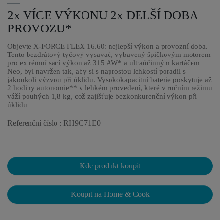
2x VÍCE VÝKONU 2x DELŠÍ DOBA
PROVOZU*
Objevte X-FORCE FLEX 16.60: nejlepší výkon a provozní doba.
Tento bezdrátový tyčový vysavač, vybavený špičkovým motorem
pro extrémní sací výkon až 315 AW* a ultraúčinným kartáčem
Neo, byl navržen tak, aby si s naprostou lehkostí poradil s
jakoukoli výzvou při úklidu. Vysokokapacitní baterie poskytuje až
2 hodiny autonomie** v lehkém provedení, které v ručním režimu
váží pouhých 1,8 kg, což zajišťuje bezkonkurenční výkon při
úklidu.
Referenční číslo : RH9C71E0
Kde produkt koupit
Koupit na Home & Cook