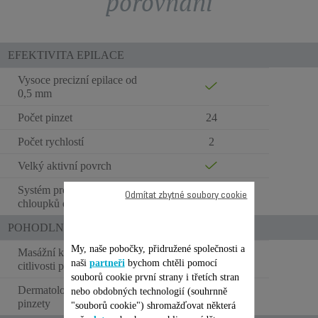
porovnání
EFEKTIVITA EPILACE
Vysoce precizní epilace od
0,5 mm
Počet pinzet
24
Počet rychlostí
2
Velký aktivní povrch
Systém pro navádění
Odmítat zbytné soubory cookie
chloupků do pinzet
POHODLNÉ POUŽÍVÁNÍ
My, naše pobočky, přidružené společnosti a
Masážní kuličky / snížení
naši
partneři
bychom chtěli pomocí
citlivosti pokožky
souborů cookie první strany i třetích stran
Dermatologicky testované
nebo obdobných technologií (souhrnně
pinzety
"souborů cookie") shromažďovat některá