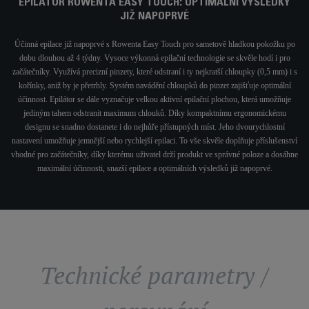
EPILÁTOR ROWENTA EASY TOUCH: OPTIMÁLNÍ VÝSLEDKY
JIŽ NAPOPRVÉ
Účinná epilace již napoprvé s Rowenta Easy Touch pro sametově hladkou pokožku po
dobu dlouhou až 4 týdny. Vysoce výkonná epilační technologie se skvěle hodí i pro
začátečníky. Využívá precizní pinzety, které odstraní i ty nejkratší chloupky (0,5 mm) i s
kořínky, aniž by je přetrhly. Systém navádění chloupků do pinzet zajišťuje optimální
účinnost. Epilátor se dále vyznačuje velkou aktivní epilační plochou, která umožňuje
jediným tahem odstranit maximum chlouků. Díky kompaktnímu ergonomickému
designu se snadno dostanete i do nejhůře přístupných míst. Jeho dvourychlostní
nastavení umožňuje jemnější nebo rychlejší epilaci. To vše skvěle doplňuje příslušenství
vhodné pro začátečníky, díky kterému uživatel drží produkt ve správné poloze a dosáhne
maximální účinnosti, snazší epilace a optimálních výsledků již napoprvé.
Technické parametry /