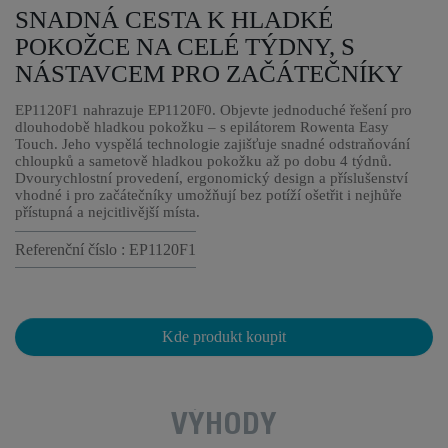
SNADNÁ CESTA K HLADKÉ
POKOŽCE NA CELÉ TÝDNY, S
NÁSTAVCEM PRO ZAČÁTEČNÍKY
EP1120F1 nahrazuje EP1120F0. Objevte jednoduché řešení pro
dlouhodobě hladkou pokožku – s epilátorem Rowenta Easy
Touch. Jeho vyspělá technologie zajišťuje snadné odstraňování
chloupků a sametově hladkou pokožku až po dobu 4 týdnů.
Dvourychlostní provedení, ergonomický design a příslušenství
vhodné i pro začátečníky umožňují bez potíží ošetřit i nejhůře
přístupná a nejcitlivější místa.
Referenční číslo : EP1120F1
Kde produkt koupit
VÝHODY