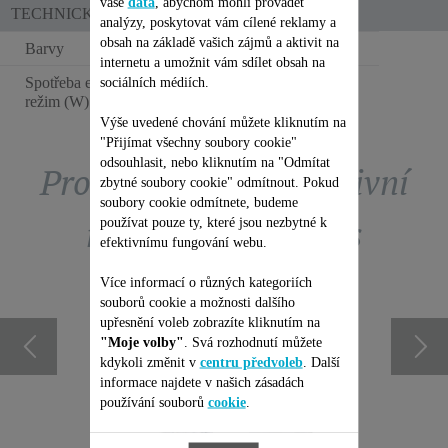
vaše
data
, abychom mohli provádět
TECHNICKÉ SPECIFIKACE
analýzy, poskytovat vám cílené reklamy a
obsah na základě vašich zájmů a aktivit na
Barvy
Tmavě růžová
internetu a umožnit vám sdílet obsah na
Spotřeba energie - vypnutý
sociálních médiích.
0.06 W
režim (W)
Výše uvedené chování můžete kliknutím na
"Přijímat všechny soubory cookie"
odsouhlasit, nebo kliknutím na "Odmítat
Prohlédněte si exkluzivní
zbytné soubory cookie" odmítnout. Pokud
soubory cookie odmítnete, budeme
nabídky obchodu s
používat pouze ty, které jsou nezbytné k
efektivnímu fungování webu.
příslušenstvím
Více informací o různých kategoriích
souborů cookie a možnosti dalšího
upřesnění voleb zobrazíte kliknutím na
"Moje volby"
. Svá rozhodnutí můžete
kdykoli změnit v
centru předvoleb
. Další
informace najdete v našich zásadách
používání souborů
cookie
.
0124004
PŘÍSL