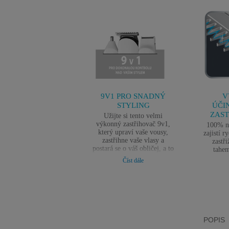
9V1 PRO SNADNÝ
V
STYLING
ÚČI
ZAST
Užijte si tento velmi
výkonný zastřihovač 9v1,
100% ne
který upraví vaše vousy,
zajistí r
zastřihne vaše vlasy a
zastř
postará se o váš obličej, a to
tahem
rychle a účinně den za
Číst dále
dnem.
POPIS