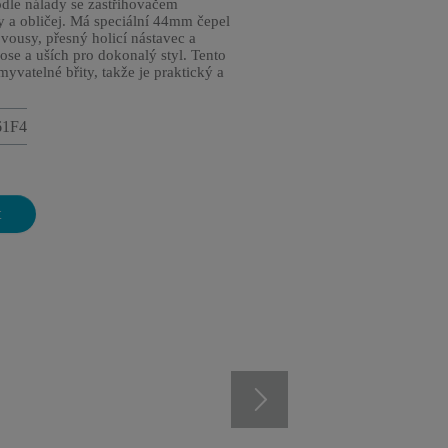
odle nálady se zastřihovačem
sy a obličej. Má speciální 44mm čepel
vousy, přesný holicí nástavec a
ose a uších pro dokonalý styl. Tento
yvatelné břity, takže je praktický a
61F4
t