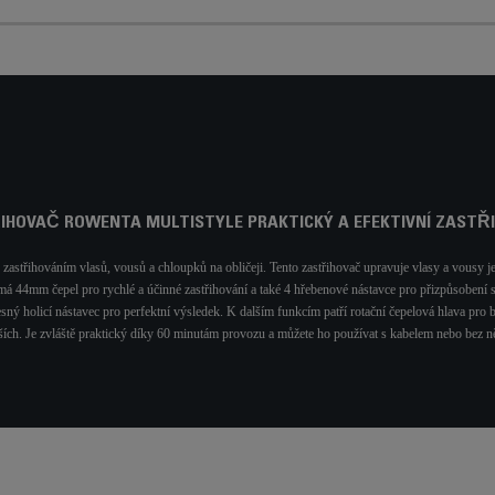
IHOVAČ ROWENTA MULTISTYLE PRAKTICKÝ A EFEKTIVNÍ ZASTŘ
e zastřihováním vlasů, vousů a chloupků na obličeji. Tento zastřihovač upravuje vlasy a vous
á 44mm čepel pro rychlé a účinné zastřihování a také 4 hřebenové nástavce pro přizpůsobení 
esný holicí nástavec pro perfektní výsledek. K dalším funkcím patří rotační čepelová hlava pro
ších. Je zvláště praktický díky 60 minutám provozu a můžete ho používat s kabelem nebo bez ně