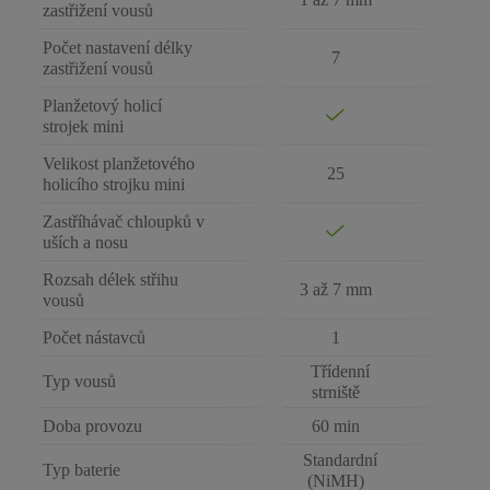
zastřižení vousů
Počet nastavení délky
7
zastřižení vousů
Planžetový holicí
strojek mini
Velikost planžetového
25
holicího strojku mini
Zastříhávač chloupků v
uších a nosu
Rozsah délek střihu
3 až 7 mm
vousů
Počet nástavců
1
Třídenní
Typ vousů
strniště
Doba provozu
60 min
Standardní
Typ baterie
(NiMH)