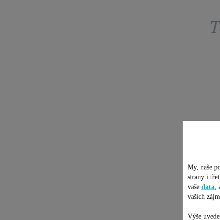
T
My, naše po
strany i tř
vaše
data
,
vašich zájm
Výše uveden