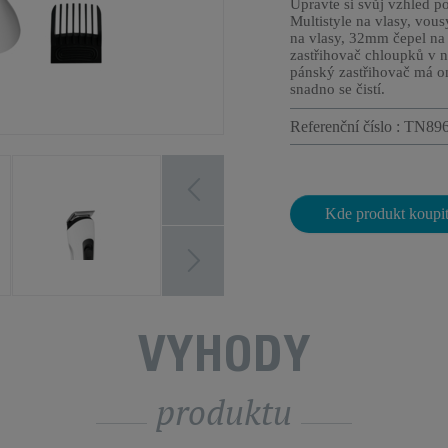
Upravte si svůj vzhled p
Multistyle na vlasy, vou
na vlasy, 32mm čepel na 
zastřihovač chloupků v n
pánský zastřihovač má om
snadno se čistí.
Referenční číslo : TN89
Kde produkt koupi
VÝHODY
produktu