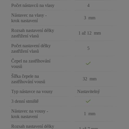
Počet nástavců na vlasy
4
Nástavec na vlasy -
3 mm
krok nastavení
Rozsah nastavení délky
1 až 12 mm
zastřižení vlasů
Počet nastavení délky
5
zastřižení vlasů
Čepel na zastříhování
vousů
Šířka čepele na
32 mm
zastříhování vousů
Typ nástavce na vousy
Nastavitelný
3 denní strniště
Nástavec na vousy -
1 mm
krok nastavení
Rozsah nastavení délky
1 až 7 mm