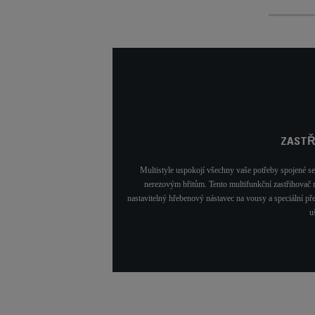
ZASTŘ
Multistyle uspokojí všechny vaše potřeby spojené s
nerezovým břitům. Tento multifunkční zastřihovač m
nastavitelný hřebenový nástavec na vousy a speciální př
u