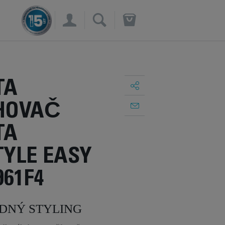
×
TA
HOVAČ
TA
TYLE EASY
961F4
ADNÝ STYLING