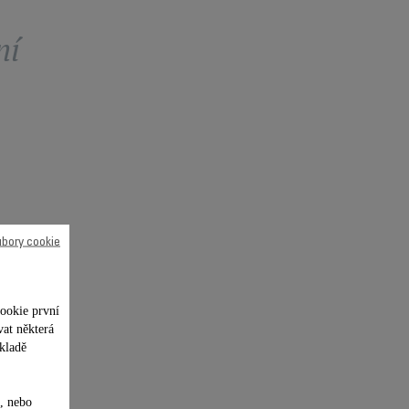
ní
ubory cookie
ookie první
vat některá
kladě
, nebo