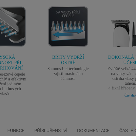
YSOKÁ
BŘITY VYDRŽÍ
DOKONALÁ 
NNOST PŘI
OSTRÉ
ÚČES
ŘIHOVÁNÍ
Samoostřící technologie
Zvláště velká 4
zajistí maximální
na vlasy vám 
rezové čepele
účinnost
ostříhá vlasy
ychlý a efektivní
tahem
ižení jediným
4 fixní hřeben
 i u hustých
mm – 9mm –
vlasů.
Číst dál
nabízejí řadu 
úpravy vl
Minimální délka 
mm (bez hřeb
nástavc
FUNKCE
PŘÍSLUŠENSTVÍ
DOKUMENTACE
ČASTÉ 