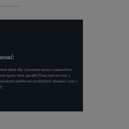
IHOVAČ
y jedním tahem díky výkonnému motoru a samoostřícím
stylu úpravy vlasů, speciální 32mm čepel na vousy a
 bezbolestné zastřihování nevzhledných chloupků v nose a
j.