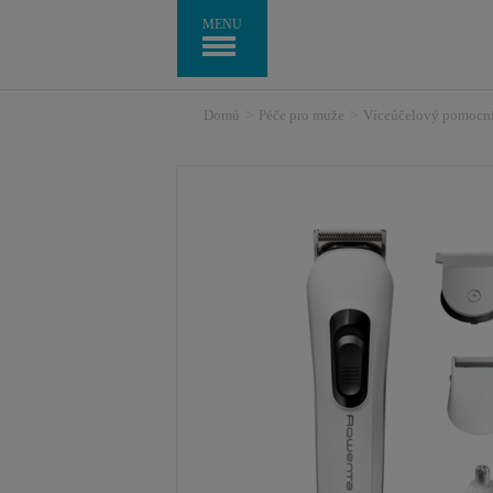
MENU
Domů
>
Péče pro muže
>
Víceúčelový pomocn