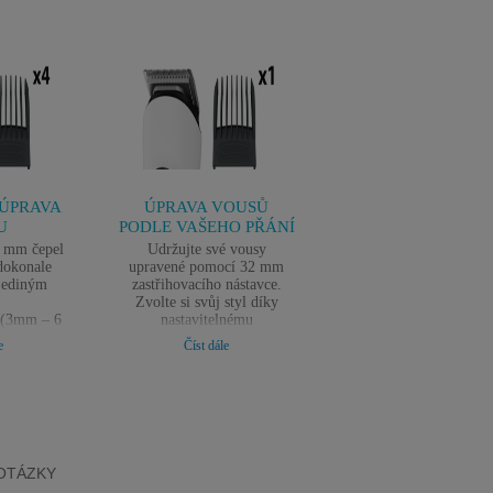
ÚPRAVA
ÚPRAVA VOUSŮ
ČISTÝ A UPRAVE
U
PODLE VAŠEHO PŘÁNÍ
VZHLED
4 mm čepel
Udržujte své vousy
Závěrečnou úpravu 
dokonale
upravené pomocí 32 mm
zastřihování zajistí m
 jediným
zastřihovacího nástavce.
nástavec na vousy p
.
Zvolte si svůj styl díky
přesně zastřižené detai
y (3mm – 6
nastavitelnému
 12 mm)
hřebenovému nástavci na
e
Číst dále
možností
vousy a jeho pěti různým
asů.
délkám střihu od 3 do 7
zástřihu 1
mm, s přesností nastavení
enového
po 1 mm.
e)
Minimální délka střihu 1
mm (bez hřebenového
nástavce)
OTÁZKY