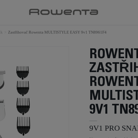
ík
>
Zastřihovač Rowenta MULTISTYLE EASY 9v1 TN8961F4
ROWEN
ZASTŘI
ROWEN
MULTIS
9V1 TN8
9V1 PRO SN