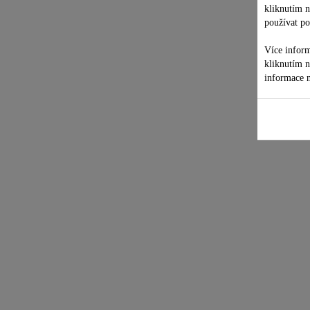
kliknutím 
používat po
Více inform
kliknutím 
informace n