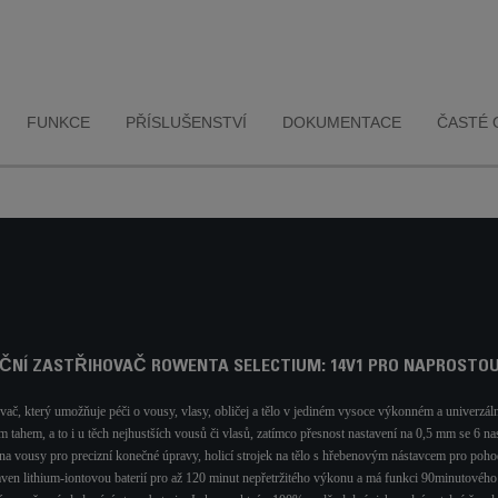
nastavení na 0,5 mm.
jhustších vlasů a
čepele vyrobeny s
Navíc 6 nastavitelných
. Samoostřící
po dobu 15 l
hřebenových nástavců (3
ie navíc zajistí
příjemnou zkuš
na vousy a 3 na vlasy)
lní účinnost.
zastřihování. *I
pro dokonalé zvládnutí
odolnosti čepe
vašeho stylu.
protokolu Group
produktů, 
FUNKCE
PŘÍSLUŠENSTVÍ
DOKUMENTACE
ČASTÉ 
ČNÍ ZASTŘIHOVAČ ROWENTA SELECTIUM: 14V1 PRO NAPROSTO
ač, který umožňuje péči o vousy, vlasy, obličej a tělo v jediném vysoce výkonném a univerzál
ím tahem, a to i u těch nejhustších vousů či vlasů, zatímco přesnost nastavení na 0,5 mm se 6 na
oj na vousy pro precizní konečné úpravy, holicí strojek na tělo s hřebenovým nástavcem pro poh
baven lithium-iontovou baterií pro až 120 minut nepřetržitého výkonu a má funkci 90minutového 