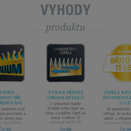
VÝHODY
produktu
YSOKÁ
VYSOCE PŘESNÁ
ČEPELE NAV
NNOST PŘI
ÚPRAVA DETAILŮ
ŽIVOTNOSTÍ 
ŘIHOVÁNÍ
15 LE
2 vyhrazené čepele:
Zvláště velká čepel na
 nerezové oceli
Ve společnost
vlasy a tradiční čepel na
ovým povrchem a
věříme, že na ka
vousy: Celkem 32
ý motor jsou
záleží, a věnuje
nastavení od 0,5 do
u okamžitého
pozornost desig
17 mm s přesností
ého zastřižení
produktů. Proto
Číst dále
Číst dále
Číst dál