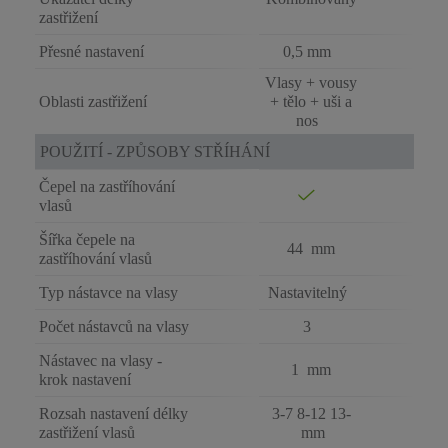
zastřižení
Přesné nastavení
0,5 mm
Vlasy + vousy
Oblasti zastřižení
+ tělo + uši a
nos
POUŽITÍ - ZPŮSOBY STŘÍHÁNÍ
Čepel na zastříhování
vlasů
Šířka čepele na
44 mm
zastříhování vlasů
Typ nástavce na vlasy
Nastavitelný
Počet nástavců na vlasy
3
Nástavec na vlasy -
1 mm
krok nastavení
Rozsah nastavení délky
3-7 8-12 13-
zastřižení vlasů
mm