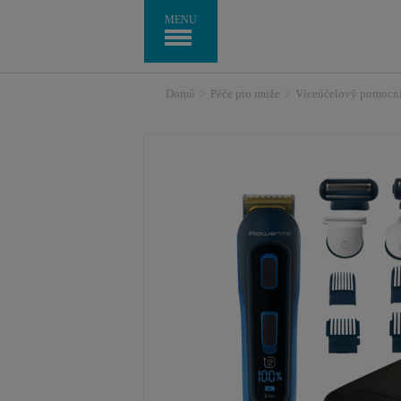
MENU
Domů
>
Péče pro muže
>
Víceúčelový pomocn