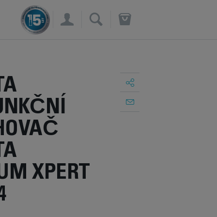
×
TA
UNKČNÍ
HOVAČ
TA
IUM XPERT
4