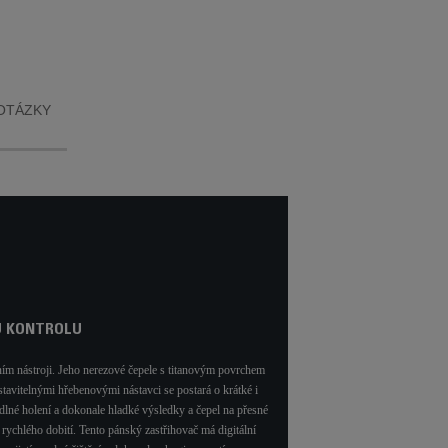
 životností
et* pro
enost při
nterní test
le podle
e SEB u 30
2020.
OTÁZKY
U KONTROLU
ním nástroji. Jeho nerezové čepele s titanovým povrchem
stavitelnými hřebenovými nástavci se postará o krátké i
odlné holení a dokonale hladké výsledky a čepel na přesné
rychlého dobití. Tento pánský zastřihovač má digitální