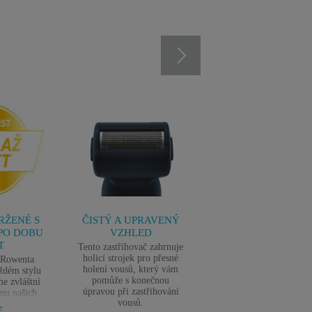
RŽENÉ S
ČISTÝ A UPRAVENÝ
HLADKÉ HOLEN
PO DOBU
VZHLED
TĚLA
T
Tento zastřihovač zahrnuje
Doplňkový holicí stroj
holicí strojek pro přesné
jedinečným prvkem 
i Rowenta
holení vousů, který vám
pohodlné holení poko
ždém stylu
pomůže s konečnou
který ji chrání zmírn
me zvláštní
úpravou při zastřihování
podráždění pro dokon
nu našich
vousů.
hladkost.
 jsou naše
e