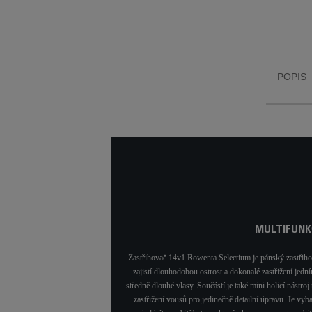
díky řadě nástrojů, které
i těch ne
zajistí, že budete vždy
vousů
vypadat skvěle - pro
technolog
dokonalý styl za každých
maximá
okolností.
POPIS
MULTIFUNK
Zastřihovač 14v1 Rowenta Selectium je pánský zastřihov
zajistí dlouhodobou ostrost a dokonalé zastřižení jedn
středně dlouhé vlasy. Součástí je také mini holicí nástr
zastřižení vousů pro jedinečně detailní úpravu. Je vy