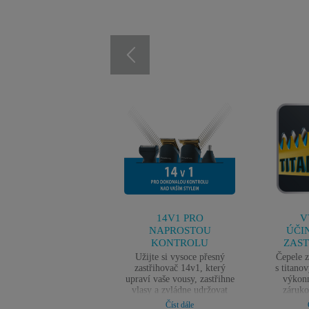
14V1 PRO
V
NAPROSTOU
ÚČI
KONTROLU
ZAST
Užijte si vysoce přesný
Čepele z
zastřihovač 14v1, který
s titan
upraví vaše vousy, zastřihne
výkonn
vlasy a zvládne udržovat
záruko
chloupky na obličeji a těle
dokonal
Číst dále