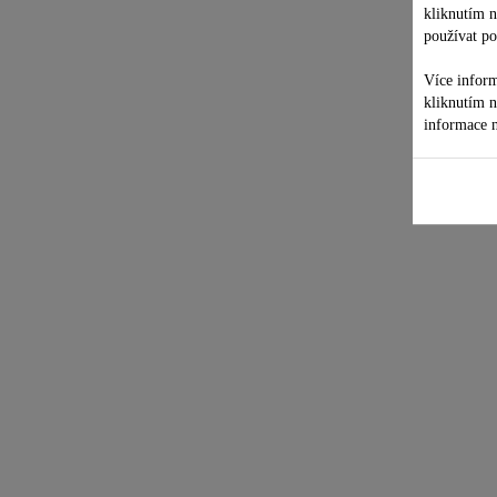
kliknutím 
používat po
Více inform
kliknutím 
informace n