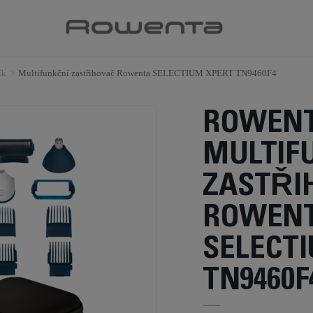
ík
>
Multifunkční zastřihovač Rowenta SELECTIUM XPERT TN9460F4
ROWEN
MULTIF
ZASTŘI
ROWEN
SELECT
TN9460F