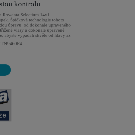
stou kontrolu
m Rowenta Selectium 14v1
upek. Špičková technologie tohoto
ždou úpravu, od dokonale upraveného
třižené vlasy a dokonale upravené
le, abyste vypadali skvěle od hlavy až
 : TN9460F4
Z