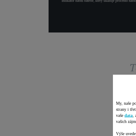
indikátor nabití baterie, který ukazuje procento na
T
My, naše po
strany i tř
vaše
data
,
vašich zájm
Výše uveden