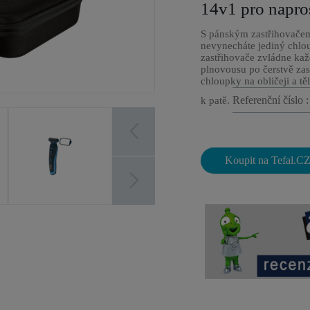
14v1 pro napro
S pánským zastřihovače
nevynecháte jediný chlo
zastřihovače zvládne ka
plnovousu po čerstvě zas
chloupky na obličeji a tě
Referenční číslo
k patě.
Koupit na Tefal.C