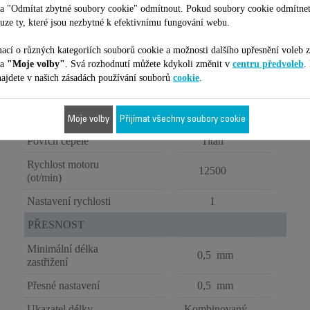
ZASTŘIHOVAČ
na "Odmítat zbytné soubory cookie" odmítnout. Pokud soubory cookie odmítne
ROWENTA
uze ty, které jsou nezbytné k efektivnímu fungování webu.
SELECTIUM
XPERT
ací o různých kategoriích souborů cookie a možnosti dalšího upřesnění voleb z
TN9460F4
na
"Moje volby"
. Svá rozhodnutí můžete kdykoli změnit v
centru předvoleb
.
ajdete v našich zásadách používání souborů
cookie
.
KVALITNÍ ZASTŘIŽENÍ JEDNÍM TAHEM
Nerezová ocel
Materiál čepele
Moje volby
Přijímat všechny soubory cookie
Povrch čepele
Titan
Rychlost motoru
12500
(ot/min)
Nastavení rychlosti
1
PŘESNOST
Minimální délka
0,5 mm
zastřižení
Přesné nastavení
0,5 mm
Ukazatel délky
Kombinovaný