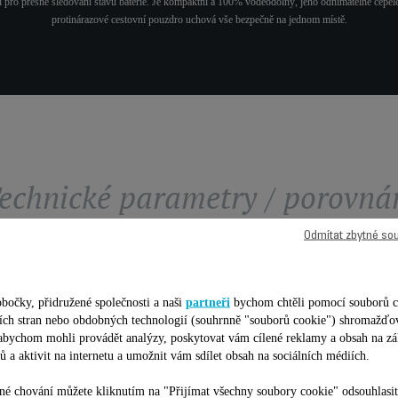
bití pro přesné sledování stavu baterie. Je kompaktní a 100% voděodolný, jeho odnímatelné čepele
protinárazové cestovní pouzdro uchová vše bezpečně na jednom místě.
echnické parametry / porovná
Odmítat zbytné so
bočky, přidružené společnosti a naši
partneři
bychom chtěli pomocí souborů c
etích stran nebo obdobných technologií (souhrnně "souborů cookie") shromažďo
 abychom mohli provádět analýzy, poskytovat vám cílené reklamy a obsah na zá
ů a aktivit na internetu a umožnit vám sdílet obsah na sociálních médiích.
MULTIFUNKČNÍ
é chování můžete kliknutím na "Přijímat všechny soubory cookie" odsouhlasit