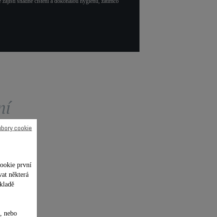
 zajistí snadné čištění a dokonalou hygienu, zatímco
ní
ubory cookie
ookie první
vat některá
kladě
, nebo