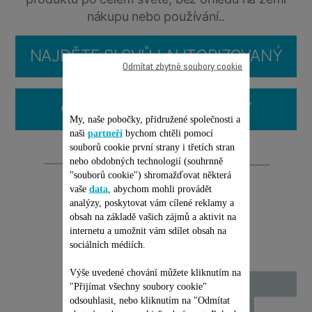
nákupu nebo používání..
NAJDĚTE SI SVŮJ AUTORIZOVANÝ
Odmítat zbytné soubory cookie
SERVIS
ČASTO KLADENÉ OTÁZKY
My, naše pobočky, přidružené společnosti a
naši
partneři
bychom chtěli pomocí
souborů cookie první strany i třetích stran
Opravitelnost
nebo obdobných technologií (souhrnně
"souborů cookie") shromažďovat některá
vaše
data
, abychom mohli provádět
analýzy, poskytovat vám cílené reklamy a
obsah na základě vašich zájmů a aktivit na
internetu a umožnit vám sdílet obsah na
sociálních médiích.
Výše uvedené chování můžete kliknutím na
"Přijímat všechny soubory cookie"
odsouhlasit, nebo kliknutím na "Odmítat