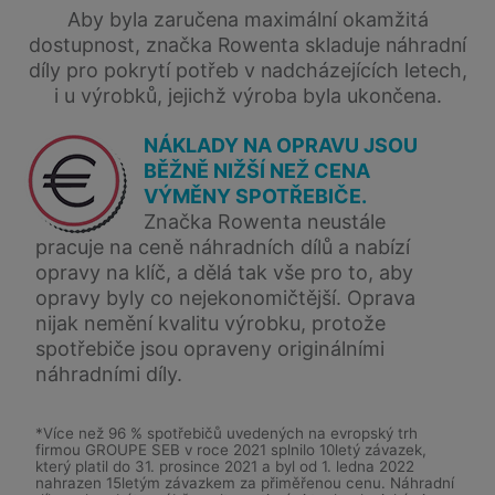
Aby byla zaručena maximální okamžitá
dostupnost, značka Rowenta skladuje náhradní
díly pro pokrytí potřeb v nadcházejících letech,
i u výrobků, jejichž výroba byla ukončena.
NÁKLADY NA OPRAVU JSOU
BĚŽNĚ NIŽŠÍ NEŽ CENA
VÝMĚNY SPOTŘEBIČE.
Značka Rowenta neustále
pracuje na ceně náhradních dílů a nabízí
opravy na klíč, a dělá tak vše pro to, aby
opravy byly co nejekonomičtější. Oprava
nijak nemění kvalitu výrobku, protože
spotřebiče jsou opraveny originálními
náhradními díly.
*Více než 96 % spotřebičů uvedených na evropský trh
firmou GROUPE SEB v roce 2021 splnilo 10letý závazek,
který platil do 31. prosince 2021 a byl od 1. ledna 2022
nahrazen 15letým závazkem za přiměřenou cenu. Náhradní