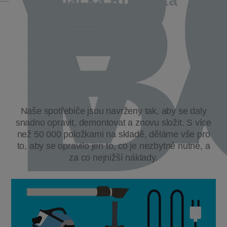
P
V
B
Značka Rowenta
Naše spotřebiče jsou navrženy tak, aby se daly
snadno opravit, demontovat a znovu složit. S více
než 50 000 položkami na skladě, děláme vše pro
to, aby se opravilo jen to, co je nezbytně nutné, a
za co nejnižší náklady.