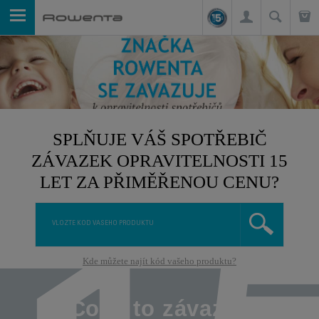
SPLŇUJE VÁŠ SPOTŘEBIČ
ZÁVAZEK OPRAVITELNOSTI 15
LET ZA PŘIMĚŘENOU CENU?
Kde můžete najít kód vašeho produktu?
Co je to závazek