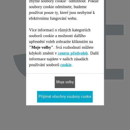
J
zbytné soubory cookie" odmítnout. Pokud
soubory cookie odmítnete, budeme
používat pouze ty, které jsou nezbytné k
efektivnímu fungování webu.
Více informací o různých kategoriích
souborů cookie a možnosti dalšího
upřesnění voleb zobrazíte kliknutím na
"Moje volby"
. Svá rozhodnutí můžete
kdykoli změnit v
centru předvoleb
. Další
informace najdete v našich zásadách
používání souborů
cookie
.
Moje volby
Přijímat všechny soubory cookie