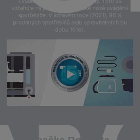
uvedla koncept přiměřené ceny. Toto se
vztahuje na již vyráběné a také nově uváděné
spotřebiče. V loňském roce (2021), 96 %
prodaných spotřebičů bylo opravitelných po
dobu 10 let.