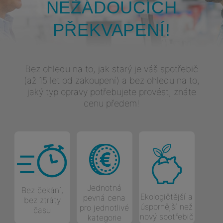
NEŽÁDOUCÍCH
PŘEKVAPENÍ!
Bez ohledu na to, jak starý je váš spotřebič
(až 15 let od zakoupení) a bez ohledu na to,
jaký typ opravy potřebujete provést, znáte
cenu předem!
Jednotná
Bez čekání,
Ekologičtější a
pevná cena
bez ztráty
úspornější než
pro jednotlivé
času
nový spotřebič
kategorie