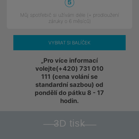
Můj spotřebič si užívám déle (+ prodloužení
záruky o 6 měsíců)
VYBRAT SI BALÍČEK
„Pro více informací
volejte
(+420) 731 010
111
(cena volání se
standardní sazbou) od
pondělí do pátku 8 - 17
hodin.
3D tisk