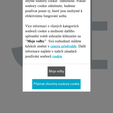
J
zbytné soubory cookie" odmítnout. Pokud
soubory cookie odmítnete, budeme
používat pouze ty, které jsou nezbytné k
efektivnímu fungování webu.
Více informací o různých kategoriích
souborů cookie a možnosti dalšího
upřesnění voleb zobrazíte kliknutím na
"Moje volby"
. Svá rozhodnutí můžete
kdykoli změnit v
centru předvoleb
. Další
informace najdete v našich zásadách
používání souborů
cookie
.
Moje volby
Přijímat všechny soubory cookie