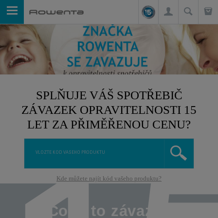
SPLŇUJE VÁŠ SPOTŘEBIČ
ZÁVAZEK OPRAVITELNOSTI 15
LET ZA PŘIMĚŘENOU CENU?
Kde můžete najít kód vašeho produktu?
Co je to závazek