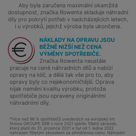
Aby byla zaručena maximální okamžitá
dostupnost, značka Rowenta skladuje náhradní
díly pro pokrytí potřeb v nadcházejících letech,
i u výrobků, jejichž výroba byla ukončena.
NÁKLADY NA OPRAVU JSOU
BĚŽNĚ NIŽŠÍ NEŽ CENA
VÝMĚNY SPOTŘEBIČE.
Značka Rowenta neustále
pracuje na ceně náhradních dílů a nabízí
opravy na klíč, a dělá tak vše pro to, aby
opravy byly co nejekonomičtější. Oprava
nijak nemění kvalitu výrobku, protože
spotřebiče jsou opraveny originálními
náhradními díly.
*Více než 96 % spotřebičů uvedených na evropský trh
firmou GROUPE SEB v roce 2021 splnilo 10letý závazek,
který platil do 31. prosince 2021 a byl od 1. ledna 2022
nahrazen 15letým závazkem za přiměřenou cenu. Náhradní