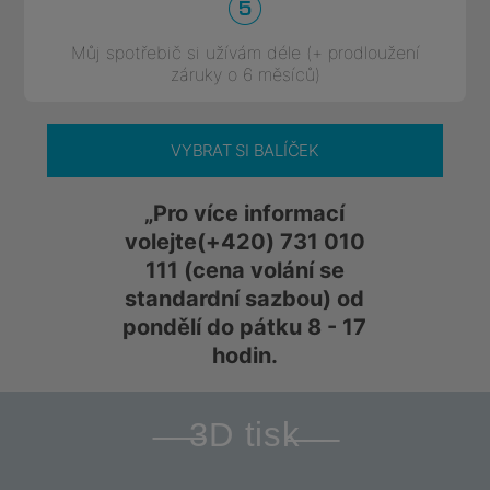
Můj spotřebič si užívám déle (+ prodloužení
záruky o 6 měsíců)
VYBRAT SI BALÍČEK
„Pro více informací
volejte
(+420) 731 010
111
(cena volání se
standardní sazbou) od
pondělí do pátku 8 - 17
hodin.
3D tisk