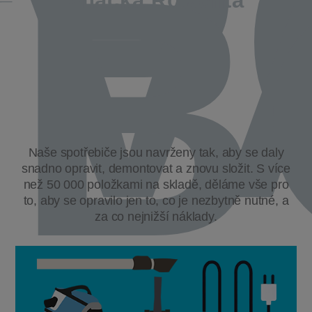
P
V
B
Značka Rowenta
Naše spotřebiče jsou navrženy tak, aby se daly
snadno opravit, demontovat a znovu složit. S více
než 50 000 položkami na skladě, děláme vše pro
to, aby se opravilo jen to, co je nezbytně nutné, a
za co nejnižší náklady.