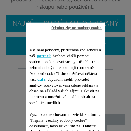
nákupu nebo používání..
NAJDĚTE SI SVŮJ AUTORIZOVANÝ
Odmítat zbytné soubory cookie
SERVIS
ČASTO KLADENÉ OTÁZKY
My, naše pobočky, přidružené společnosti a
naši
partneři
bychom chtěli pomocí
souborů cookie první strany i třetích stran
Opravitelnost
nebo obdobných technologií (souhrnně
"souborů cookie") shromažďovat některá
vaše
data
, abychom mohli provádět
analýzy, poskytovat vám cílené reklamy a
obsah na základě vašich zájmů a aktivit na
internetu a umožnit vám sdílet obsah na
sociálních médiích.
Výše uvedené chování můžete kliknutím na
"Přijímat všechny soubory cookie"
odsouhlasit, nebo kliknutím na "Odmítat