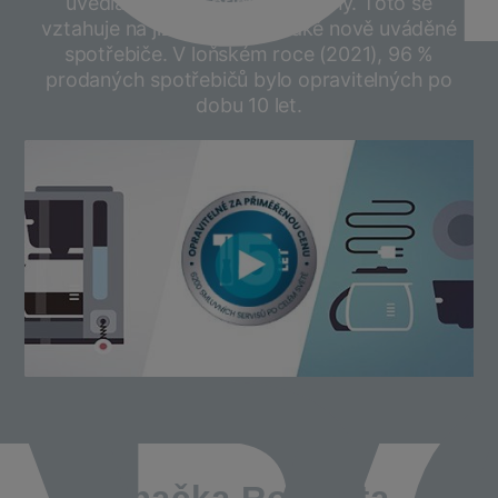
uvedla koncept přiměřené ceny. Toto se
vztahuje na již vyráběné a také nově uváděné
spotřebiče. V loňském roce (2021), 96 %
prodaných spotřebičů bylo opravitelných po
dobu 10 let.