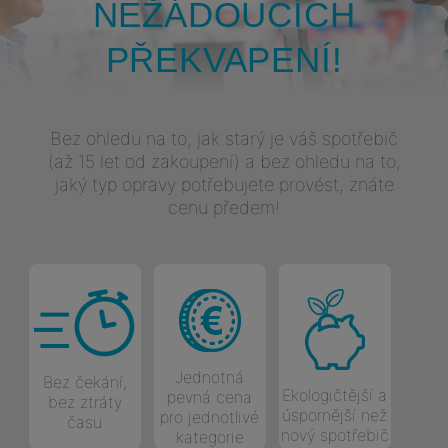
NEŽÁDOUCÍCH
PŘEKVAPENÍ!
Bez ohledu na to, jak starý je váš spotřebič
(až 15 let od zakoupení) a bez ohledu na to,
jaký typ opravy potřebujete provést, znáte
cenu předem!
Jednotná
Bez čekání,
Ekologičtější a
pevná cena
bez ztráty
úspornější než
pro jednotlivé
času
nový spotřebič
kategorie