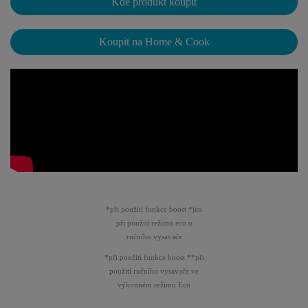
Kde produkt koupit
Koupit na Home & Cook
*při použití funkce boost *jen
při použití režimu eco u
ručního vysavače
*při použití funkce boost **při
použití ručního vysavače ve
výkonném režimu Eco