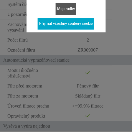
Systém čištění sací hubice
Moje volby
Upozornění na údržbu filtru
Přijímat všechny soubory cookie
Zachování výkonu při
Omyvatelné filtry
vysávání
Počet filtrů
2
Označení filtru
ZR009007
Automatická vyprázdňovací stanice
Modul úložného
příslušenství
Filtr před motorem
Pěnový filtr
Filtr za motorem
Skládaný filtr
Úroveň filtrace prachu
>=99.9% filtrace
Opravitelný produkt
Vysává a vytírá najednou