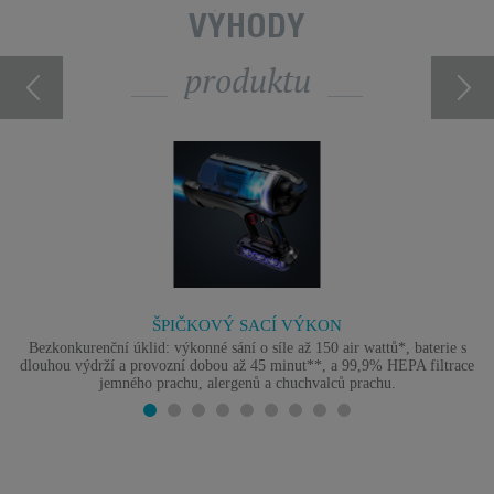
VÝHODY
produktu
ŠPIČKOVÝ SACÍ VÝKON
Bezkonkurenční úklid: výkonné sání o síle až 150 air wattů*, baterie s
dlouhou výdrží a provozní dobou až 45 minut**, a 99,9% HEPA filtrace
jemného prachu, alergenů a chuchvalců prachu.