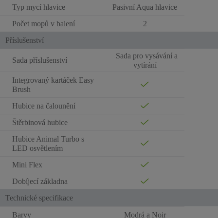
Typ mycí hlavice
Pasivní Aqua hlavice
Počet mopů v balení
2
Příslušenství
Sada pro vysávání a
Sada příslušenství
vytírání
Integrovaný kartáček Easy
Brush
Hubice na čalounění
Štěrbinová hubice
Hubice Animal Turbo s
LED osvětlením
Mini Flex
Dobíjecí základna
Technické specifikace
Barvy
Modrá a Noir