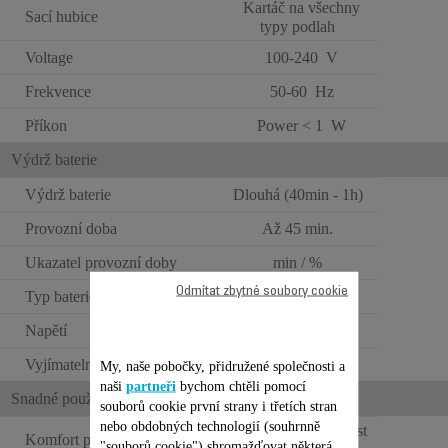
Kartáč na všechny
Sací hubice
typy podlah
Voltage
100-240 V
Frekvence
50-60 Hz
Příkon
Power < 1 W
Výdrž baterie
Výdrž baterie
Dlouhá (40min - 1h)
Provozní doba
Až 45 min.
Ukazatel provozní doby
min / %
Odmítat zbytné soubory cookie
Typ baterie
Lithium-iontová
Napětí
25.2V
Vyjímatelná baterie
My, naše pobočky, přidružené společnosti a
naši
partneři
bychom chtěli pomocí
Snadné použití
souborů cookie první strany i třetích stran
nebo obdobných technologií (souhrnně
Standardní hmotnost
Komfort při používání
"souborů cookie") shromažďovat některá