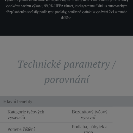
vytírání v jenom kroku Rowenta Aqua. Objevte snadný úklid - od podlahy po strop díky
vysokému sacímu výkonu, 99,9% HEPA filtraci, inteligentnímu úklidu s automatickým
přizpůsobením sací síly podle typu podlahy, současné vytírání a vysávání 2v1 a mnoho
dalšího.
Technické parametry /
porovnání
Hlavní benefity
Kategorie tyčových
Bezdrátový tyčový
vysavačů
vysavač
Podlaha, nábytek a
Potřeba čištění
strop