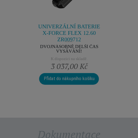
Vždy po ruc
9705
Snadné 
sobit dobu
všestranné
savače.
K dis
UNIVERZÁLNÍ BATERIE
X‑FORCE FLEX 12.60
ZR009712
DVOJNÁSOBNĚ DELŠÍ ČAS
VYSÁVÁNÍ!
K dispozici na skladě.
3 037,00 Kč
1 
Přidat do nákupního košíku
Přidat 
Dokumentace