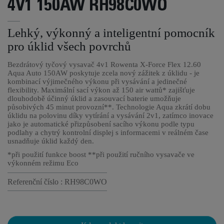
4V1 150AW RH98C0WO
Lehký, výkonný a inteligentní pomocník
pro úklid všech povrchů
Bezdrátový tyčový vysavač 4v1 Rowenta X-Force Flex 12.60
Aqua Auto 150AW poskytuje zcela nový zážitek z úklidu - je
kombinací výjimečného výkonu při vysávání a jedinečné
flexibility. Maximální sací výkon až 150 air wattů* zajišťuje
dlouhodobě účinný úklid a zasouvací baterie umožňuje
působivých 45 minut provozní**. Technologie Aqua zkrátí dobu
úklidu na polovinu díky vytírání a vysávání 2v1, zatímco inovace
jako je automatické přizpůsobení sacího výkonu podle typu
podlahy a chytrý kontrolní displej s informacemi v reálném čase
usnadňuje úklid každý den.
*při použití funkce boost **při použití ručního vysavače ve
výkonném režimu Eco
Referenční číslo : RH98C0WO