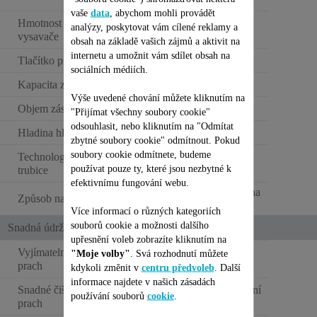
>1,6kg
vaše
data
, abychom mohli provádět
Hmotnost tyčového
analýzy, poskytovat vám cílené reklamy a
3 kg
vysavače
obsah na základě vašich zájmů a aktivit na
internetu a umožnit vám sdílet obsah na
Tlačítko pro zvýšení výkonu
sociálních médiích.
Kapacita zásobníku na prach
XL (0,6 - 0,9L)
Výše uvedené chování můžete kliknutím na
Objem zásobníku na prach
0,9 L
"Přijímat všechny soubory cookie"
odsouhlasit, nebo kliknutím na "Odmítat
Hladina hluku
Standard
zbytné soubory cookie" odmítnout. Pokud
soubory cookie odmítnete, budeme
Technologie Flex – Skládací
používat pouze ty, které jsou nezbytné k
trubice
efektivnímu fungování webu.
Základna osazená na
Způsob nabíjení
stěnu
Více informací o různých kategoriích
souborů cookie a možnosti dalšího
Snadná údržba
upřesnění voleb zobrazíte kliknutím na
Vyjímatelná nádoba na
"Moje volby"
. Svá rozhodnutí můžete
prach
kdykoli změnit v
centru předvoleb
. Další
informace najdete v našich zásadách
Snadné čištění nádoby na
Jednoduché otevírání
používání souborů
cookie
.
prach
jedním pohybem