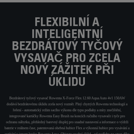
FLEXIBILNÍ A
INTELIGENTNÍ
BEZDRÁTOVÝ TYČOVÝ
VYSAVAČ PRO ZCELA
NOVÝ ZÁŽITEK PŘI
ÚKLIDU
Bezdrátový tyčový vysavač Rowenta X-Force Flex 12.60 Aqua Auto 4v1 150AW
dodává bezdrátovému úklidu zcela nový rozměr. Plný chytrých Rowenta technologií a
řeěení - automatický režim sacího výkonu dle typu podlahy a míry znečištění,
integrované kartáčky Rowenta Easy Brush na koncích ručního vysavače i tyče pro
ochranu nábytku, přehledný barevný displej pro snadné nastavení a informace o výdrži
baterie v reálnem čase, patentovaná ohebná hubice Flex a výkonná hubice pro vysávání a