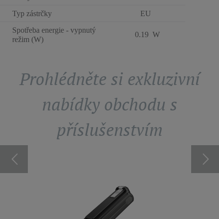
Typ zástrčky
EU
Spotřeba energie - vypnutý
0.19 W
režim (W)
Prohlédněte si exkluzivní
nabídky obchodu s
příslušenstvím
TOR
ZÁKLA
-FORCE