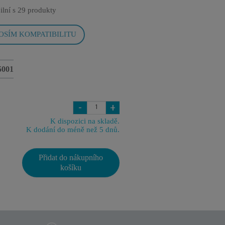
ilní s
29 produkty
OSÍM KOMPATIBILITU
5001
-
+
K dispozici na skladě.
K dodání do méně než 5 dnů.
Přidat do nákupního
košíku