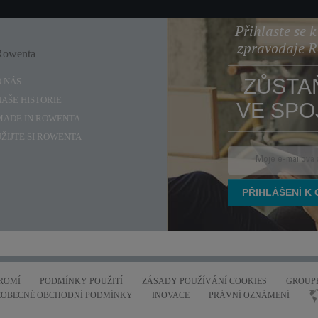
Přihlaste se 
zpravodaje 
Rowenta
Enjoy
ZŮSTA
O NÁS
NAŠE HISTORIE
VE SPO
MADE IN ROWENTA
UŽIJTE SI ROWENTA
ROMÍ
PODMÍNKY POUŽITÍ
ZÁSADY POUŽÍVÁNÍ COOKIES
GROUPE
EOBECNÉ OBCHODNÍ PODMÍNKY
INOVACE
PRÁVNÍ OZNÁMENÍ