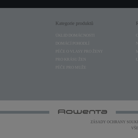
Kategorie produktů
ÚKLID DOMÁCNOSTI
DOMÁCÍ POHODLÍ
PÉČE O VLASY PRO ŽENY
PRO KRÁSU ŽEN
PÉČE PRO MUŽE
ZÁSADY OCHRANY SOUK
VŠ