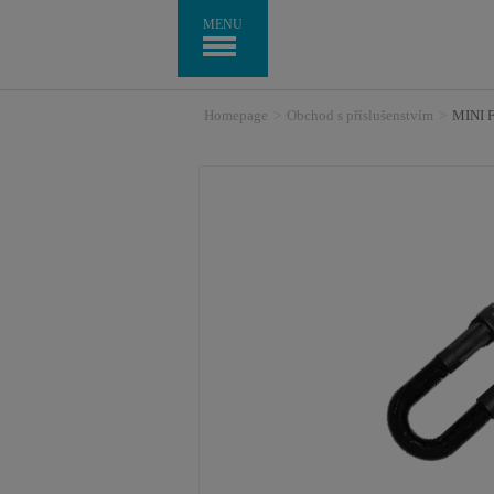
MENU
Homepage
>
Obchod s příslušenstvím
>
MINI 