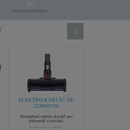
OBCHODNÍ PODMÍNKY
í
A
ELEKTRO-KARTÁČ SS-
2230002392
Kompletní elektro-kartáč pro
dokonalé vysávání.
K dispozici na skladě.