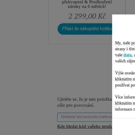
překvapení & Prodloužení
záruky na 6 měsíců!
2 299,00 Kč
Přidat do nákupního košíku
My, naše po
strany i tř
vaše
data
,
vašich zájm
Výše uveden
kliknutím 
používat po
Více inform
Ujistěte se, že je tato položka kompatib
kliknutím 
níže pro porovnání.
informace n
Kde hledat kód vašeho produktu (referenč