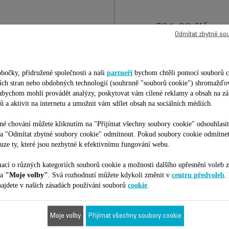
521,00 Kč
Odmítat zbytné so
Přidat do nákupního košíku
bočky, přidružené společnosti a naši
partneři
bychom chtěli pomocí souborů c
etích stran nebo obdobných technologií (souhrnně "souborů cookie") shromažďo
 abychom mohli provádět analýzy, poskytovat vám cílené reklamy a obsah na zá
ů a aktivit na internetu a umožnit vám sdílet obsah na sociálních médiích.
é chování můžete kliknutím na "Přijímat všechny soubory cookie" odsouhlasit
Je vhodné pro 29 produktů
na "Odmítat zbytné soubory cookie" odmítnout. Pokud soubory cookie odmítne
uze ty, které jsou nezbytné k efektivnímu fungování webu.
ací o různých kategoriích souborů cookie a možnosti dalšího upřesnění voleb z
ilní s vaším zařízením/produktem. Zadejte prosím kód vašeho produktu (
na
"Moje volby"
. Svá rozhodnutí můžete kdykoli změnit v
centru předvoleb
.
ajdete v našich zásadách používání souborů
cookie
.
ní číslo)?
Moje volby
Přijímat všechny soubory cookie