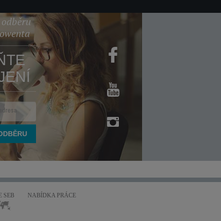
k odběru
Rowenta
ŇTE
JENÍ
 SEB
NABÍDKA PRÁCE