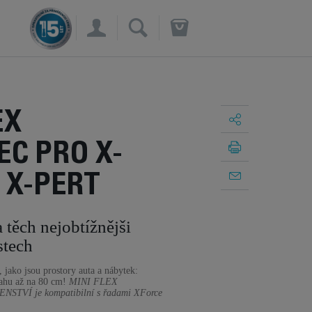
×
EX
C PRO X-
 X-PERT
 těch nejobtížnějši
stech
 jako jsou prostory auta a nábytek:
ahu až na 80 cm!
MINI FLEX
TVÍ je kompatibilní s řadami XForce