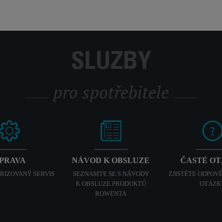
SLUŽBY
pro spotřebitele
PRAVA
NÁVOD K OBSLUZE
ČASTÉ O
ORIZOVANÝ SERVIS
SEZNAMTE SE S NÁVODY
ZJISTĚTE ODPOVĚ
K OBSLUZE PRODUKTŮ
OTÁZK
ROWENTA