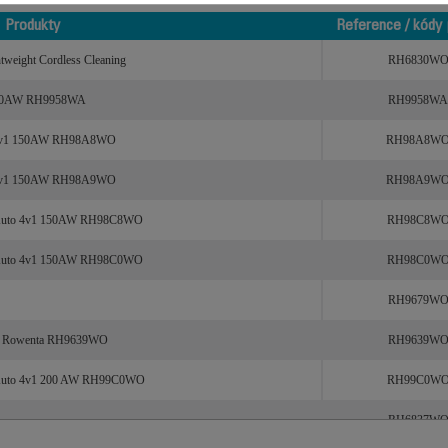
Produkty
Reference / kódy 
Produkty
Reference / kódy 
tweight Cordless Cleaning
RH6830W
1 200AW RH9958WA
RH9958WA
to 3v1 150AW RH98A8WO
RH98A8W
to 3v1 150AW RH98A9WO
RH98A9W
ua Auto 4v1 150AW RH98C8WO
RH98C8W
ua Auto 4v1 150AW RH98C0WO
RH98C0W
RH9679W
Rowenta RH9639WO
RH9639W
a Auto 4v1 200 AW RH99C0WO
RH99C0W
RH6837W