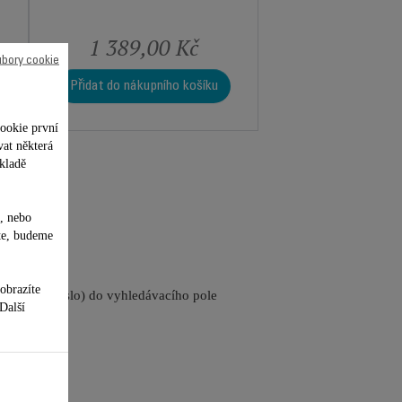
1 389,00 Kč
ubory cookie
Přidat do nákupního košíku
ookie první
vat některá
kladě
, nebo
te, budeme
obrazíte
referenční číslo) do vyhledávacího pole
 Další