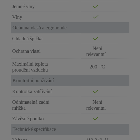
Jemné vlny
Vlny
Ochrana vlasů a ergonomie
Chladná špička
Není
Ochrana vlasů
relevantní
Maximální teplota
200 °C
proudění vzduchu
Komfortní používání
Kontrolka zahřívání
Odnímatelná zadní
Není
mřížka
relevantní
Závěsné poutko
Technické specifikace