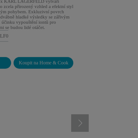
a x KARL LAGERFELD vytváří
 zcela přirozený vzhled a efektní styl
lým pohybem. Exkluzivní povrch
hedvábně hladké výsledky se zářivým
 účinku vypouštění iontů pro
mi se budou lidé otáčet.
4LF0
Z
Koupit na Home & Cook