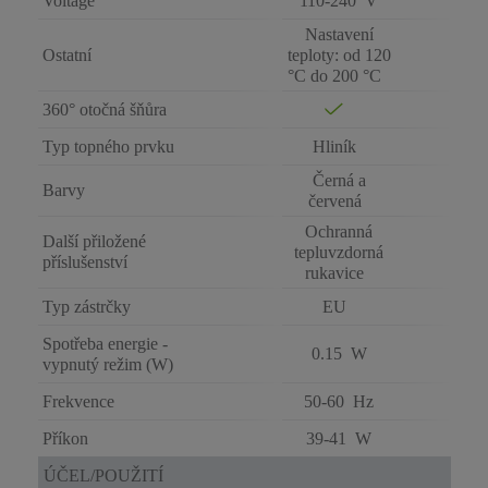
Voltage
110-240 V
Nastavení
Ostatní
teploty: od 120
°C do 200 °C
360° otočná šňůra
Typ topného prvku
Hliník
Černá a
Barvy
červená
Ochranná
Další přiložené
tepluvzdorná
příslušenství
rukavice
Typ zástrčky
EU
Spotřeba energie -
0.15 W
vypnutý režim (W)
Frekvence
50-60 Hz
Příkon
39-41 W
ÚČEL/POUŽITÍ