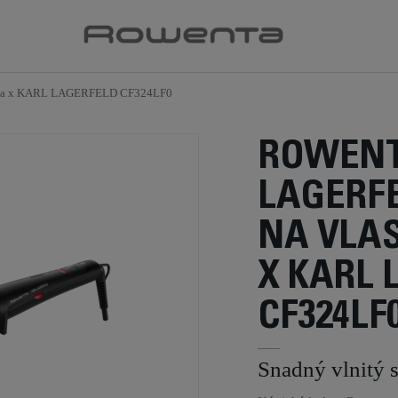
nta x KARL LAGERFELD CF324LF0
ROWENT
LAGERF
NA VLA
X KARL 
CF324LF
Snadný vlnitý s