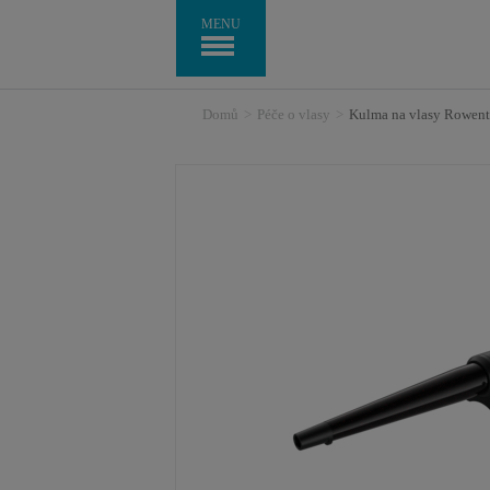
MENU
Domů
>
Péče o vlasy
>
Kulma na vlasy Rowe