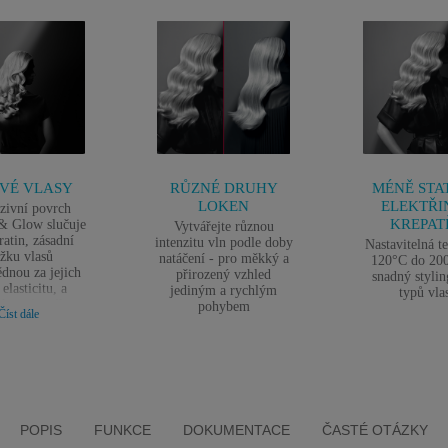
IVÉ VLASY
RŮZNÉ DRUHY
MÉNĚ STA
LOKEN
ELEKTŘI
zivní povrch
KREPAT
& Glow slučuje
Vytvářejte různou
ratin, zásadní
intenzitu vln podle doby
Nastavitelná t
ožku vlasů
natáčení - pro měkký a
120°C do 20
dnou za jejich
přirozený vzhled
snadný stylin
 elasticitu, a
jediným a rychlým
typů vla
ín, minerál s
pohybem
Číst dále
eným účinkem
ní iontů, které
jí statickou
nu a krepatění
POPIS
FUNKCE
DOKUMENTACE
ČASTÉ OTÁZKY