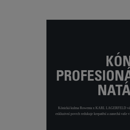
KÓN
PROFESION
NATÁ
Kónická kulma Rowenta x KARL LAGERFELD vám dává 
exkluzivní povrch redukuje krepatění a zanechá vaše 