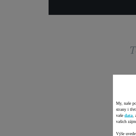
T
My, naše po
strany i tř
vaše
data
,
vašich zájm
Výše uveden