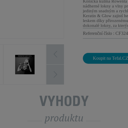
Kónická kulma Rowent
nádherné lokny a vlny pro
jediným snadným a rych
Keratin & Glow zajistí 
leskem díky přirozenému
dokonalé lokny, za který
Referenční číslo : CF32
Koupit na Tefal.C
VÝHODY
produktu