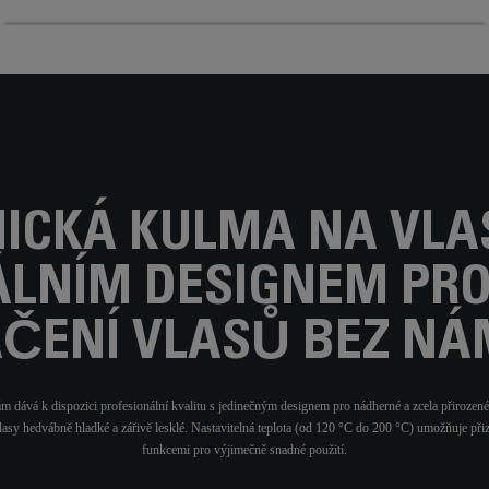
ICKÁ KULMA NA VLA
ÁLNÍM DESIGNEM PRO
ČENÍ VLASŮ BEZ N
k dispozici profesionální kvalitu s jedinečným designem pro nádherné a zcela přirozené 
vlasy hedvábně hladké a zářivě lesklé. Nastavitelná teplota (od 120 °C do 200 °C) umožňuje p
funkcemi pro výjimečně snadné použití.