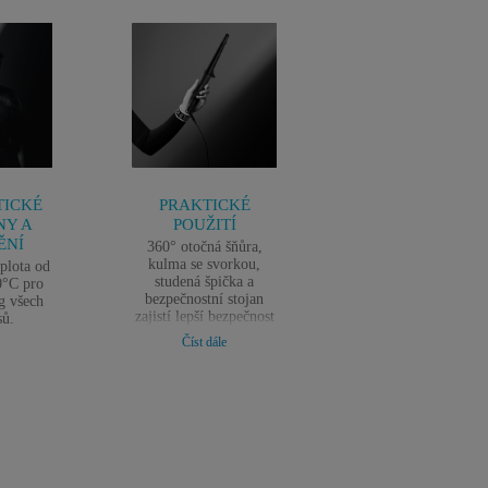
TICKÉ
PRAKTICKÉ
ELEGANTNÍ
NY A
POUŽITÍ
DESIGN
ĚNÍ
360° otočná šňůra,
Elegantní a
kulma se svorkou,
minimalistický design
eplota od
studená špička a
stylovými prvky o
0°C pro
bezpečnostní stojan
značky KARL
g všech
zajistí lepší bezpečnost
LAGERFELD.
sů.
pro styling bez obav
Číst dále
každý den.