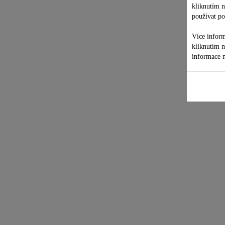
kliknutím 
používat po
Více inform
kliknutím 
informace n