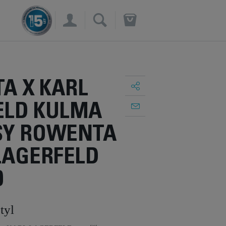
×
A X KARL
ELD KULMA
SY ROWENTA
LAGERFELD
0
tyl