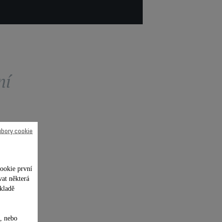
ní
ubory cookie
ookie první
vat některá
kladě
, nebo