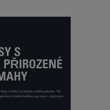
SY S
 PŘIROZENÉ
ÁMAHY
lokny a efektní styl jediným rychlým pohybem. Náš
řizpůsobení výsledků každému typu vlasů s vylepšenými