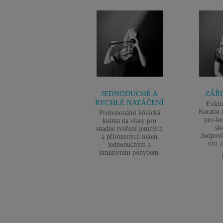
JEDNODUCHÉ A
ZÁŘ
RYCHLÉ NATÁČENÍ
Exklu
Keratin 
Profesionální kónická
pro-ke
kulma na vlasy pro
sl
snadné tvoření jemných
zodpově
a přirozených loken
sílu a
jednoduchým a
turmal
intuitivním pohybem.
přiroz
vytváře
snižu
elektři