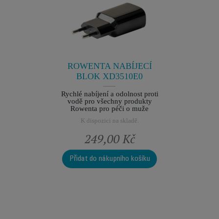
SS-
NAB
10
1
přístroje
Nezbytná
vaše
kladě.
ROWENTA NABÍJECÍ
K dis
BLOK XD3510E0
Rychlé nabíjení a odolnost proti
vodě pro všechny produkty
Rowenta pro péči o muže
K dispozici na skladě.
Kč
249,00 Kč
2
o košíku
Přidat do nákupního košíku
Přidat 