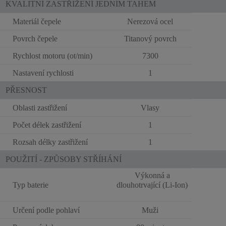
KVALITNÍ ZASTŘIŽENÍ JEDNÍM TAHEM
Materiál čepele
Nerezová ocel
Povrch čepele
Titanový povrch
Rychlost motoru (ot/min)
7300
Nastavení rychlosti
1
PŘESNOST
Oblasti zastřižení
Vlasy
Počet délek zastřižení
1
Rozsah délky zastřižení
1
POUŽITÍ - ZPŮSOBY STŘÍHÁNÍ
Výkonná a
Typ baterie
dlouhotrvající (Li-Ion)
Určení podle pohlaví
Muži