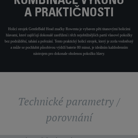
KOMBINACE VÝKONU
A PRAKTIČNOSTI
Holicí strojek GentleBald Head značky Rowenta je vybaven pěti titanovými holicími
hlavami, které zajišťují dokonalé zastřižení i těch nejobtížnějších partií vlasové pokožky
bez podráždění, tahání a pořezání. Tento praktický holicí strojek, který je zcela vodotěsný
a může se pochlubit působivou výdrží baterie 80 minut, je ideálním každodenním
nástrojem pro dokonale oholenou pokožku hlavy.
Technické parametry /
porovnání