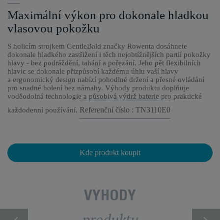
Maximální výkon pro dokonale hladkou
vlasovou pokožku
S holicím strojkem GentleBald značky Rowenta dosáhnete
dokonale hladkého zastřižení i těch nejobtížnějších partií pokožky
hlavy - bez podráždění, tahání a pořezání. Jeho pět flexibilních
hlavic se dokonale přizpůsobí každému úhlu vaší hlavy
a ergonomický design nabízí pohodlné držení a přesné ovládání
pro snadné holení bez námahy. Výhody produktu doplňuje
voděodolná technologie a působivá výdrž baterie pro praktické
Referenční číslo : TN3110E0
každodenní používání.
Kde produkt koupit
VÝHODY
produktu