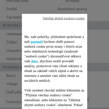
Provozní doba
80 minut
Použití
Bezdrátový provoz
Typ baterie
Lithium-iontová
Odmítat zbytné soubory cookie
POHODLÍ PŘI POUŽITÍ
Odnímatelná holicí hlava
My, naše pobočky, přidružené společnosti a
naši
partneři
bychom chtěli pomocí
Čištění
Plně omyvatelný
souborů cookie první strany i třetích stran
Ukazatel nabití
LED
nebo obdobných technologií (souhrnně
"souborů cookie") shromažďovat některá
Skladování
Vanity
vaše
data
, abychom mohli provádět
analýzy, poskytovat vám cílené reklamy a
Technické specifikace
obsah na základě vašich zájmů a aktivit na
Barvy
Trust & Black
internetu a umožnit vám sdílet obsah na
sociálních médiích.
Voltage
BATERIE V
Výše uvedené chování můžete kliknutím na
Další přiložené příslušenství
Kartáček
"Přijímat všechny soubory cookie"
BEZ FREKVENCE
odsouhlasit, nebo kliknutím na "Odmítat
Frekvence
Hz
zbytné soubory cookie" odmítnout. Pokud