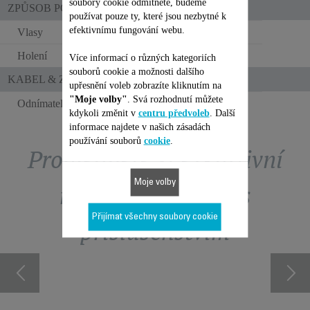
soubory cookie odmítnete, budeme
ZPŮSOB POUŽITÍ
používat pouze ty, které jsou nezbytné k
efektivnímu fungování webu.
Vlasy
Holení
Více informací o různých kategoriích
souborů cookie a možnosti dalšího
KABEL & ZÁSTRČKA
upřesnění voleb zobrazíte kliknutím na
"Moje volby"
. Svá rozhodnutí můžete
Odnímatelný kabel
kdykoli změnit v
centru předvoleb
. Další
informace najdete v našich zásadách
používání souborů
cookie
.
Prohlédněte si exkluzivní
Moje volby
nabídky obchodu s
Přijímat všechny soubory cookie
příslušenstvím