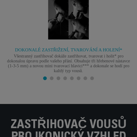
DOKONALÉ ZASTŘIŽENÍ, TVAROVÁNÍ A HOLENÍ*
Všestranný zastřihovač dokáže zastřihovat, tvarovat i holit* pro
dokonalou úpravu podle vašeho přání. Obsahuje tři hřebenové nástavce
(1-3-5 mm) a novou mini tvarovací hlavici*** a dokonale se hodí pro
každý typ vousů.
ZASTŘIHOVAČ VOUSŮ