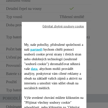
zastřižení vousů
Detailní čepel na vousy
Typ vousů
Třídenní strniště
Doba provozu
120 min
Odmítat zbytné soubory cookie
Výkonná a
Typ baterie
dlouhotrvající (Li-Ion)
My, naše pobočky, přidružené společnosti a
Počet baterií
1
naši
partneři
bychom chtěli pomocí
souborů cookie první strany i třetích stran
Určení podle pohlaví
Muži
nebo obdobných technologií (souhrnně
"souborů cookie") shromažďovat některá
Provozní doba
120 min.
vaše
data
, abychom mohli provádět
Baterie s rychlým dobitím
analýzy, poskytovat vám cílené reklamy a
obsah na základě vašich zájmů a aktivit na
Použití
Bezdrátový provoz
internetu a umožnit vám sdílet obsah na
sociálních médiích.
Typ baterie
Lithium-iontová
Výše uvedené chování můžete kliknutím na
POHODLÍ PŘI POUŽITÍ
"Přijímat všechny soubory cookie"
Odnímatelná holicí hlava
odsouhlasit, nebo kliknutím na "Odmítat