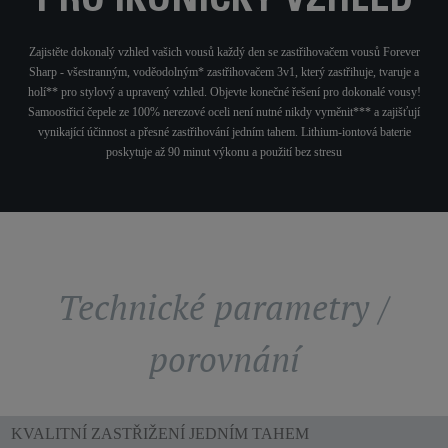
PRO IKONICKÝ VZHLED
Zajistěte dokonalý vzhled vašich vousů každý den se zastřihovačem vousů Forever
Sharp - všestranným, voděodolným* zastřihovačem 3v1, který zastřihuje, tvaruje a
holí** pro stylový a upravený vzhled. Objevte konečné řešení pro dokonalé vousy!
Samoostřicí čepele ze 100% nerezové oceli není nutné nikdy vyměnit*** a zajišťují
vynikající účinnost a přesné zastřihování jedním tahem. Lithium-iontová baterie
poskytuje až 90 minut výkonu a použití bez stresu
Technické parametry /
porovnání
KVALITNÍ ZASTŘIŽENÍ JEDNÍM TAHEM