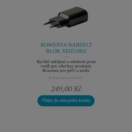
VÝ
STŘÍHA
3 CS-
1
4
Vy
em chutím
K dis
kladě.
ROWENTA NABÍJECÍ
BLOK XD3510E0
Rychlé nabíjení a odolnost proti
vodě pro všechny produkty
Rowenta pro péči o muže
K dispozici na skladě.
Kč
249,00 Kč
1
o košíku
Přidat do nákupního košíku
Přidat 