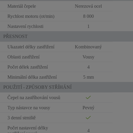
Materiál čepele
Nerezová ocel
Rychlost motoru (ot/min)
8 000
Nastavení rychlosti
1
PŘESNOST
Ukazatel délky zastřižení
Kombinovaný
Oblasti zastřižení
Vousy
Počet délek zastřižení
4
Minimální délka zastřižení
5 mm
POUŽITÍ - ZPŮSOBY STŘÍHÁNÍ
Čepel na zastříhování vousů
Typ nástavce na vousy
Pevný
3 denní strniště
Počet nastavení délky
4