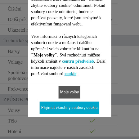
zbytné soubory cookie" odmítnout. Pokud
Čištění
Plně omyvatelný
soubory cookie odmítnete, budeme
používat pouze ty, které jsou nezbytné k
Další příslušenství
Olejnička + kartáček
efektivnímu fungování webu.
Ukazatel nabití
LED
Více informací o různých kategoriích
Technické specifikace
souborů cookie a možnosti dalšího
upřesnění voleb zobrazíte kliknutím na
Barvy
Černá/červená
"Moje volby"
. Svá rozhodnutí můžete
kdykoli změnit v
centru předvoleb
. Další
Voltage
100-240 V
informace najdete v našich zásadách
Spotřeba energie -
používání souborů
cookie
.
0.088 W
pohotovostní režim (W)
Frekvence
50/60 Hz
Moje volby
ZPŮSOB POUŽITÍ
Přijímat všechny soubory cookie
Vousy
Tělo
Holení