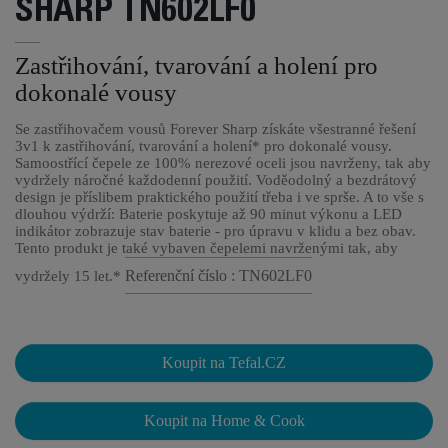
SHARP TN602LF0
Zastřihování, tvarování a holení pro
dokonalé vousy
Se zastřihovačem vousů Forever Sharp získáte všestranné řešení
3v1 k zastřihování, tvarování a holení* pro dokonalé vousy.
Samoostřící čepele ze 100% nerezové oceli jsou navrženy, tak aby
vydržely náročné každodenní použití. Voděodolný a bezdrátový
design je příslibem praktického použití třeba i ve sprše. A to vše s
dlouhou výdrží: Baterie poskytuje až 90 minut výkonu a LED
indikátor zobrazuje stav baterie - pro úpravu v klidu a bez obav.
Tento produkt je také vybaven čepelemi navrženými tak, aby
Referenční číslo : TN602LF0
vydržely 15 let.*
Koupit na Tefal.CZ
Koupit na Home & Cook