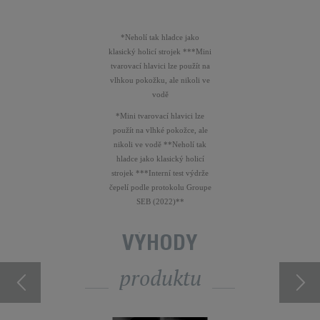
*Neholí tak hladce jako
klasický holicí strojek ***Mini
tvarovací hlavici lze použít na
vlhkou pokožku, ale nikoli ve
vodě
*Mini tvarovací hlavici lze
použít na vlhké pokožce, ale
nikoli ve vodě **Neholí tak
hladce jako klasický holicí
strojek ***Interní test výdrže
čepelí podle protokolu Groupe
SEB (2022)**
VÝHODY
produktu