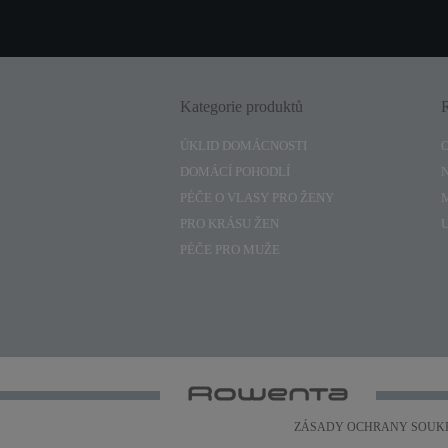
Kategorie produktů
ÚKLID DOMÁCNOSTI
DOMÁCÍ POHODLÍ
PÉČE O VLASY PRO ŽENY
PRO KRÁSU ŽEN
PÉČE PRO MUŽE
ZÁSADY OCHRANY SOUK