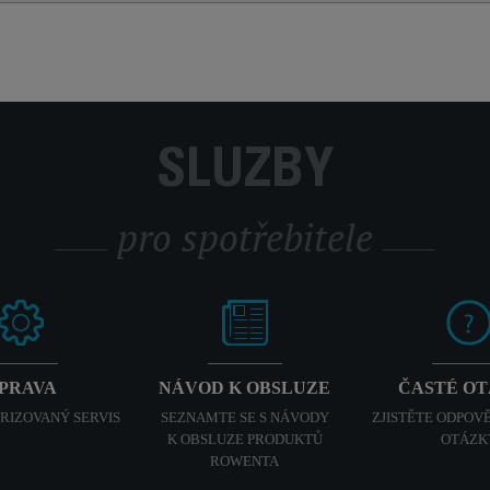
SLUŽBY
pro spotřebitele
PRAVA
NÁVOD K OBSLUZE
ČASTÉ O
ORIZOVANÝ SERVIS
SEZNAMTE SE S NÁVODY
ZJISTĚTE ODPOVĚ
K OBSLUZE PRODUKTŮ
OTÁZK
ROWENTA