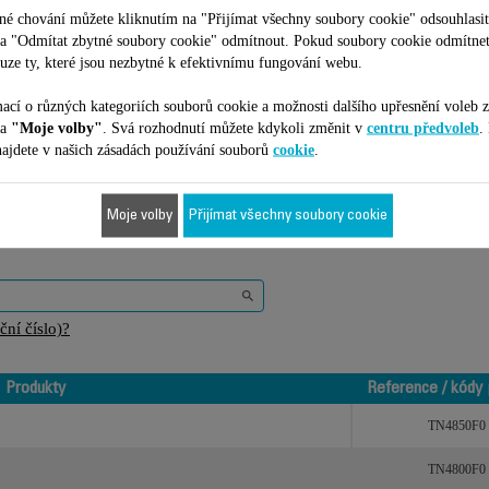
é chování můžete kliknutím na "Přijímat všechny soubory cookie" odsouhlasit
na "Odmítat zbytné soubory cookie" odmítnout. Pokud soubory cookie odmítne
uze ty, které jsou nezbytné k efektivnímu fungování webu.
ací o různých kategoriích souborů cookie a možnosti dalšího upřesnění voleb z
na
"Moje volby"
. Svá rozhodnutí můžete kdykoli změnit v
centru předvoleb
.
Je vhodné pro 2 produktů
ajdete v našich zásadách používání souborů
cookie
.
Moje volby
Přijímat všechny soubory cookie
ilní s vaším zařízením/produktem. Zadejte prosím kód vašeho produktu (
ní číslo)?
Produkty
Reference / kódy 
Produkty
Reference / kódy 
TN4850F0
TN4800F0