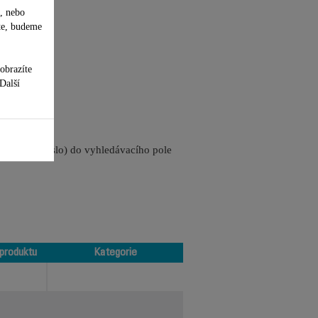
, nebo
te, budeme
obrazíte
 Další
referenční číslo) do vyhledávacího pole
produktu
Kategorie
produktu
Kategorie