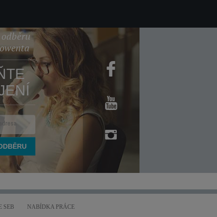
k odběru
Rowenta
ŇTE
JENÍ
 SEB
NABÍDKA PRÁCE