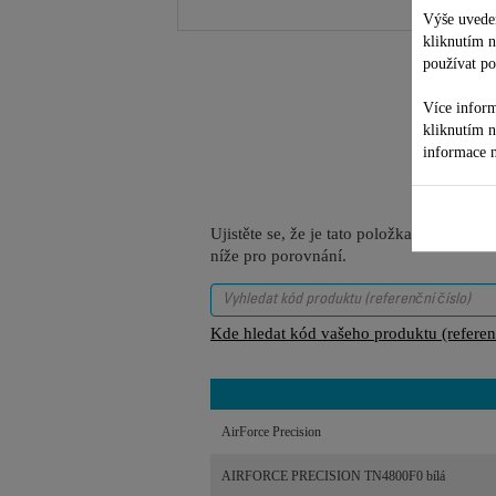
Výše uveden
kliknutím 
používat po
Více inform
kliknutím 
informace n
Ujistěte se, že je tato položka kompatib
níže pro porovnání.
Kde hledat kód vašeho produktu (referenč
AirForce Precision
AIRFORCE PRECISION TN4800F0 bílá