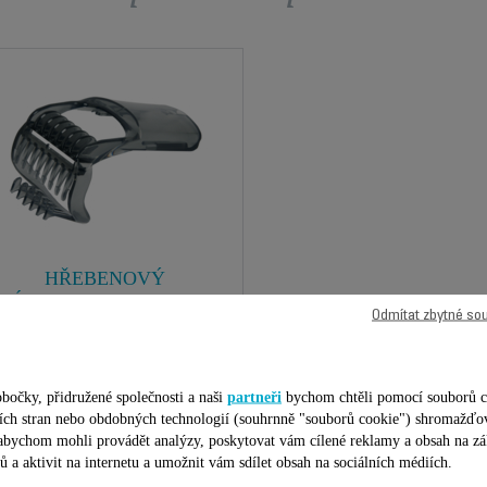
HŘEBENOVÝ
NÁSTAVEC CS-00138314
Odmítat zbytné so
Vytvořte, stylizujte a pečujte o
efekt třídenního strniště
K dispozici na skladě.
bočky, přidružené společnosti a naši
partneři
bychom chtěli pomocí souborů c
99,00 Kč
etích stran nebo obdobných technologií (souhrnně "souborů cookie") shromažďo
 abychom mohli provádět analýzy, poskytovat vám cílené reklamy a obsah na zá
ů a aktivit na internetu a umožnit vám sdílet obsah na sociálních médiích.
Přidat do nákupního košíku