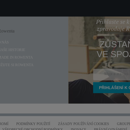
Přihlaste se 
zpravodaje 
Rowenta
Enjoy
ZŮSTA
O NÁS
NAŠE HISTORIE
VE SPO
MADE IN ROWENTA
UŽIJTE SI ROWENTA
ROMÍ
PODMÍNKY POUŽITÍ
ZÁSADY POUŽÍVÁNÍ COOKIES
GROUPE
VŠEOBECNÉ OBCHODNÍ PODMÍNKY
INOVACE
PRÁVNÍ OZNÁMENÍ