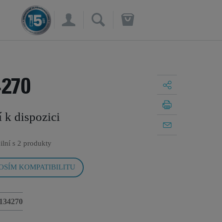
×
4270
í k dispozici
ilní s
2 produkty
OSÍM KOMPATIBILITU
134270