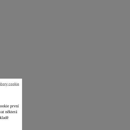
ubory cookie
ookie první
vat některá
kladě