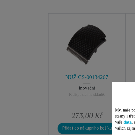
NŮŽ CS-00134267
Inovační
K dispozici na skladě.
My, naše po
273,00 Kč
strany i tř
vaše
data
,
vašich zájm
Přidat do nákupního košíku