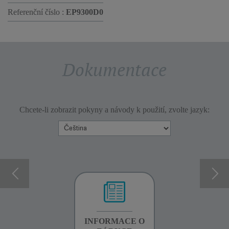
Referenční číslo :
EP9300D0
Dokumentace
Chcete-li zobrazit pokyny a návody k použití, zvolte jazyk:
INFORMACE O
INFORMACE O
INFORMACE O