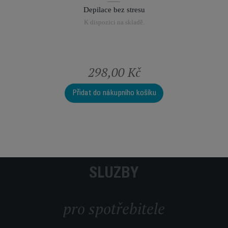
Depilace bez stresu
K dispozici na skladě.
298,00 Kč
3
Přidat do nákupního košíku
Přidat 
SLUŽBY
pro spotřebitele