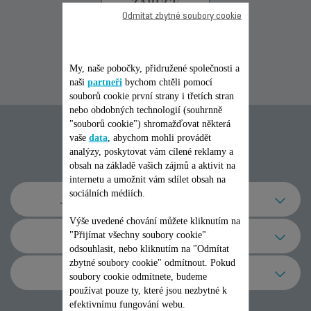
ZÁRUCE
ZÁRUCE
ZÁRUCE
Odmítat zbytné soubory cookie
My, naše pobočky, přidružené společnosti a
naši
partneři
bychom chtěli pomocí
souborů cookie první strany i třetích stran
nebo obdobných technologií (souhrnně
"souborů cookie") shromažďovat některá
Časté otázky
vaše
data
, abychom mohli provádět
analýzy, poskytovat vám cílené reklamy a
obsah na základě vašich zájmů a aktivit na
internetu a umožnit vám sdílet obsah na
sociálních médiích.
Jak lépe používat můj výrobek
Výše uvedené chování můžete kliknutím na
Jaký je nejlepší způsob oholení podpaží
Technická podpora
"Přijímat všechny soubory cookie"
epilátorem?
odsouhlasit, nebo kliknutím na "Odmítat
zbytné soubory cookie" odmítnout. Pokud
Co mám dělat, když je napájecí kabel
Jiné otázky
Podpaží je pro odstraňování chloupků citlivou oblastí,
soubory cookie odmítnete, budeme
Mohu použít epilátor k odstraňování
zařízení poškozen?
protože kůže je zde jemná a citlivá (často zde lze po
používat pouze ty, které jsou nezbytné k
chloupků na obličeji?
odstranění chloupků vidět červené tečky) a protože je
efektivnímu fungování webu.
K čemu se vztahuje Třída 1 a Třída 2?
Zařízení dále nepoužívejte. Abyste předešli jakémukoli