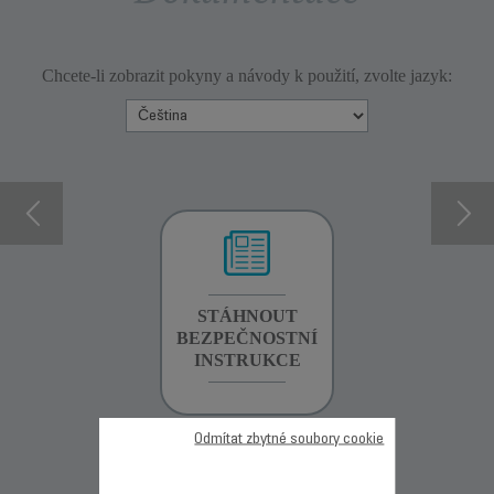
Chcete-li zobrazit pokyny a návody k použití, zvolte jazyk:
INFORMACE O
STÁHNOUT
INFORMACE O
ZÁRUCE
BEZPEČNOSTNÍ
ZÁRUCE
INSTRUKCE
Odmítat zbytné soubory cookie