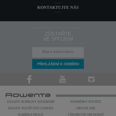
KONTAKTUJTE NÁS
ZŮSTAŇTE
VE SPOJENÍ
ZÁSADY OCHRANY SOUKROMÍ
PODMÍNKY POUŽITÍ
ZÁSADY POUŽÍVÁNÍ COOKIES
GROUPE SEB
NABÍDKA PRÁCE
VŠEOBECNÉ OBCHODNÍ