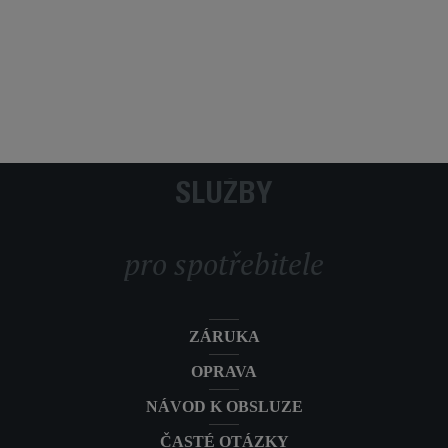
Přidat 
SLUŽBY
pro spotřebitele
ZÁRUKA
OPRAVA
NÁVOD K OBSLUZE
ČASTÉ OTÁZKY