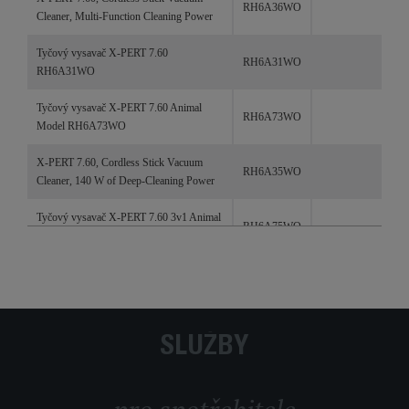
kódy
RH6A36WO
Cleaner, Multi-Function Cleaning Power
produktu
Tyčový vysavač X-PERT 7.60
RH6A31WO
RH6A31WO
Tyčový vysavač X-PERT 7.60 Animal
RH6A73WO
Model RH6A73WO
X-PERT 7.60, Cordless Stick Vacuum
RH6A35WO
Cleaner, 140 W of Deep-Cleaning Power
Tyčový vysavač X-PERT 7.60 3v1 Animal
RH6A75WO
RH6A75WO
SLUŽBY