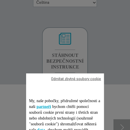
STÁHNOUT
STÁHNOUT
STÁHNOUT
BEZPEČNOSTNÍ
BEZPEČNOSTNÍ
BEZPEČNOSTNÍ
INSTRUKCE
INSTRUKCE
INSTRUKCE
Odmítat zbytné soubory cookie
Další doporučené
My, naše pobočky, přidružené společnosti a
příslušenství
naši
partneři
bychom chtěli pomocí
souborů cookie první strany i třetích stran
nebo obdobných technologií (souhrnně
"souborů cookie") shromažďovat některá
vaše
data
, abychom mohli provádět