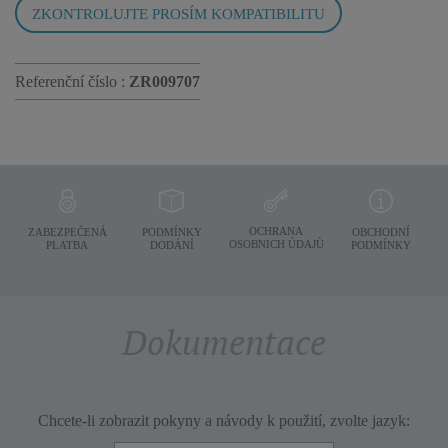
ZKONTROLUJTE PROSÍM KOMPATIBILITU
Referenční číslo :
ZR009707
OCHRANA
ZABEZPEČENÁ
PODMÍNKY
OBCHODNÍ
OSOBNICH ÚDAJÙ
PLATBA
DODÁNÍ
PODMÍNKY
Dokumentace
Chcete-li zobrazit pokyny a návody k použití, zvolte jazyk: