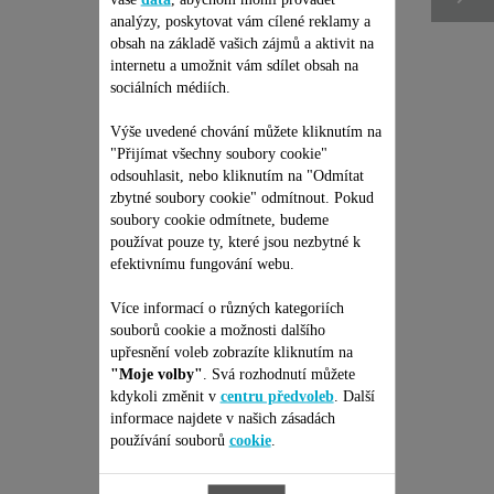
analýzy, poskytovat vám cílené reklamy a
obsah na základě vašich zájmů a aktivit na
internetu a umožnit vám sdílet obsah na
sociálních médiích.
Výše uvedené chování můžete kliknutím na
"Přijímat všechny soubory cookie"
odsouhlasit, nebo kliknutím na "Odmítat
zbytné soubory cookie" odmítnout. Pokud
JEDNORÁZOVÁ PEVNÁ
soubory cookie odmítnete, budeme
používat pouze ty, které jsou nezbytné k
CENA OPRAVY -
efektivnímu fungování webu.
TYČOVÝ VYSAVAČ
ROWENTA
Žádná cenová nabídka, žádné
Více informací o různých kategoriích
překvapení & Prodloužení
záruky na 6 měsíců!
souborů cookie a možnosti dalšího
upřesnění voleb zobrazíte kliknutím na
2 299,00 Kč
"Moje volby"
. Svá rozhodnutí můžete
kdykoli změnit v
centru předvoleb
. Další
Přidat do nákupního košíku
informace najdete v našich zásadách
používání souborů
cookie
.