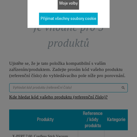
Moje volby
Přijímat všechny soubory cookie
Je vhodné pro 5
produktů
Ujistěte se, že je tato položka kompatibilní s vaším
zařízením/produktem. Zadejte prosím kód vašeho produktu
(referenční číslo) do vyhledávacího pole níže pro porovnání.
Kde hledat kód vašeho produktu (referenční číslo)?
Reference
Produkty
/ kódy
Kategorie
produktu
Produkty
Reference /
Kategorie
X-PERT 7.60, Cordless Stick Vacuum