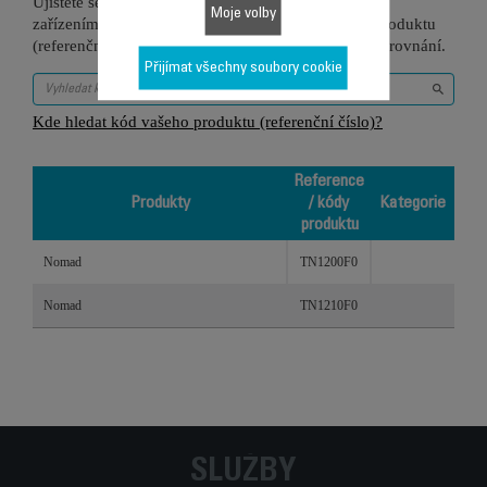
Ujistěte se, že je tato položka kompatibilní s vaším
Moje volby
zařízením/produktem. Zadejte prosím kód vašeho produktu
(referenční číslo) do vyhledávacího pole níže pro porovnání.
Přijímat všechny soubory cookie
Kde hledat kód vašeho produktu (referenční číslo)?
Reference
Produkty
/ kódy
Kategorie
produktu
Produkty
Reference
Kategorie
Nomad
TN1200F0
/ kódy
produktu
Nomad
TN1210F0
SLUŽBY