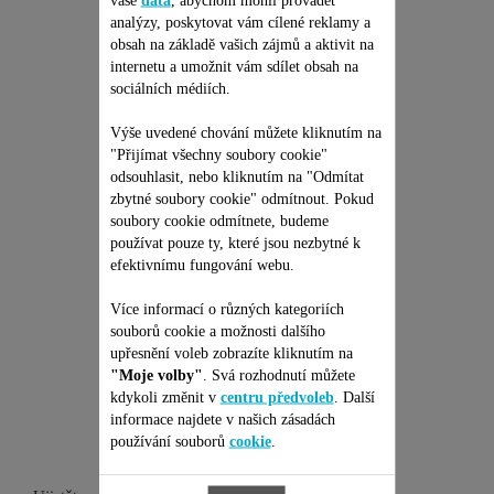
vaše
data
, abychom mohli provádět
00127498
analýzy, poskytovat vám cílené reklamy a
obsah na základě vašich zájmů a aktivit na
Vysoká odolnost
internetu a umožnit vám sdílet obsah na
K dispozici na skladě.
sociálních médiích.
174,00 Kč
Výše uvedené chování můžete kliknutím na
"Přijímat všechny soubory cookie"
odsouhlasit, nebo kliknutím na "Odmítat
Přidat do nákupního košíku
zbytné soubory cookie" odmítnout. Pokud
soubory cookie odmítnete, budeme
používat pouze ty, které jsou nezbytné k
efektivnímu fungování webu.
Více informací o různých kategoriích
souborů cookie a možnosti dalšího
Je vhodné pro 2
upřesnění voleb zobrazíte kliknutím na
"Moje volby"
. Svá rozhodnutí můžete
kdykoli změnit v
centru předvoleb
. Další
produktů
informace najdete v našich zásadách
používání souborů
cookie
.