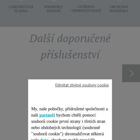
OCHRANA
ZABEZPEČENÁ
PODMÍNKY
OBCHODNÍ
OSOBNICH ÚDAJÙ
PLATBA
DODÁNÍ
PODMÍNKY
Další doporučené
příslušenství
Odmítat zbytné soubory cookie
My, naše pobočky, přidružené společnosti a
naši
partneři
bychom chtěli pomocí
souborů cookie první strany i třetích stran
nebo obdobných technologií (souhrnně
"souborů cookie") shromažďovat některá
STŘÍHACÍ LAMELY CS-