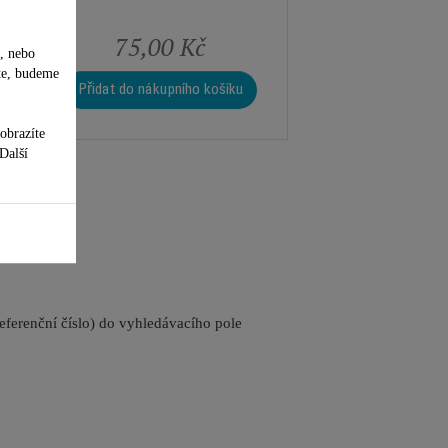
75,00 Kč
, nebo
te, budeme
Přidat do nákupního košíku
obrazíte
 Další
referenční číslo) do vyhledávacího pole