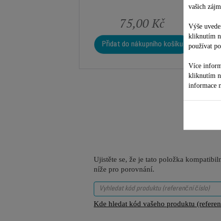
vašich zájm
75,00 Kč
Výše uveden
kliknutím 
Přidat do nákupního košíku
používat po
Více inform
kliknutím 
informace n
Ujistěte se, že je tato položka kompatib
níže pro porovnání.
Kde hledat kód vašeho produktu (referenč