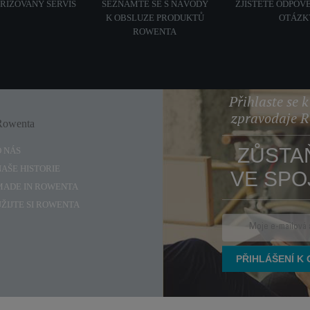
ORIZOVANÝ SERVIS
SEZNAMTE SE S NÁVODY
ZJISTĚTE ODPOVĚ
K OBSLUZE PRODUKTŮ
OTÁZK
ROWENTA
Přihlaste se 
zpravodaje 
Rowenta
Enjoy
ZŮSTA
O NÁS
NAŠE HISTORIE
VE SPO
MADE IN ROWENTA
UŽIJTE SI ROWENTA