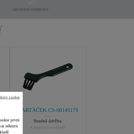
OBCHODNÍ PODMÍNKY
í
ubory cookie
KARTÁČEK CS-00145179
ookie první
Snadná údržba.
vat některá
K dispozici na skladě.
kladě