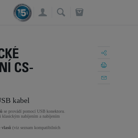
×
CKÉ
Í CS-
USB kabel
sů
se provádí pomocí USB konektoru.
i klasickým nabíjením a nabíjením
 vlasů
(viz seznam kompatibilních