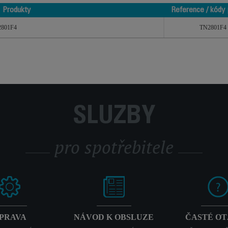
Produkty
Reference / kódy 
Produkty
Reference / kódy 
2801F4
TN2801F4
SLUŽBY
pro spotřebitele
PRAVA
NÁVOD K OBSLUZE
ČASTÉ O