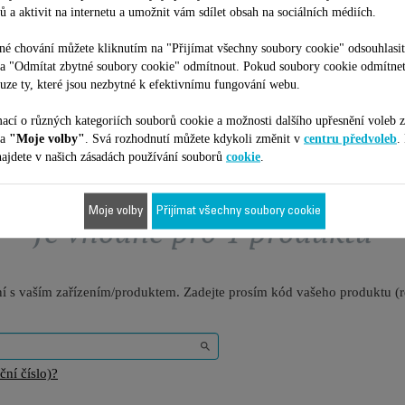
vousů
ů a aktivit na internetu a umožnit vám sdílet obsah na sociálních médiích.
K dispozici na skladě.
99,00 Kč
223,00 Kč
é chování můžete kliknutím na "Přijímat všechny soubory cookie" odsouhlasit
na "Odmítat zbytné soubory cookie" odmítnout. Pokud soubory cookie odmítne
Přidat do nákupního košíku
Přidat do nákupního košíku
uze ty, které jsou nezbytné k efektivnímu fungování webu.
ací o různých kategoriích souborů cookie a možnosti dalšího upřesnění voleb z
na
"Moje volby"
. Svá rozhodnutí můžete kdykoli změnit v
centru předvoleb
.
ajdete v našich zásadách používání souborů
cookie
.
Moje volby
Přijímat všechny soubory cookie
Je vhodné pro 1 produktů
ilní s vaším zařízením/produktem. Zadejte prosím kód vašeho produktu (
ní číslo)?