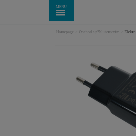
MENU
Homepage
>
Obchod s příslušenstvím
>
Elektr