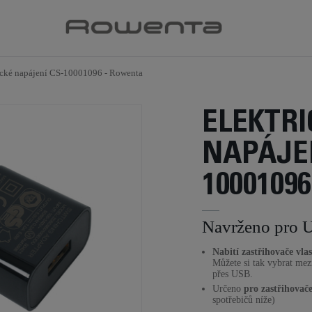
ické napájení CS-10001096 - Rowenta
ELEKTRI
NAPÁJEN
10001096
Navrženo pro 
Nabití zastřihovače vla
Můžete si tak vybrat mez
přes USB.
Určeno
pro zastřihovače
spotřebičů níže)