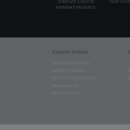
ZOBRAZIT ZÁRUČNÍ
NAJÍT AUT
PODMÍNKY PRODUKTU
Kategorie produktů
ÚKLID DOMÁCNOSTI
DOMÁCÍ POHODLÍ
PÉČE O VLASY PRO ŽENY
PRO KRÁSU ŽEN
PÉČE PRO MUŽE