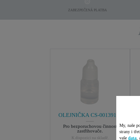
ZABEZPEČENÁ PLATBA
OLEJNIČKA CS-00139140
My, naše po
Pro bezporuchovou činnost
zastřihovače.
strany i tř
K dispozici na skladě.
vaše
data
,