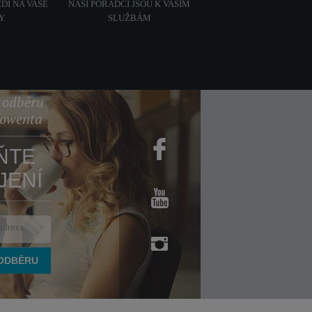
DI NA VAŠE
NAŠI PORADCI JSOU K VAŠIM
Y
SLUŽBÁM
k odběru
Rowenta
ŇTE
JENÍ