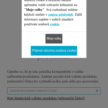
Přidat do nákupního košíku
upřesnění voleb zobrazíte kliknutím na
"Moje volby"
. Svá rozhodnutí můžete
kdykoli změnit v
centru předvoleb
. Další
informace najdete v našich zásadách
používání souborů
cookie
.
Moje volby
Je vhodné pro 2
Přijímat všechny soubory cookie
produktů
Ujistěte se, že je tato položka kompatibilní s vaším
zařízením/produktem. Zadejte prosím kód vašeho produktu
(referenční číslo) do vyhledávacího pole níže pro porovnání.
Kde hledat kód vašeho produktu (referenční číslo)?