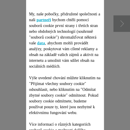
příslušenství
My, naše pobočky, přidružené společnosti a
naši
partneři
bychom chtěli pomocí
souborů cookie první strany i třetích stran
nebo obdobných technologií (souhrnně
"souborů cookie") shromažďovat některá
vaše
data
, abychom mohli provádět
analýzy, poskytovat vám cílené reklamy a
obsah na základě vašich zájmů a aktivit na
internetu a umožnit vám sdílet obsah na
sociálních médiích.
Výše uvedené chování můžete kliknutím na
"Přijímat všechny soubory cookie"
PŘÍSLUŠENSTVÍ
odsouhlasit, nebo kliknutím na "Odmítat
NÁSTAVEC PLAVKY CS-
zbytné soubory cookie" odmítnout. Pokud
00121609
soubory cookie odmítnete, budeme
Překvapivé výsledky
používat pouze ty, které jsou nezbytné k
K dispozici na skladě.
efektivnímu fungování webu.
99,00 Kč
Více informací o různých kategoriích
souborů cookie a možnosti dalšího