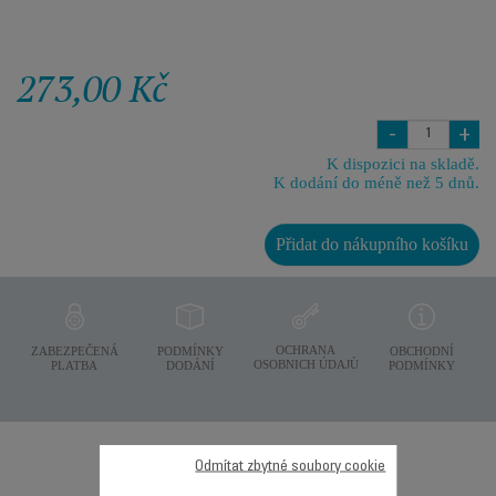
273,00 Kč
-
+
K dispozici na skladě.
K dodání do méně než 5 dnů.
Přidat do nákupního košíku
OCHRANA
ZABEZPEČENÁ
PODMÍNKY
OBCHODNÍ
OSOBNICH ÚDAJÙ
PLATBA
DODÁNÍ
PODMÍNKY
Další doporučené
Odmítat zbytné soubory cookie