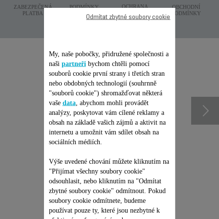
OCHRANA
ZABEZPEČENÁ
PODMÍNKY
OBCHODNÍ
OSOBNICH ÚDAJÙ
PLATBA
DODÁNÍ
PODMÍNKY
Odmítat zbytné soubory cookie
Další doporučené
My, naše pobočky, přidružené společnosti a
naši
partneři
bychom chtěli pomocí
souborů cookie první strany i třetích stran
příslušenství
nebo obdobných technologií (souhrnně
"souborů cookie") shromažďovat některá
vaše
data
, abychom mohli provádět
analýzy, poskytovat vám cílené reklamy a
obsah na základě vašich zájmů a aktivit na
internetu a umožnit vám sdílet obsah na
sociálních médiích.
Výše uvedené chování můžete kliknutím na
"Přijímat všechny soubory cookie"
odsouhlasit, nebo kliknutím na "Odmítat
zbytné soubory cookie" odmítnout. Pokud
soubory cookie odmítnete, budeme
používat pouze ty, které jsou nezbytné k
JEDNORÁZOVÁ PEVNÁ