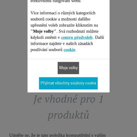
efektivnímu fungování webu.
CENA OPRAVY -
ČISTIČKA VZDUCHU
Více informací o různých kategoriích
ROWENTA
Žádná cenová nabídka, žádné
souborů cookie a možnosti dalšího
překvapení & Prodloužení
záruky na 6 měsíců!
upřesnění voleb zobrazíte kliknutím na
"Moje volby"
. Svá rozhodnutí můžete
1 999,00 Kč
kdykoli změnit v
centru předvoleb
. Další
informace najdete v našich zásadách
Přidat do nákupního košíku
používání souborů
cookie
.
Moje volby
Přijímat všechny soubory cookie
Je vhodné pro 1
produktů
Ujistěte se, že je tato položka kompatibilní s vaším