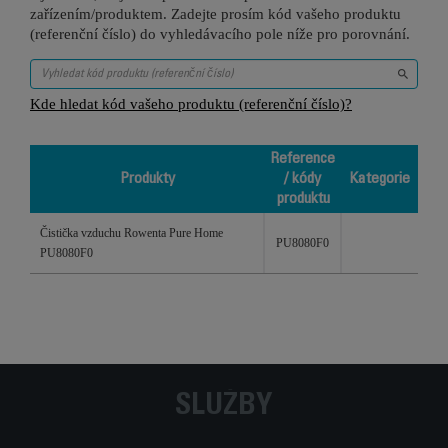
zařízením/produktem. Zadejte prosím kód vašeho produktu
(referenční číslo) do vyhledávacího pole níže pro porovnání.
Kde hledat kód vašeho produktu (referenční číslo)?
Reference
Produkty
/ kódy
Kategorie
produktu
Produkty
Reference
Kategorie
Čistička vzduchu Rowenta Pure Home
/ kódy
PU8080F0
PU8080F0
produktu
SLUŽBY