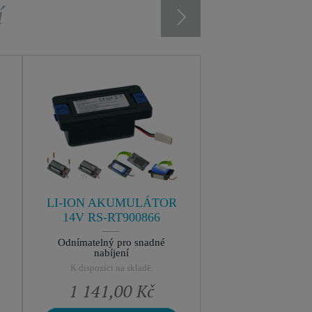
í
LI-ION AKUMULÁTOR
14V RS-RT900866
Odnímatelný pro snadné
nabíjení
K dispozici na skladě.
1 141,00 Kč