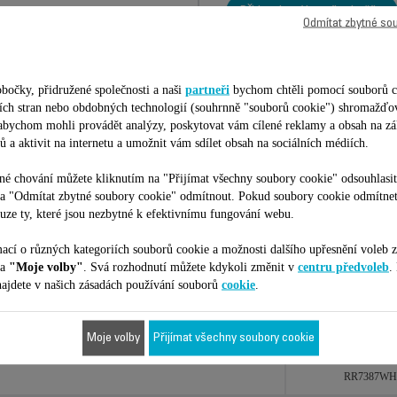
Přidat do nákupního košíku
Odmítat zbytné so
bočky, přidružené společnosti a naši
partneři
bychom chtěli pomocí souborů c
etích stran nebo obdobných technologií (souhrnně "souborů cookie") shromažďo
 abychom mohli provádět analýzy, poskytovat vám cílené reklamy a obsah na zá
ů a aktivit na internetu a umožnit vám sdílet obsah na sociálních médiích.
Je vhodné pro 16 produktů
é chování můžete kliknutím na "Přijímat všechny soubory cookie" odsouhlasit
na "Odmítat zbytné soubory cookie" odmítnout. Pokud soubory cookie odmítne
uze ty, které jsou nezbytné k efektivnímu fungování webu.
ilní s vaším zařízením/produktem. Zadejte prosím kód vašeho produktu (
ací o různých kategoriích souborů cookie a možnosti dalšího upřesnění voleb z
na
"Moje volby"
. Svá rozhodnutí můžete kdykoli změnit v
centru předvoleb
.
ajdete v našich zásadách používání souborů
cookie
.
ní číslo)?
Moje volby
Přijímat všechny soubory cookie
Produkty
Reference / kódy 
Produkty
Reference / kódy 
RR7387WH