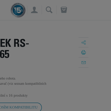
×
EK RS-
65
šeho robota.
savač (viz seznam kompatibilních
ilní s
16 produkty
OSÍM KOMPATIBILITU