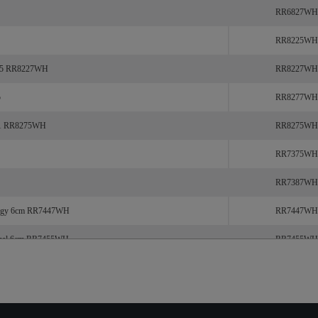
RR6827WH
RR8225WH
S45 RR8227WH
RR8227WH
5
RR8277WH
4v1 RR8275WH
RR8275WH
RR7375WH
RR7387WH
lergy 6cm RR7447WH
RR7447WH
nimal 6cm RR7455WH
RR7455WH