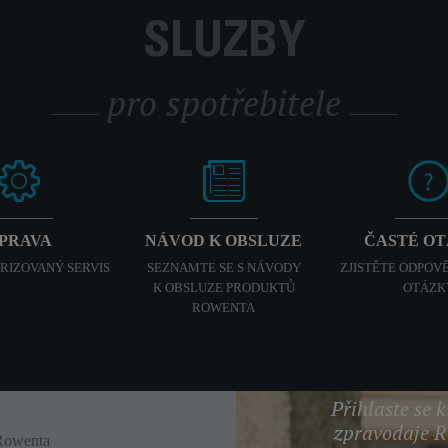
SLUŽBY
pro spotřebitele
PRAVA
NÁVOD K OBSLUZE
ČASTÉ O
ORIZOVANÝ SERVIS
SEZNAMTE SE S NÁVODY
ZJISTĚTE ODPOVĚ
K OBSLUZE PRODUKTŮ
OTÁZK
ROWENTA
Přihlaste se 
zpravodaje 
Rowenta
Enjoy