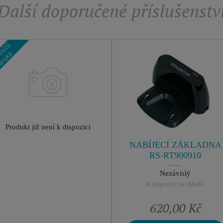
Další doporučené příslušenstv
Produkt již není k dispozici
NABÍJECÍ ZÁKLADNA
RS-RT900910
Nezávislý
K dispozici na skladě.
620,00 Kč