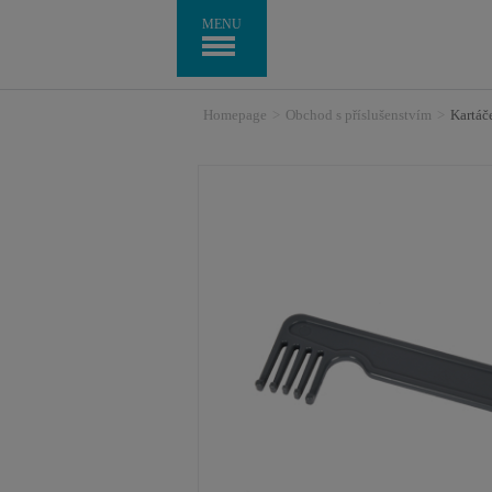
MENU
Homepage
>
Obchod s příslušenstvím
>
Kartáč