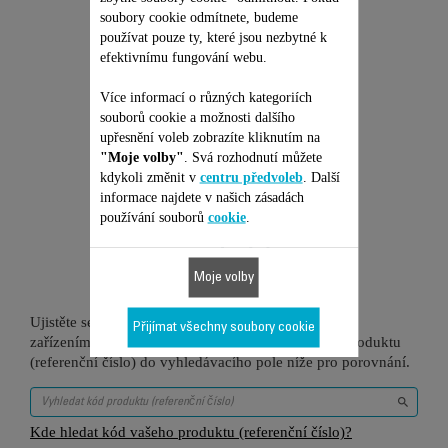
soubory cookie odmítnete, budeme
používat pouze ty, které jsou nezbytné k
Přidat do nákupního košíku
efektivnímu fungování webu.
Více informací o různých kategoriích
souborů cookie a možnosti dalšího
upřesnění voleb zobrazíte kliknutím na
"Moje volby"
. Svá rozhodnutí můžete
kdykoli změnit v
centru předvoleb
. Další
Je vhodné pro 17
informace najdete v našich zásadách
používání souborů
cookie
.
produktů
Moje volby
Ujistěte se, že je tato položka kompatibilní s vaším
Přijímat všechny soubory cookie
zařízením/produktem. Zadejte prosím kód vašeho produktu
(referenční číslo) do vyhledávacího pole níže pro porovnání.
Kde hledat kód vašeho produktu (referenční číslo)?