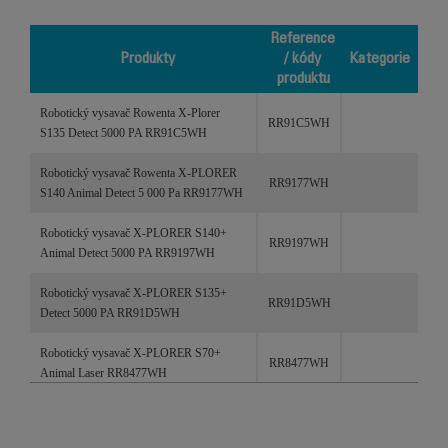
Reference
Produkty
/ kódy
Kategorie
produktu
Produkty
Reference /
Kategorie
Robotický vysavač Rowenta X-Plorer
kódy
RR91C5WH
S135 Detect 5000 PA RR91C5WH
produktu
Robotický vysavač Rowenta X-PLORER
RR9177WH
S140 Animal Detect 5 000 Pa RR9177WH
Robotický vysavač X-PLORER S140+
RR9197WH
Animal Detect 5000 PA RR9197WH
Robotický vysavač X-PLORER S135+
RR91D5WH
Detect 5000 PA RR91D5WH
Robotický vysavač X-PLORER S70+
RR8477WH
Animal Laser RR8477WH
Robotický vysavač Rowenta X-PLORER
RR8L65WH
S65 Laser RR8L65WH