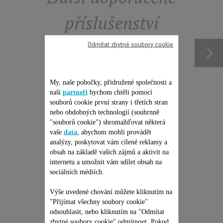
příslušenství
Odmítat zbytné soubory cookie
My, naše pobočky, přidružené společnosti a
naši
partneři
bychom chtěli pomocí
souborů cookie první strany i třetích stran
nebo obdobných technologií (souhrnně
"souborů cookie") shromažďovat některá
vaše
data
, abychom mohli provádět
analýzy, poskytovat vám cílené reklamy a
obsah na základě vašich zájmů a aktivit na
JEDNORÁZOVÁ PEVNÁ
internetu a umožnit vám sdílet obsah na
CENA OPRAVY -
sociálních médiích.
ROBOTICKÝ VYSAVAČ
ROWENTA
Žádná cenová nabídka, žádné
Výše uvedené chování můžete kliknutím na
překvapení & Prodloužení
"Přijímat všechny soubory cookie"
záruky na 6 měsíců!
odsouhlasit, nebo kliknutím na "Odmítat
3 799,00 Kč
zbytné soubory cookie" odmítnout. Pokud