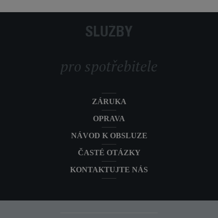
Robotický vysavač X-Plorer S75s Animal
RR8579
& Allergy 365 4v1 Laser RR8579
SLUŽBY
Robotický vysavač Rowenta X-PLORER
RR8L85WH
S65+ Laser RR8L85WH
pro spotřebitele
Robotický vysavač X-PLORER S70+
RR8497WH
Animal Laser RR8497WH
Robotický vysavač X-Plorer S75s+ 365
ZÁRUKA
RR8589CE
4v1 Laser Auto Empty 2700Pa RR8589CE
OPRAVA
NÁVOD K OBSLUZE
ČASTÉ OTÁZKY
KONTAKTUJTE NÁS