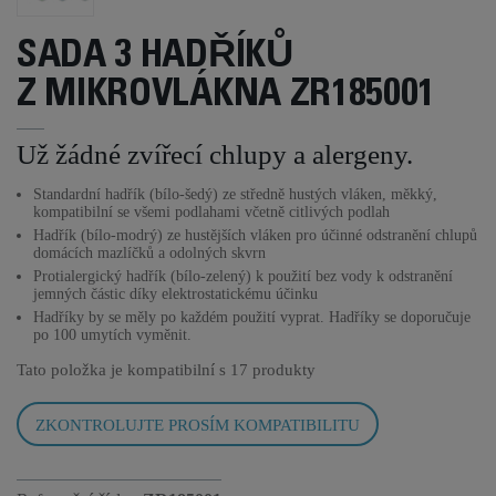
SADA 3 HADŘÍKŮ
Z MIKROVLÁKNA ZR185001
Už žádné zvířecí chlupy a alergeny.
Standardní hadřík (bílo-šedý) ze středně hustých vláken, měkký,
kompatibilní se všemi podlahami včetně citlivých podlah
Hadřík (bílo-modrý) ze hustějších vláken pro účinné odstranění chlupů
domácích mazlíčků a odolných skvrn
Protialergický hadřík (bílo-zelený) k použití bez vody k odstranění
jemných částic díky elektrostatickému účinku
Hadříky by se měly po každém použití vyprat. Hadříky se doporučuje
po 100 umytích vyměnit.
Tato položka je kompatibilní s
17 produkty
ZKONTROLUJTE PROSÍM KOMPATIBILITU