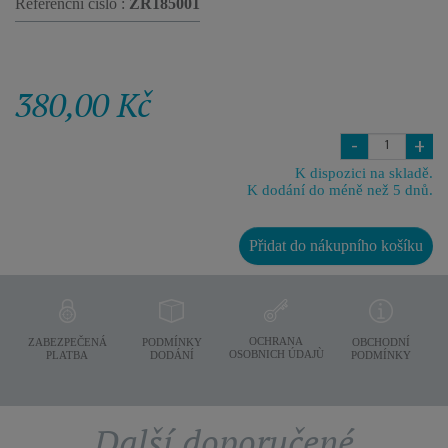
Referenční číslo :
ZR185001
380,00 Kč
-
+
K dispozici na skladě.
K dodání do méně než 5 dnů.
Přidat do nákupního košíku
OCHRANA
ZABEZPEČENÁ
PODMÍNKY
OBCHODNÍ
OSOBNICH ÚDAJÙ
PLATBA
DODÁNÍ
PODMÍNKY
Další doporučené