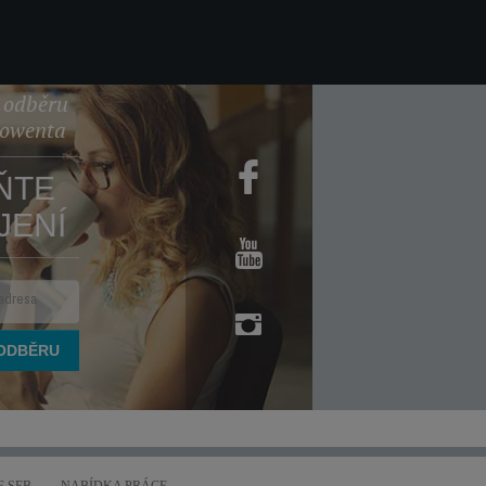
k odběru
Rowenta
ŇTE
JENÍ