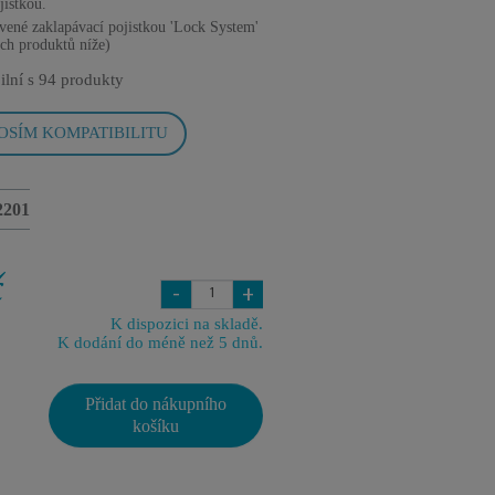
jistkou.
vené zaklapávací pojistkou 'Lock System'
ch produktů níže)
ilní s
94 produkty
OSÍM KOMPATIBILITU
2201
č
-
+
K dispozici na skladě.
K dodání do méně než 5 dnů.
Přidat do nákupního
košíku