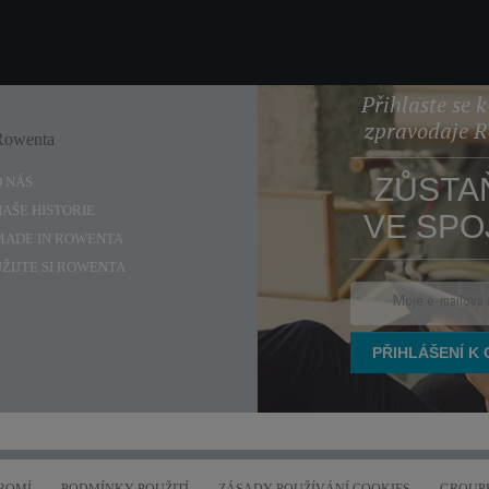
Přihlaste se 
zpravodaje 
Rowenta
Enjoy
ZŮSTA
O NÁS
NAŠE HISTORIE
VE SPO
MADE IN ROWENTA
UŽIJTE SI ROWENTA