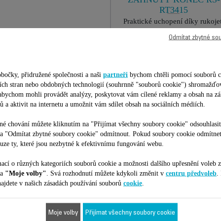
RT3415
Praktické uchopení díky rukojet
K dispozici na skladě.
Odmítat zbytné so
248,00 Kč
Přidat do nákupního košíku
bočky, přidružené společnosti a naši
partneři
bychom chtěli pomocí souborů c
etích stran nebo obdobných technologií (souhrnně "souborů cookie") shromažďo
 abychom mohli provádět analýzy, poskytovat vám cílené reklamy a obsah na zá
ů a aktivit na internetu a umožnit vám sdílet obsah na sociálních médiích.
é chování můžete kliknutím na "Přijímat všechny soubory cookie" odsouhlasit
na "Odmítat zbytné soubory cookie" odmítnout. Pokud soubory cookie odmítne
uze ty, které jsou nezbytné k efektivnímu fungování webu.
Je vhodné pro 94 produktů
ací o různých kategoriích souborů cookie a možnosti dalšího upřesnění voleb z
na
"Moje volby"
. Svá rozhodnutí můžete kdykoli změnit v
centru předvoleb
.
ajdete v našich zásadách používání souborů
cookie
.
ilní s vaším zařízením/produktem. Zadejte prosím kód vašeho produktu (
Moje volby
Přijímat všechny soubory cookie