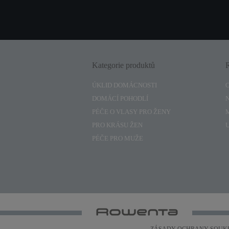
Kategorie produktů
ÚKLID DOMÁCNOSTI
DOMÁCÍ POHODLÍ
PÉČE O VLASY PRO ŽENY
PRO KRÁSU ŽEN
PÉČE PRO MUŽE