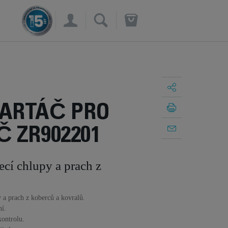
×
ARTÁČ PRO
 ZR902201
ecí chlupy a prach z
y a prach z koberců a kovralů.
ní.
kontrolu.