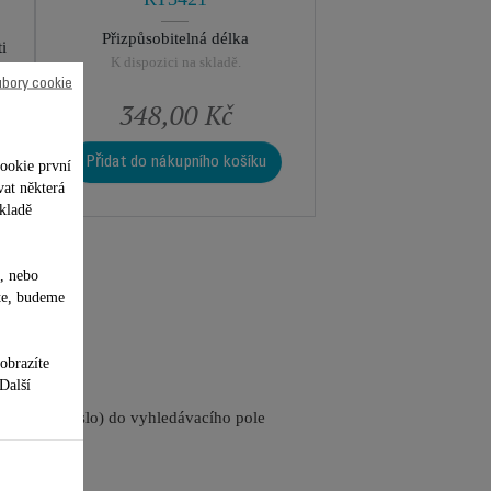
Přizpůsobitelná délka
i
K dispozici na skladě.
ubory cookie
348,00 Kč
Přidat do nákupního košíku
ookie první
vat některá
kladě
, nebo
te, budeme
obrazíte
 Další
referenční číslo) do vyhledávacího pole