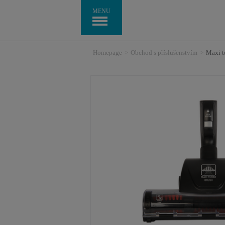
MENU
Homepage
>
Obchod s příslušenstvím
>
Maxi t