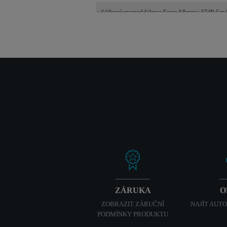
Sáčkový vysavač Silence Force Allergy+ 57dB Ca
ZÁRUKA
O
ZOBRAZIT ZÁRUČNÍ
NAJÍT AUT
PODMÍNKY PRODUKTU