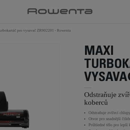
urbokartáč pro vysavač ZR902201 - Rowenta
MAXI
TURBOK
VYSAVAČ
Odstraňuje zvíř
koberců
Odstraňuje zvířecí chlup
Otvor pro snadnější čiště
Průhledné tělo pro lepší 