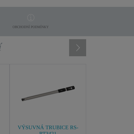
OBCHODNÍ PODMÍNKY
í
VÝSUVNÁ TRUBICE RS-
RT3421