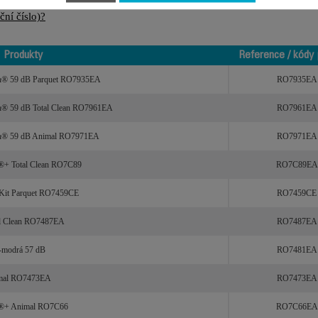
ní číslo)?
Produkty
Reference / kódy 
Produkty
Reference / kódy 
ech® 59 dB Parquet RO7935EA
RO7935EA
ech® 59 dB Total Clean RO7961EA
RO7961EA
tech® 59 dB Animal RO7971EA
RO7971EA
h®+ Total Clean RO7C89
RO7C89EA
r Kit Parquet RO7459CE
RO7459CE
tal Clean RO7487EA
RO7487EA
modrá 57 dB
RO7481EA
nimal RO7473EA
RO7473EA
ch®+ Animal RO7C66
RO7C66EA