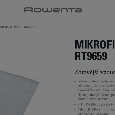
iltr RS-RT9659 - Rowenta
MIKROFI
RT9659
Zdravější vzdu
Vzduch, který dýcháme, o
alergenní: larvy a výměty 
rezidőa (chlupy, kůže, sl
Ty nejjemnější částice pr
mohou vyvolat zánět.
(H)EPA filtry zadrží i ty 
Díky (H)EPA filtru je vz
než vzduch nasávaný.