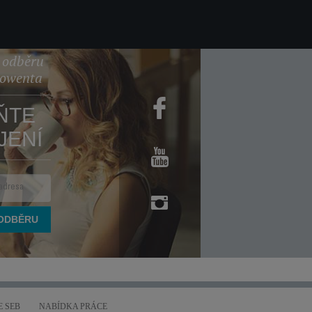
k odběru
Rowenta
ŇTE
JENÍ
 SEB
NABÍDKA PRÁCE