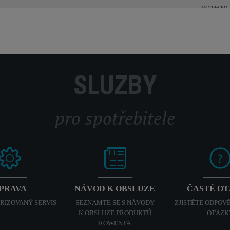
RO346301
SLUŽBY
pro spotřebitele
PRAVA
NÁVOD K OBSLUZE
ČASTÉ O
ORIZOVANÝ SERVIS
SEZNAMTE SE S NÁVODY
ZJISTĚTE ODPOVĚ
K OBSLUZE PRODUKTŮ
OTÁZK
ROWENTA