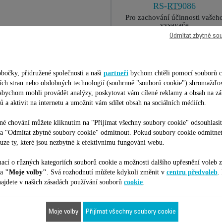
RS-RT9086
Pro zachování účinnosti vašeh
vysavače
K dispozici na skladě.
Odmítat zbytné so
273,00 Kč
Přidat do nákupního košíku
bočky, přidružené společnosti a naši
partneři
bychom chtěli pomocí souborů c
etích stran nebo obdobných technologií (souhrnně "souborů cookie") shromažďo
 abychom mohli provádět analýzy, poskytovat vám cílené reklamy a obsah na zá
ů a aktivit na internetu a umožnit vám sdílet obsah na sociálních médiích.
é chování můžete kliknutím na "Přijímat všechny soubory cookie" odsouhlasit
na "Odmítat zbytné soubory cookie" odmítnout. Pokud soubory cookie odmítne
uze ty, které jsou nezbytné k efektivnímu fungování webu.
Je vhodné pro 39 produktů
ací o různých kategoriích souborů cookie a možnosti dalšího upřesnění voleb z
na
"Moje volby"
. Svá rozhodnutí můžete kdykoli změnit v
centru předvoleb
.
ajdete v našich zásadách používání souborů
cookie
.
ilní s vaším zařízením/produktem. Zadejte prosím kód vašeho produktu (
Moje volby
Přijímat všechny soubory cookie