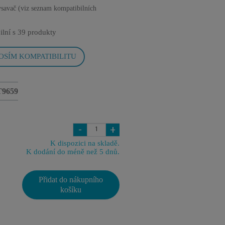
savač (viz seznam kompatibilních
ilní s
39 produkty
OSÍM KOMPATIBILITU
T9659
-
+
K dispozici na skladě.
K dodání do méně než 5 dnů.
Přidat do nákupního
košíku