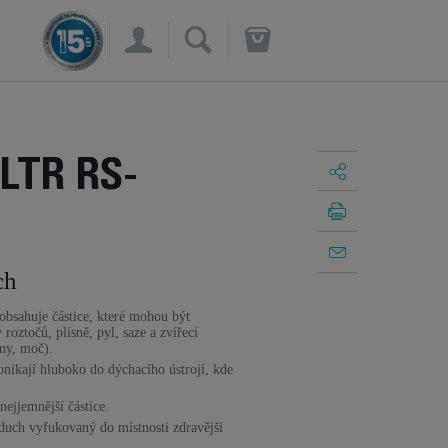
×
LTR RS-
ch
bsahuje částice, které mohou být
roztočů, plísně, pyl, saze a zvířecí
iny, moč).
onikají hluboko do dýchacího ústrojí, kde
nejjemnější částice.
duch vyfukovaný do místnosti zdravější