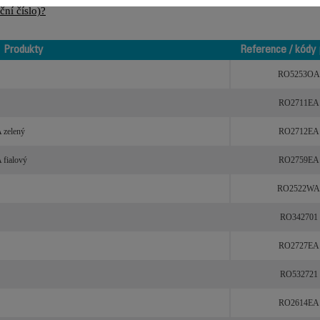
ní číslo)?
Produkty
Reference / kódy 
Produkty
Reference / kódy 
RO5253OA
RO2711EA
zelený
RO2712EA
ialový
RO2759EA
RO2522WA
RO342701
RO2727EA
RO532721
RO2614EA