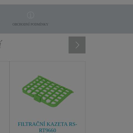
OBCHODNÍ PODMÍNKY
í
FILTRAČNÍ KAZETA RS-
RT9660