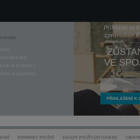
Přihlaste se 
zpravodaje 
Rowenta
Enjoy
ZŮSTA
O NÁS
NAŠE HISTORIE
VE SPO
MADE IN ROWENTA
UŽIJTE SI ROWENTA
ROMÍ
PODMÍNKY POUŽITÍ
ZÁSADY POUŽÍVÁNÍ COOKIES
GROUPE