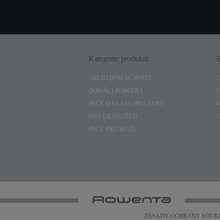
Kategorie produktů
ÚKLID DOMÁCNOSTI
DOMÁCÍ POHODLÍ
PÉČE O VLASY PRO ŽENY
PRO KRÁSU ŽEN
PÉČE PRO MUŽE
ZÁSADY OCHRANY SOUK