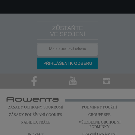
ZŮSTAŇTE
VE SPOJENÍ
ZÁSADY OCHRANY SOUKROMÍ
PODMÍNKY POUŽITÍ
ZÁSADY POUŽÍVÁNÍ COOKIES
GROUPE SEB
NABÍDKA PRÁCE
VŠEOBECNÉ OBCHODNÍ
PODMÍNKY
INOVACE
PRÁVNÍ OZNÁMENÍ