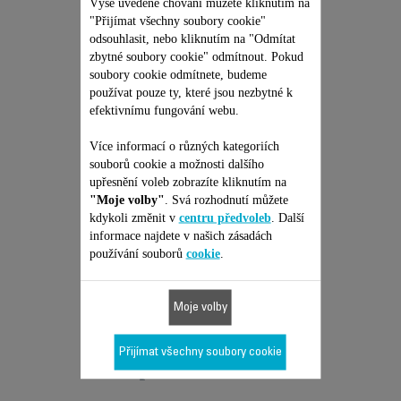
Výše uvedené chování můžete kliknutím na
JEDNORÁZOVÁ PEVNÁ
"Přijímat všechny soubory cookie"
CENA OPRAVY -
odsouhlasit, nebo kliknutím na "Odmítat
SÁČKOVÝ A
zbytné soubory cookie" odmítnout. Pokud
BEZSÁČKOVÝ
Žádná cenová nabídka, žádné
soubory cookie odmítnete, budeme
překvapení & Prodloužení
VYSAVAČ ROWENTA
používat pouze ty, které jsou nezbytné k
záruky na 6 měsíců!
efektivnímu fungování webu.
1 199,00 Kč
Více informací o různých kategoriích
souborů cookie a možnosti dalšího
Přidat do nákupního košíku
upřesnění voleb zobrazíte kliknutím na
"Moje volby"
. Svá rozhodnutí můžete
kdykoli změnit v
centru předvoleb
. Další
informace najdete v našich zásadách
používání souborů
cookie
.
Je vhodné pro 4
Moje volby
produktů
Přijímat všechny soubory cookie