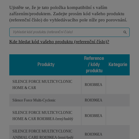
Ujistěte se, že je tato položka kompatibilní s vaším
zařízením/produktem. Zadejte prosím kód vašeho produktu
(referenční číslo) do vyhledávacího pole níže pro porovnání.
Kde hledat kód vašeho produktu (referenční číslo)?
Reference
Produkty
/ kódy
Kategorie
produktu
Produkty
Reference
Kategorie
SILENCE FORCE MULTICYCLONIC
/ kódy
RO8388EA
HOME & CAR
produktu
Silence Force Multi-Cyclonic
RO8396EA
SILENCE FORCE MULTICYCLONIC
RO8388EA
HOME & CAR RO8388EA černý/hnědý
SILENCE FORCE MULTICYCLONIC
RO8396EA
ANIMAL CARE RO8396EA černý/šedý