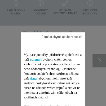
OCHRANA
ZABEZPEČENÁ
PODMÍNKY
OBCHODNÍ
OSOBNICH ÚDAJÙ
PLATBA
DODÁNÍ
PODMÍNKY
Další doporučené
Odmítat zbytné soubory cookie
příslušenství
My, naše pobočky, přidružené společnosti a
naši
partneři
bychom chtěli pomocí
souborů cookie první strany i třetích stran
nebo obdobných technologií (souhrnně
"souborů cookie") shromažďovat některá
vaše
data
, abychom mohli provádět
analýzy, poskytovat vám cílené reklamy a
obsah na základě vašich zájmů a aktivit na
internetu a umožnit vám sdílet obsah na
sociálních médiích.