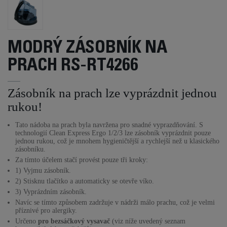
MODRÝ ZÁSOBNÍK NA
PRACH RS-RT4266
Zásobník na prach lze vyprázdnit jednou
rukou!
Tato nádoba na prach byla navržena pro snadné vyprazdňování. S
technologií Clean Express Ergo 1/2/3 lze zásobník vyprázdnit pouze
jednou rukou, což je mnohem hygieničtější a rychlejší než u klasického
zásobníku.
Za tímto účelem stačí provést pouze tři kroky:
1) Vyjmu zásobník.
2) Stisknu tlačítko a automaticky se otevře víko.
3) Vyprázdním zásobník.
Navíc se tímto způsobem zadržuje v nádrži málo prachu, což je velmi
příznivé pro alergiky.
Určeno
pro bezsáčkový vysavač
(viz níže uvedený seznam