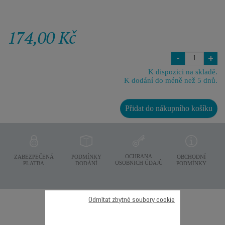
174,00 Kč
-
+
K dispozici na skladě.
K dodání do méně než 5 dnů.
Přidat do nákupního košíku
OCHRANA
ZABEZPEČENÁ
PODMÍNKY
OBCHODNÍ
OSOBNICH ÚDAJÙ
PLATBA
DODÁNÍ
PODMÍNKY
Další doporučené
Odmítat zbytné soubory cookie