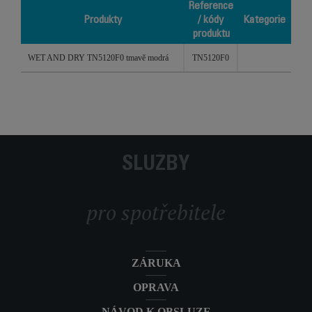
Reference
Produkty
/ kódy
Kategorie
produktu
Produkty
Reference
Kategorie
WET AND DRY TN5120F0 tmavě modrá
TN5120F0
/ kódy
produktu
SLUŽBY
pro spotřebitele
ZÁRUKA
OPRAVA
NÁVOD K OBSLUZE