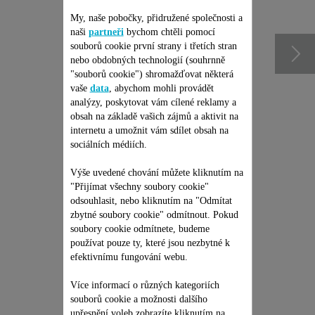
příslušenství
My, naše pobočky, přidružené společnosti a
naši
partneři
bychom chtěli pomocí
souborů cookie první strany i třetích stran
nebo obdobných technologií (souhrnně
"souborů cookie") shromažďovat některá
vaše
data
, abychom mohli provádět
analýzy, poskytovat vám cílené reklamy a
obsah na základě vašich zájmů a aktivit na
internetu a umožnit vám sdílet obsah na
sociálních médiích.
Výše uvedené chování můžete kliknutím na
"Přijímat všechny soubory cookie"
NŮŽ 42 MM CS-00135745
odsouhlasit, nebo kliknutím na "Odmítat
zbytné soubory cookie" odmítnout. Pokud
Dlouhodobá účinnost zastřižení
soubory cookie odmítnete, budeme
K dispozici na skladě.
používat pouze ty, které jsou nezbytné k
efektivnímu fungování webu.
273,00 Kč
Více informací o různých kategoriích
souborů cookie a možnosti dalšího
upřesnění voleb zobrazíte kliknutím na