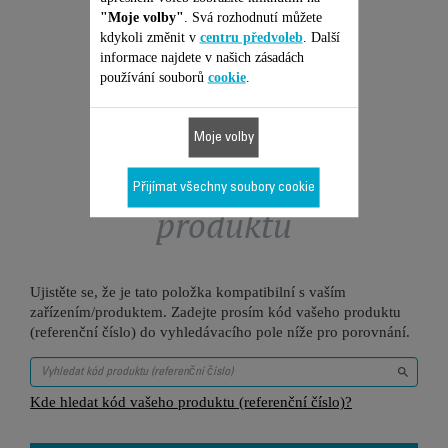
Přidat do nákupního košíku
"Moje volby"
. Svá rozhodnutí můžete
kdykoli změnit v
centru předvoleb
. Další
informace najdete v našich zásadách
používání souborů
cookie
.
Moje volby
Je vhodné pro 1
Přijímat všechny soubory cookie
produktů
Ujistěte se, že je tato položka kompatibilní s vaším
zařízením/produktem. Zadejte prosím kód vašeho produktu
(referenční číslo) do vyhledávacího pole níže pro porovnání.
Kde hledat kód vašeho produktu (referenční číslo)?