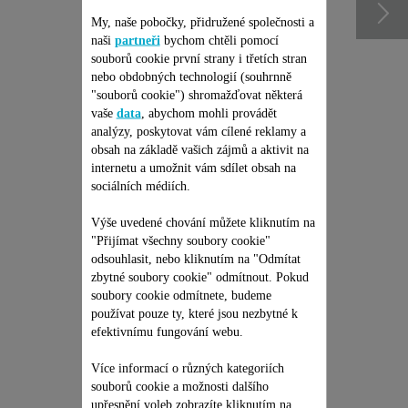
My, naše pobočky, přidružené společnosti a
naši
partneři
bychom chtěli pomocí
souborů cookie první strany i třetích stran
nebo obdobných technologií (souhrnně
"souborů cookie") shromažďovat některá
vaše
data
, abychom mohli provádět
analýzy, poskytovat vám cílené reklamy a
obsah na základě vašich zájmů a aktivit na
internetu a umožnit vám sdílet obsah na
sociálních médiích.
JEDNORÁZOVÁ
PEVNÁ CENA OPRAVY
Výše uvedené chování můžete kliknutím na
- SÁČKOVÝ A
"Přijímat všechny soubory cookie"
BEZSÁČKOVÝ
odsouhlasit, nebo kliknutím na "Odmítat
Žádná cenová nabídka, žádné
překvapení & Prodloužení
zbytné soubory cookie" odmítnout. Pokud
VYSAVAČ ROWENTA
záruky na 6 měsíců!
soubory cookie odmítnete, budeme
1 199,00 Kč
používat pouze ty, které jsou nezbytné k
efektivnímu fungování webu.
Přidat do nákupního košíku
Více informací o různých kategoriích
souborů cookie a možnosti dalšího
upřesnění voleb zobrazíte kliknutím na