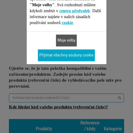
"Moje volby"
. Svá rozhodnutí můžete
kdykoli změnit v
centru předvoleb
. Další
informace najdete v našich zásadách
používání souborů
cookie
.
Je vhodné pro 2
Moje volby
produktů
Přijímat všechny soubory cookie
Ujistěte se, že je tato položka kompatibilní s vaším
zařízením/produktem. Zadejte prosím kód vašeho
produktu (referenční číslo) do vyhledávacího pole níže pro
porovnání.
Kde hledat kód vašeho produktu (referenční číslo)?
Reference
Produkty
/ kódy
Kategorie