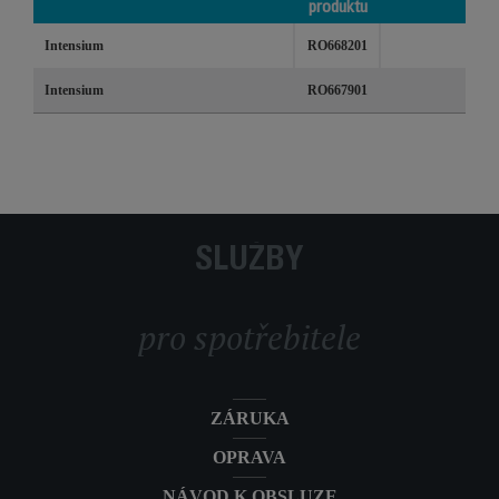
produktu
Produkty
Reference
Kategorie
Intensium
RO668201
/ kódy
produktu
Intensium
RO667901
SLUŽBY
pro spotřebitele
ZÁRUKA
OPRAVA
NÁVOD K OBSLUZE