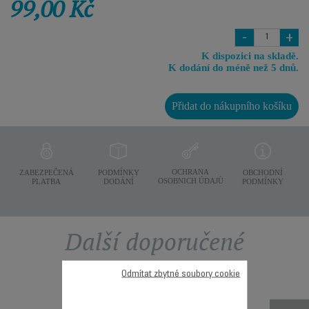
99,00 Kč
-
+
K dispozici na skladě.
K dodání do méně než 5 dnů.
Přidat do nákupního košíku
OCHRANA
ZABEZPEČENÁ
PODMÍNKY
OBCHODNÍ
OSOBNICH ÚDAJÙ
PLATBA
DODÁNÍ
PODMÍNKY
Další doporučené
příslušenství
Odmítat zbytné soubory cookie