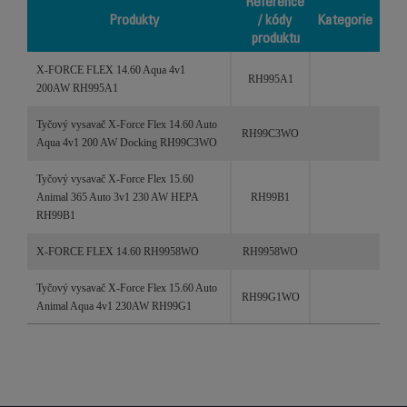
Reference
Produkty
/ kódy
Kategorie
produktu
Produkty
Reference /
Kategorie
X-FORCE FLEX 14.60 Aqua 4v1
kódy
RH995A1
200AW RH995A1
produktu
Tyčový vysavač X-Force Flex 14.60 Auto
RH99C3WO
Aqua 4v1 200 AW Docking RH99C3WO
Tyčový vysavač X-Force Flex 15.60
Animal 365 Auto 3v1 230 AW HEPA
RH99B1
RH99B1
X-FORCE FLEX 14.60 RH9958WO
RH9958WO
Tyčový vysavač X-Force Flex 15.60 Auto
RH99G1WO
Animal Aqua 4v1 230AW RH99G1
X-FORCE FLEX 14.60 Aqua 4v1 200AW
RH9990WO
RH9990
X-Force Flex 14.60 Animal Aqua Auto
RH995A2CE