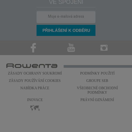
VE SPOJENÍ
ZÁSADY OCHRANY SOUKROMÍ
PODMÍNKY POUŽITÍ
ZÁSADY POUŽÍVÁNÍ COOKIES
GROUPE SEB
NABÍDKA PRÁCE
VŠEOBECNÉ OBCHODNÍ
PODMÍNKY
INOVACE
PRÁVNÍ OZNÁMENÍ