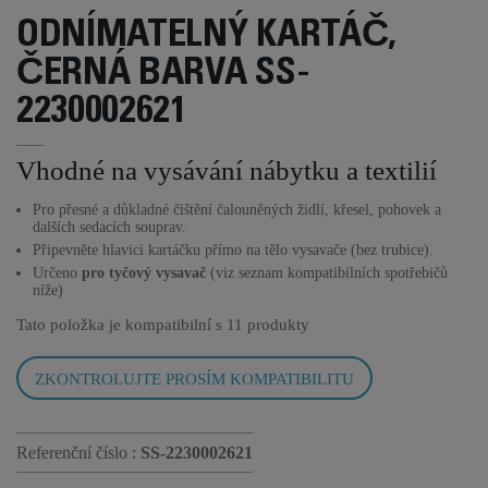
ODNÍMATELNÝ KARTÁČ,
ČERNÁ BARVA SS-
2230002621
Vhodné na vysávání nábytku a textilií
Pro přesné a důkladné čištění čalouněných židlí, křesel, pohovek a
dalších sedacích souprav.
Připevněte hlavici kartáčku přímo na tělo vysavače (bez trubice).
Určeno
pro tyčový vysavač
(viz seznam kompatibilních spotřebičů
níže)
Tato položka je kompatibilní s
11 produkty
ZKONTROLUJTE PROSÍM KOMPATIBILITU
Referenční číslo :
SS-2230002621