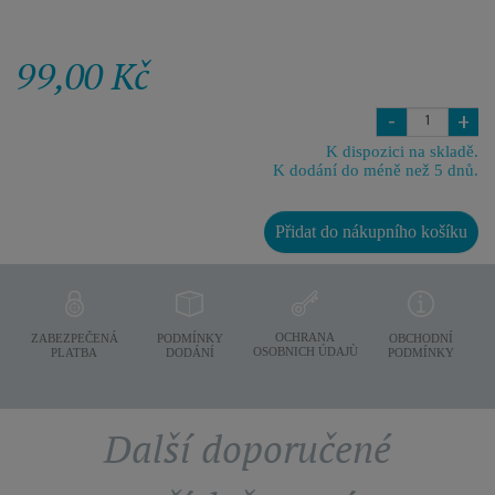
99,00 Kč
-
+
K dispozici na skladě.
K dodání do méně než 5 dnů.
Přidat do nákupního košíku
OCHRANA
ZABEZPEČENÁ
PODMÍNKY
OBCHODNÍ
OSOBNICH ÚDAJÙ
PLATBA
DODÁNÍ
PODMÍNKY
Další doporučené