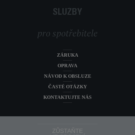
4v1 200 AW RH995A2CE
SLUŽBY
Tyčový vysavač X-Force Flex 15.60
RH99A1
Animal Aqua Auto 4v1 230 AW RH99A1
pro spotřebitele
Tyčový vysavač X-Force Flex 15.60
Animal Auto 3v1 230 AW HEPA
RH99F1WO
RH99F1WO
ZÁRUKA
Tyčový vysavač X-Force Flex 14.60
RH9958WA
Animal 3v1 200AW RH9958WA
OPRAVA
NÁVOD K OBSLUZE
ČASTÉ OTÁZKY
KONTAKTUJTE NÁS
ZŮSTAŇTE