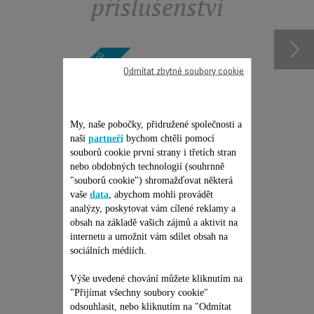
příslušenství
Odmítat zbytné soubory cookie
My, naše pobočky, přidružené společnosti a
naši
partneři
bychom chtěli pomocí
souborů cookie první strany i třetích stran
nebo obdobných technologií (souhrnně
"souborů cookie") shromažďovat některá
JEDNORÁZOVÁ PEVNÁ
vaše
data
, abychom mohli provádět
analýzy, poskytovat vám cílené reklamy a
CENA OPRAVY -
obsah na základě vašich zájmů a aktivit na
TYČOVÝ VYSAVAČ
internetu a umožnit vám sdílet obsah na
ROWENTA
Žádná cenová nabídka, žádné
sociálních médiích.
překvapení & Prodloužení
záruky na 6 měsíců!
Výše uvedené chování můžete kliknutím na
2 299,00 Kč
"Přijímat všechny soubory cookie"
odsouhlasit, nebo kliknutím na "Odmítat