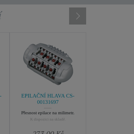
í
-
EPILAČNÍ HLAVA CS-
00131697
Přesnost epilace na milimetr.
K dispozici na skladě.
273,00 Kč