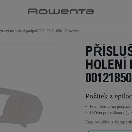
šenství na holení podpaží CS-00121850 - Rowenta
PŘÍSLU
HOLENÍ 
00121850
Požitek z epil
Příslušenství na podpaží:
Určeno pro epilátory (vi
Tato položka je kompatib