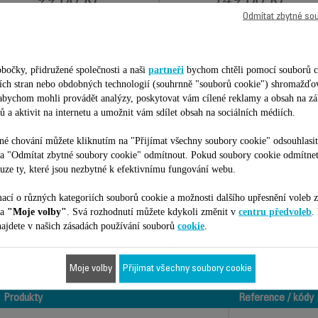
Odmítat zbytné so
Přidat do nákupního košíku
Přidat do nákupního košíku
bočky, přidružené společnosti a naši
partneři
bychom chtěli pomocí souborů c
etích stran nebo obdobných technologií (souhrnně "souborů cookie") shromažďo
 abychom mohli provádět analýzy, poskytovat vám cílené reklamy a obsah na zá
ů a aktivit na internetu a umožnit vám sdílet obsah na sociálních médiích.
Je vhodné pro 10 produktů
é chování můžete kliknutím na "Přijímat všechny soubory cookie" odsouhlasit
na "Odmítat zbytné soubory cookie" odmítnout. Pokud soubory cookie odmítne
uze ty, které jsou nezbytné k efektivnímu fungování webu.
ilní s vaším zařízením/produktem. Zadejte prosím kód vašeho produktu (
ací o různých kategoriích souborů cookie a možnosti dalšího upřesnění voleb z
na
"Moje volby"
. Svá rozhodnutí můžete kdykoli změnit v
centru předvoleb
.
ajdete v našich zásadách používání souborů
cookie
.
ní číslo)?
Moje volby
Přijímat všechny soubory cookie
Produkty
Reference / kódy 
Produkty
Reference / kódy 