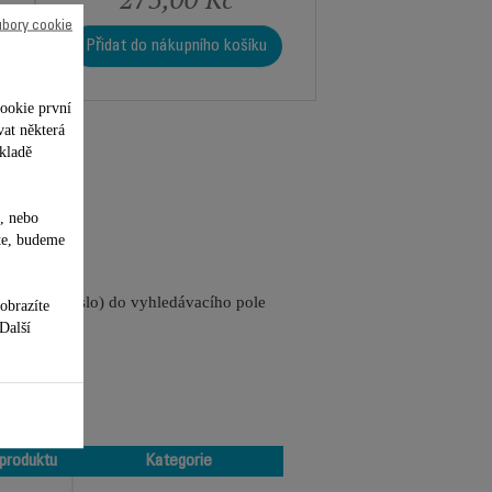
ubory cookie
Přidat do nákupního košíku
ookie první
vat některá
kladě
, nebo
te, budeme
referenční číslo) do vyhledávacího pole
obrazíte
 Další
produktu
Kategorie
produktu
Kategorie