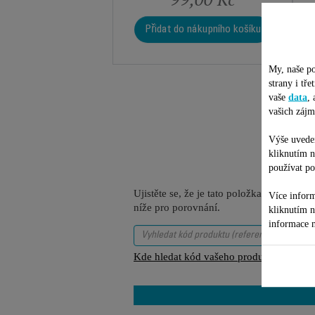
Přidat do nákupního košíku
My, naše po
strany i tř
vaše
data
,
vašich zájm
Výše uveden
kliknutím 
používat po
Ujistěte se, že je tato položka kompatib
Více inform
níže pro porovnání.
kliknutím 
informace n
Kde hledat kód vašeho produktu (referenč