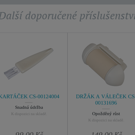
Další doporučené příslušenstv
KARTÁČEK CS-00124004
DRŽÁK A VÁLEČEK CS
00131696
Snadná údržba
Opožděný růst
K dispozici na skladě.
K dispozici na skladě.
99,00 Kč
149,00 Kč