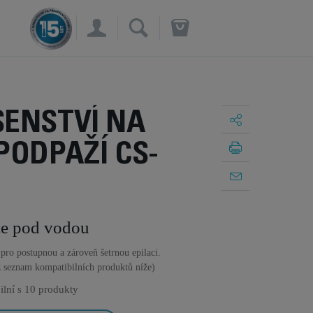
×
ŠENSTVÍ NA
PODPAŽÍ CS-
ace pod vodou
 pro postupnou a zároveň šetrnou epilaci.
z seznam kompatibilních produktů níže)
ilní s
10 produkty