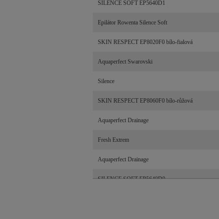
SILENCE SOFT EP5640D1
Epilátor Rowenta Silence Soft
SKIN RESPECT EP8020F0 bílo-fialová
Aquaperfect Swarovski
Silence
SKIN RESPECT EP8060F0 bílo-růžová
Aquaperfect Drainage
Fresh Extrem
Aquaperfect Drainage
SILENCE SOFT EP5640D0