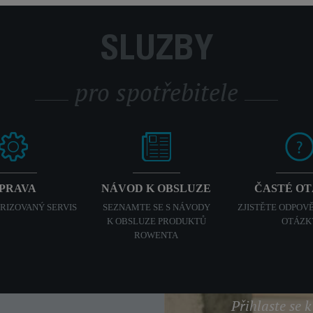
SLUŽBY
pro spotřebitele
PRAVA
NÁVOD K OBSLUZE
ČASTÉ O
ORIZOVANÝ SERVIS
SEZNAMTE SE S NÁVODY
ZJISTĚTE ODPOVĚ
K OBSLUZE PRODUKTŮ
OTÁZK
ROWENTA
Přihlaste se 