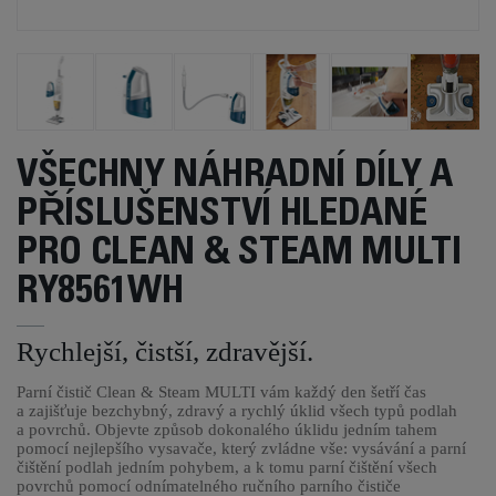
VŠECHNY NÁHRADNÍ DÍLY A
PŘÍSLUŠENSTVÍ HLEDANÉ
PRO CLEAN & STEAM MULTI
RY8561WH
Rychlejší, čistší, zdravější.
Parní čistič Clean & Steam MULTI vám každý den šetří čas
a zajišťuje bezchybný, zdravý a rychlý úklid všech typů podlah
a povrchů. Objevte způsob dokonalého úklidu jedním tahem
pomocí nejlepšího vysavače, který zvládne vše: vysávání a parní
čištění podlah jedním pohybem, a k tomu parní čištění všech
povrchů pomocí odnímatelného ručního parního čističe