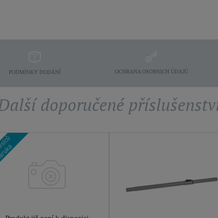
OCHRANA OSOBNICH ÚDAJÙ
PODMÍNKY DODÁNÍ
Další doporučené příslušenstv