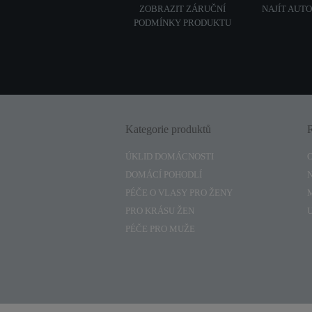
ZOBRAZIT ZÁRUČNÍ
NAJÍT AUT
PODMÍNKY PRODUKTU
Kategorie produktů
ÚKLID DOMÁCNOSTI
DOMÁCÍ POHODLÍ
PÉČE O VLASY PRO ŽENY
PRO KRÁSU ŽEN
PÉČE PRO MUŽE