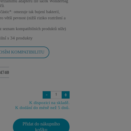
erzálnímu adaptéru lze sáček Wonderbag
čů.
 částic*: omezuje tak bujení bakterií,
o větší pevnost (nižší riziko roztržení a
iz seznam kompatibilních produktů níže)
ilní s
34 produkty
OSÍM KOMPATIBILITU
4740
-
+
K dispozici na skladě.
K dodání do méně než 5 dnů.
Přidat do nákupního
košíku