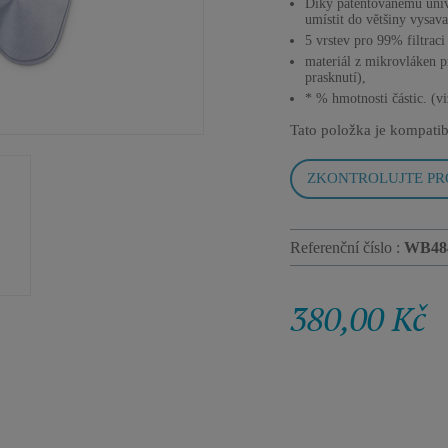
Díky patentovanému univ
umístit do většiny vysava
5 vrstev pro 99% filtraci
materiál z mikrovláken pr
prasknutí),
* % hmotnosti částic. (v
Tato položka je kompatib
ZKONTROLUJTE PR
Referenční číslo :
WB48
380,00 Kč