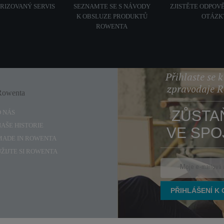
ORIZOVANÝ SERVIS
SEZNAMTE SE S NÁVODY
ZJISTĚTE ODPOVĚ
K OBSLUZE PRODUKTŮ
OTÁZK
ROWENTA
Přihlaste se 
zpravodaje 
Rowenta
Enjoy
ZŮSTA
O NÁS
NAŠE HISTORIE
VE SPO
MADE IN ROWENTA
UŽIJTE SI ROWENTA