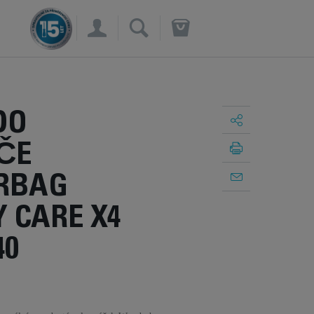
×
DO
ČE
RBAG
 CARE X4
40