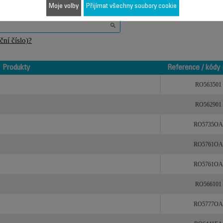
Moje volby
Přijímat všechny soubory cookie
ní číslo)?
Produkty
Reference / kódy 
Produkty
Reference / kódy 
RO563501
RO562901
RO5735OA
RO5761OA
RO5761OA
RO566101
RO5777OA