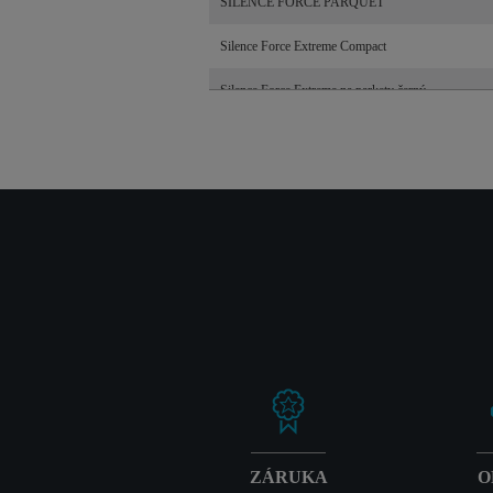
SILENCE FORCE PARQUET
Silence Force Extreme Compact
Silence Force Extreme na parkety černý
ZÁRUKA
O