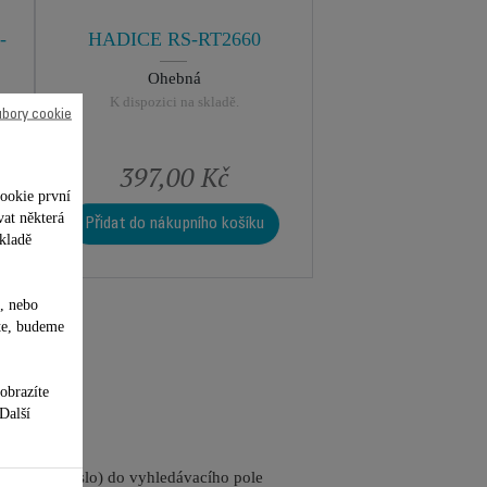
-
HADICE RS-RT2660
Ohebná
K dispozici na skladě.
ubory cookie
397,00 Kč
ookie první
vat některá
Přidat do nákupního košíku
kladě
, nebo
te, budeme
obrazíte
 Další
referenční číslo) do vyhledávacího pole