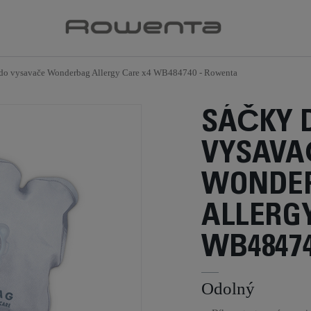
do vysavače Wonderbag Allergy Care x4 WB484740 - Rowenta
SÁČKY 
VYSAVA
WONDE
ALLERGY
WB4847
Odolný