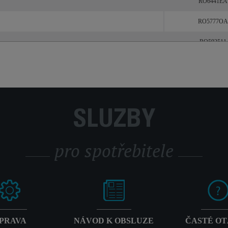
RO6441EA
RO5777OA
RO592511
SLUŽBY
pro spotřebitele
PRAVA
NÁVOD K OBSLUZE
ČASTÉ O