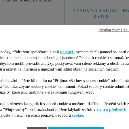
Produkt již není k dispozici
VÝSUVNÁ TRUBICE RS
RS8185
Lze ji přizpůsobit vaší výšce
Odmítat zbytné so
K dispozici na skladě.
273,00 Kč
bočky, přidružené společnosti a naši
partneři
bychom chtěli pomocí souborů c
etích stran nebo obdobných technologií (souhrnně "souborů cookie") shromažďo
Přidat do nákupního košíku
 abychom mohli provádět analýzy, poskytovat vám cílené reklamy a obsah na zá
ů a aktivit na internetu a umožnit vám sdílet obsah na sociálních médiích.
é chování můžete kliknutím na "Přijímat všechny soubory cookie" odsouhlasit
na "Odmítat zbytné soubory cookie" odmítnout. Pokud soubory cookie odmítne
uze ty, které jsou nezbytné k efektivnímu fungování webu.
Je vhodné pro 34 produktů
ací o různých kategoriích souborů cookie a možnosti dalšího upřesnění voleb z
na
"Moje volby"
. Svá rozhodnutí můžete kdykoli změnit v
centru předvoleb
.
ajdete v našich zásadách používání souborů
cookie
.
ilní s vaším zařízením/produktem. Zadejte prosím kód vašeho produktu (