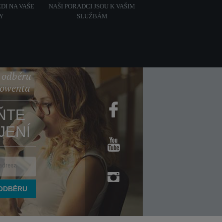
DI NA VAŠE
NAŠI PORADCI JSOU K VAŠIM
Y
SLUŽBÁM
k odběru
Rowenta
ŇTE
JENÍ