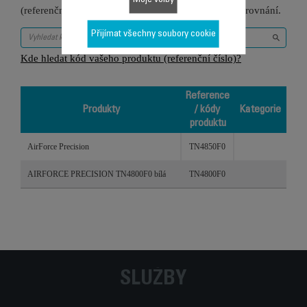
(referenční číslo) do vyhledávacího pole níže pro porovnání.
Přijímat všechny soubory cookie
Kde hledat kód vašeho produktu (referenční číslo)?
Reference
Produkty
/ kódy
Kategorie
produktu
Produkty
Reference
Kategorie
AirForce Precision
TN4850F0
/ kódy
produktu
AIRFORCE PRECISION TN4800F0 bílá
TN4800F0
SLUŽBY