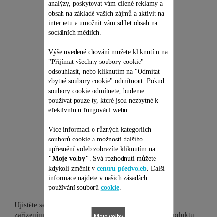
Inovační
analýzy, poskytovat vám cílené reklamy a
K dispozici na skladě.
obsah na základě vašich zájmů a aktivit na
internetu a umožnit vám sdílet obsah na
sociálních médiích.
273,00 Kč
Výše uvedené chování můžete kliknutím na
"Přijímat všechny soubory cookie"
Přidat do nákupního košíku
odsouhlasit, nebo kliknutím na "Odmítat
zbytné soubory cookie" odmítnout. Pokud
soubory cookie odmítnete, budeme
používat pouze ty, které jsou nezbytné k
efektivnímu fungování webu.
Více informací o různých kategoriích
souborů cookie a možnosti dalšího
Je vhodné pro 2
upřesnění voleb zobrazíte kliknutím na
"Moje volby"
. Svá rozhodnutí můžete
produktů
kdykoli změnit v
centru předvoleb
. Další
informace najdete v našich zásadách
používání souborů
cookie
.
Ujistěte se, že je tato položka kompatibilní s vaším
zařízením/produktem. Zadejte prosím kód vašeho produktu
Moje volby