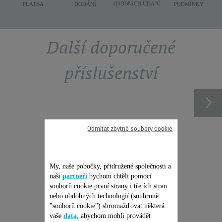
OSOBNICH ÚDAJÙ
PLATBA
DODÁNÍ
PODMÍNKY
Další doporučené
příslušenství
Odmítat zbytné soubory cookie
My, naše pobočky, přidružené společnosti a
naši
partneři
bychom chtěli pomocí
souborů cookie první strany i třetích stran
nebo obdobných technologií (souhrnně
NŮŽ CS-00134267
"souborů cookie") shromažďovat některá
vaše
data
, abychom mohli provádět