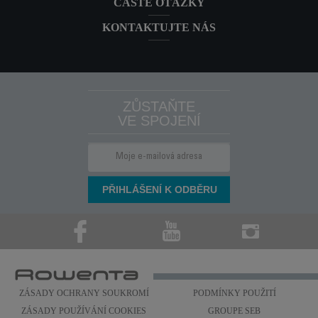
ČASTÉ OTÁZKY
KONTAKTUJTE NÁS
ZŮSTAŇTE
VE SPOJENÍ
ZÁSADY OCHRANY SOUKROMÍ
PODMÍNKY POUŽITÍ
ZÁSADY POUŽÍVÁNÍ COOKIES
GROUPE SEB