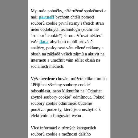
My, naše pobočky, přidružené společnosti a
naši
partneři
bychom chtěli pomocí
souborů cookie první strany i třetích stran
nebo obdobných technologií (souhrnně
"souborů cookie") shromažďovat některá
vaše
data
, abychom mohli provádět
analýzy, poskytovat vám cílené reklamy a
obsah na základě vašich zájmů a aktivit na
internetu a umožnit vám sdílet obsah na
HORKOVZDUŠNÝ
sociálních médiích.
KARTÁČ 50 MM SS-
1810002930
Výše uvedené chování můžete kliknutím na
Pro vysušené vlasy upravené
"Přijímat všechny soubory cookie"
jediným pohybem
odsouhlasit, nebo kliknutím na "Odmítat
K dispozici na skladě.
zbytné soubory cookie" odmítnout. Pokud
soubory cookie odmítnete, budeme
348,00 Kč
používat pouze ty, které jsou nezbytné k
efektivnímu fungování webu.
Přidat do nákupního košíku
Více informací o různých kategoriích
souborů cookie a možnosti dalšího