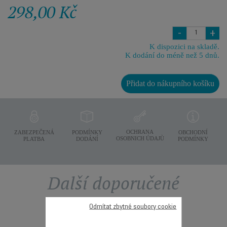
298,00 Kč
-
+
K dispozici na skladě.
K dodání do méně než 5 dnů.
Přidat do nákupního košíku
OCHRANA
ZABEZPEČENÁ
PODMÍNKY
OBCHODNÍ
OSOBNICH ÚDAJÙ
PLATBA
DODÁNÍ
PODMÍNKY
Další doporučené
příslušenství
Odmítat zbytné soubory cookie