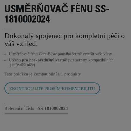
USMĚRŇOVAČ FÉNU SS-
1810002024
Dokonalý spojenec pro kompletní péči o
váš vzhled.
Usměrňovač fénu Care-Blow pomáhá šetrně vysušit vaše vlasy.
Určeno
pro horkovzdušný kartáč
(viz seznam kompatibilních
spotřebičů níže)
Tato položka je kompatibilní s
1 produkty
ZKONTROLUJTE PROSÍM KOMPATIBILITU
Referenční číslo :
SS-1810002024