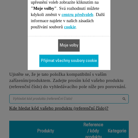
upřesnění voleb zobrazíte kliknutím na
"Moje volby"
. Svá rozhodnutí můžete
kdykoli změnit v
centru předvoleb
. Další
informace najdete v našich zásadách
používání souborů
cookie
.
Je vhodné pro 1
Moje volby
produktů
Přijímat všechny soubory cookie
Ujistěte se, že je tato položka kompatibilní s vaším
zařízením/produktem. Zadejte prosím kód vašeho produktu
(referenční číslo) do vyhledávacího pole níže pro porovnání.
Kde hledat kód vašeho produktu (referenční číslo)?
Reference
Produkty
/ kódy
Kategorie
produktu