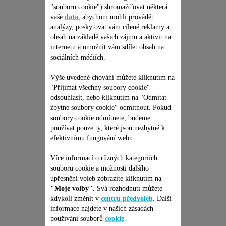
"souborů cookie") shromažďovat některá
SOUPRAVA 2
vaše
data
, abychom mohli provádět
KOVOVÝCH TRUBEK
analýzy, poskytovat vám cílené reklamy a
RS-RT9086
obsah na základě vašich zájmů a aktivit na
internetu a umožnit vám sdílet obsah na
Pro zachování účinnosti vašeho
vysavače
sociálních médiích.
K dispozici na skladě.
273,00 Kč
Výše uvedené chování můžete kliknutím na
"Přijímat všechny soubory cookie"
odsouhlasit, nebo kliknutím na "Odmítat
Přidat do nákupního košíku
zbytné soubory cookie" odmítnout. Pokud
soubory cookie odmítnete, budeme
používat pouze ty, které jsou nezbytné k
efektivnímu fungování webu.
Více informací o různých kategoriích
souborů cookie a možnosti dalšího
Je vhodné pro 1
upřesnění voleb zobrazíte kliknutím na
"Moje volby"
. Svá rozhodnutí můžete
kdykoli změnit v
centru předvoleb
. Další
produktů
informace najdete v našich zásadách
používání souborů
cookie
.