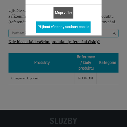
Ujistěte se, že je tato položka kompatibilní s vaším
Moje volby
zařízením/produktem. Zadejte prosím kód vašeho produktu
(referenční číslo) do vyhledávacího pole níže pro porovnání.
Přijímat všechny soubory cookie
Kde hledat kód vašeho produktu (referenční číslo)?
Reference
Produkty
/ kódy
Kategorie
produktu
Produkty
Reference
Kategorie
Compacteo Cyclonic
RO346301
/ kódy
produktu
SLUŽBY