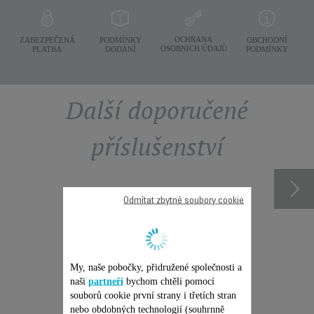
OCHRANA
ZABEZPEČENÁ
PODMÍNKY
OBCHODNÍ
OSOBNICH ÚDAJÙ
PLATBA
DODÁNÍ
PODMÍNKY
Další doporučené
příslušenství
Odmítat zbytné soubory cookie
My, naše pobočky, přidružené společnosti a
naši
partneři
bychom chtěli pomocí
souborů cookie první strany i třetích stran
nebo obdobných technologií (souhrnně