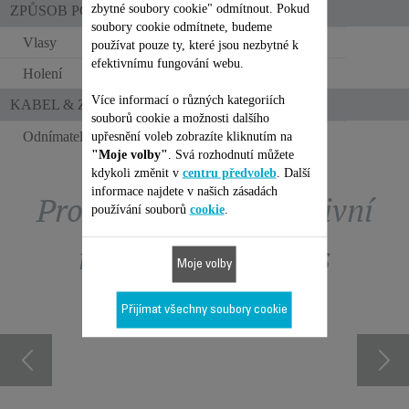
zbytné soubory cookie" odmítnout. Pokud
ZPŮSOB POUŽITÍ
soubory cookie odmítnete, budeme
Vlasy
používat pouze ty, které jsou nezbytné k
efektivnímu fungování webu.
Holení
Více informací o různých kategoriích
KABEL & ZÁSTRČKA
souborů cookie a možnosti dalšího
Odnímatelný kabel
upřesnění voleb zobrazíte kliknutím na
"Moje volby"
. Svá rozhodnutí můžete
kdykoli změnit v
centru předvoleb
. Další
informace najdete v našich zásadách
Prohlédněte si exkluzivní
používání souborů
cookie
.
nabídky obchodu s
Moje volby
příslušenstvím
Přijímat všechny soubory cookie