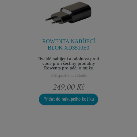
SS-
NAB
10
1
přístroje
Nezbytná
vaše
kladě.
ROWENTA NABÍJECÍ
K dis
BLOK XD3510E0
Rychlé nabíjení a odolnost proti
vodě pro všechny produkty
Rowenta pro péči o muže
K dispozici na skladě.
Kč
249,00 Kč
2
o košíku
Přidat do nákupního košíku
Přidat 