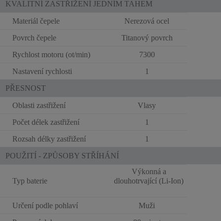
KVALITNÍ ZASTŘIŽENÍ JEDNÍM TAHEM
Materiál čepele
Nerezová ocel
Povrch čepele
Titanový povrch
Rychlost motoru (ot/min)
7300
Nastavení rychlosti
1
PŘESNOST
Oblasti zastřižení
Vlasy
Počet délek zastřižení
1
Rozsah délky zastřižení
1
POUŽITÍ - ZPŮSOBY STŘÍHÁNÍ
Výkonná a
Typ baterie
dlouhotrvající (Li-Ion)
Určení podle pohlaví
Muži