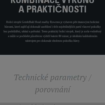
KOMBINACE VÝKONU
A PRAKTIČNOSTI
Holicí strojek GentleBald Head značky Rowenta je vybaven pěti titanovými holicími
hlavami, které zajišťují dokonalé zastřižení i těch nejobtížnějších partií vlasové pokožky
bez podráždění, tahání a pořezání. Tento praktický holicí strojek, který je zcela vodotěsný
a může se pochlubit působivou výdrží baterie 80 minut, je ideálním každodenním
nástrojem pro dokonale oholenou pokožku hlavy.
Technické parametry /
porovnání