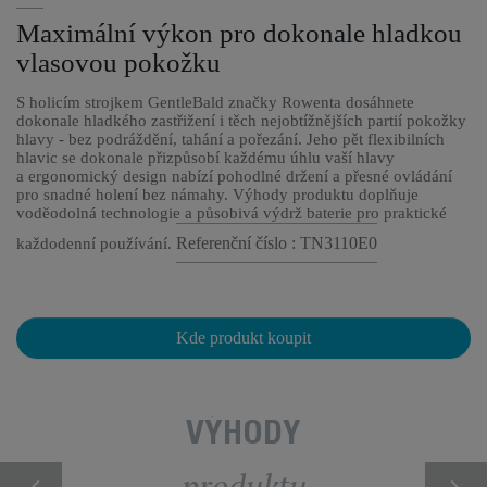
Maximální výkon pro dokonale hladkou
vlasovou pokožku
S holicím strojkem GentleBald značky Rowenta dosáhnete
dokonale hladkého zastřižení i těch nejobtížnějších partií pokožky
hlavy - bez podráždění, tahání a pořezání. Jeho pět flexibilních
hlavic se dokonale přizpůsobí každému úhlu vaší hlavy
a ergonomický design nabízí pohodlné držení a přesné ovládání
pro snadné holení bez námahy. Výhody produktu doplňuje
voděodolná technologie a působivá výdrž baterie pro praktické
Referenční číslo : TN3110E0
každodenní používání.
Kde produkt koupit
VÝHODY
produktu