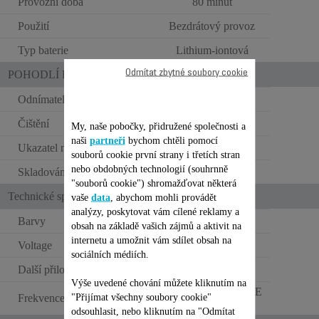
Provozní doba
80 minut
Použití
Bezdrátový provoz
Typ baterie
Lithium-iontová
Odmítat zbytné soubory cookie
POHODLÍ PŘI POUŽITÍ
Odnímatelná holicí hlava
Čištění
Plně omyvatelný
My, naše pobočky, přidružené společnosti a
naši
partneři
bychom chtěli pomocí
Ukazatel nabití
LED
souborů cookie první strany i třetích stran
nebo obdobných technologií (souhrnně
Skladování
Vanity
"souborů cookie") shromažďovat některá
Technické specifikace
vaše
data
, abychom mohli provádět
analýzy, poskytovat vám cílené reklamy a
Barvy
Trust & Black
obsah na základě vašich zájmů a aktivit na
internetu a umožnit vám sdílet obsah na
Voltage
BATERIE V
sociálních médiích.
Další přiložené příslušenství
Kartáček
Výše uvedené chování můžete kliknutím na
BEZ FREKVENCE
"Přijímat všechny soubory cookie"
Frekvence
Hz
odsouhlasit, nebo kliknutím na "Odmítat