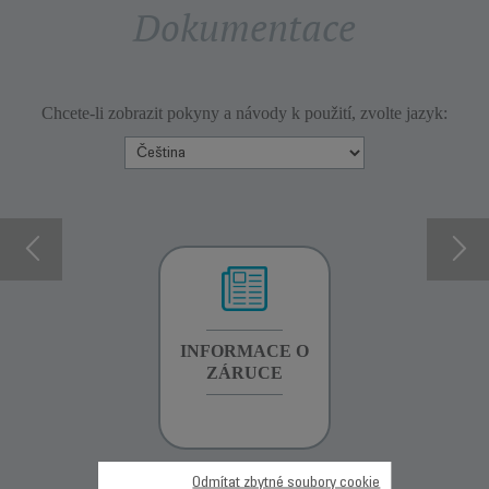
Dokumentace
Chcete-li zobrazit pokyny a návody k použití, zvolte jazyk:
INFORMACE O
INFORMACE O
INFORMACE O
ZÁRUCE
ZÁRUCE
ZÁRUCE
Odmítat zbytné soubory cookie