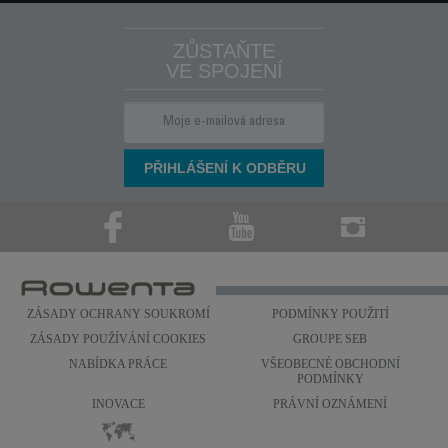
ZŮSTAŇTE
VE SPOJENÍ
ZÁSADY OCHRANY SOUKROMÍ
PODMÍNKY POUŽITÍ
ZÁSADY POUŽÍVÁNÍ COOKIES
GROUPE SEB
NABÍDKA PRÁCE
VŠEOBECNÉ OBCHODNÍ
PODMÍNKY
INOVACE
PRÁVNÍ OZNÁMENÍ