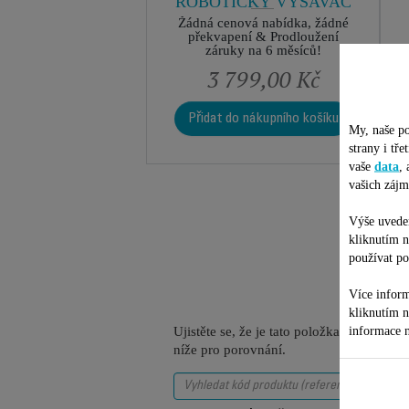
ROBOTICKÝ VYSAVAČ
ROWENTA
Žádná cenová nabídka, žádné
překvapení & Prodloužení
záruky na 6 měsíců!
3 799,00 Kč
Přidat do nákupního košíku
My, naše po
strany i tř
vaše
data
,
vašich zájm
Výše uveden
kliknutím 
používat po
Více inform
kliknutím 
informace n
Ujistěte se, že je tato položka kompatib
níže pro porovnání.