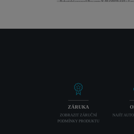
Robotický vysavač Rowenta X-PLORER S65+ L
ZÁRUKA
O
ZOBRAZIT ZÁRUČNÍ
NAJÍT AUT
PODMÍNKY PRODUKTU