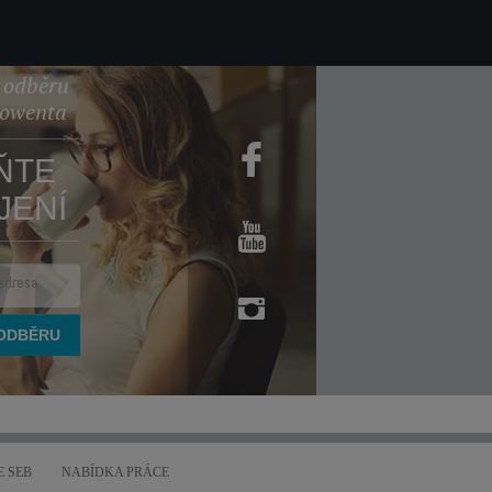
k odběru
Rowenta
ŇTE
JENÍ
 SEB
NABÍDKA PRÁCE