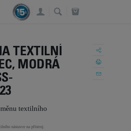
×
A TEXTILNÍ
EC, MODRÁ
S-
23
měnu textilního
ilního nástavce na přístroj.