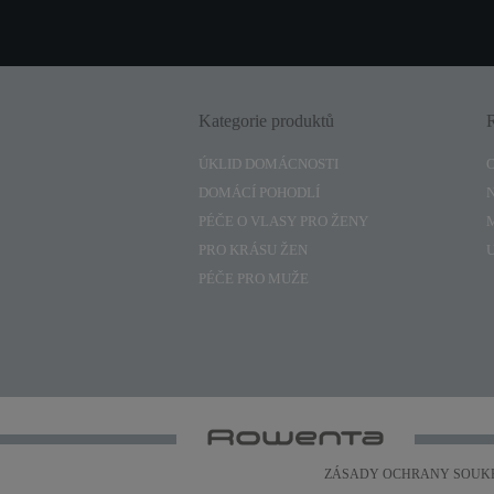
Kategorie produktů
ÚKLID DOMÁCNOSTI
DOMÁCÍ POHODLÍ
PÉČE O VLASY PRO ŽENY
PRO KRÁSU ŽEN
PÉČE PRO MUŽE
ZÁSADY OCHRANY SOUK