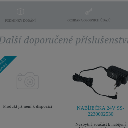
OCHRANA OSOBNICH ÚDAJÙ
PODMÍNKY DODÁNÍ
Další doporučené příslušenstv
Produkt již není k dispozici
NABÍJEČKA 24V SS-
2230002530
Nezbytná součást k nabíjení