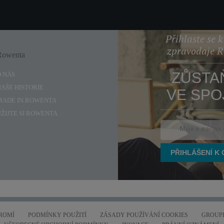
Přihlaste se 
zpravodaje 
Rowenta
Enjoy
ZŮSTA
O NÁS
NAŠE HISTORIE
VE SPO
MADE IN ROWENTA
UŽIJTE SI ROWENTA
ROMÍ
PODMÍNKY POUŽITÍ
ZÁSADY POUŽÍVÁNÍ COOKIES
GROUPE