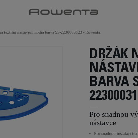
na textilní nástavec, modrá barva SS-2230003123 - Rowenta
DRŽÁK N
NÁSTAV
BARVA S
22300031
Pro snadnou vý
nástavce
Pro snadnou instalaci text