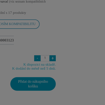
ysavač
(viz seznam kompatibilních
ilní s
17 produkty
OSÍM KOMPATIBILITU
30003123
-
+
K dispozici na skladě.
K dodání do méně než 5 dnů.
Přidat do nákupního
košíku