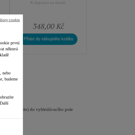
K dispozici na skladě.
ubory cookie
348,00 Kč
Přidat do nákupního košíku
ookie první
vat některá
kladě
, nebo
te, budeme
obrazíte
 Další
referenční číslo) do vyhledávacího pole