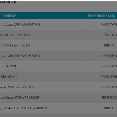
ní číslo)?
Produkty
Reference / kódy 
Produkty
Reference / kódy 
rgy 4v1 Laser 2700Pa RR8577WH
RR8577WH
Laser 2700Pa RR8567WH
RR8567WH
y 365 4v1 Laser RR8579
RR8579
rgy 4v1 Laser 2700Pa RR8575WH
RR8575WH
er RR8477WH
RR8477WH
er RR8L65WH
RR8L65W
o Empty 2700 Pa RR8597WH
RR8597WH
r Auto Empty 2700Pa RR8589CE
RR8589CE
rgy 365 4v1 Laser Auto Empty RR8599
RR8599