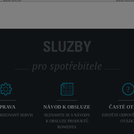
aser RR8L85WH
RR8L85W
SLUŽBY
pro spotřebitele
PRAVA
NÁVOD K OBSLUZE
ČASTÉ O
ORIZOVANÝ SERVIS
SEZNAMTE SE S NÁVODY
ZJISTĚTE ODPOVĚ
K OBSLUZE PRODUKTŮ
OTÁZK
ROWENTA