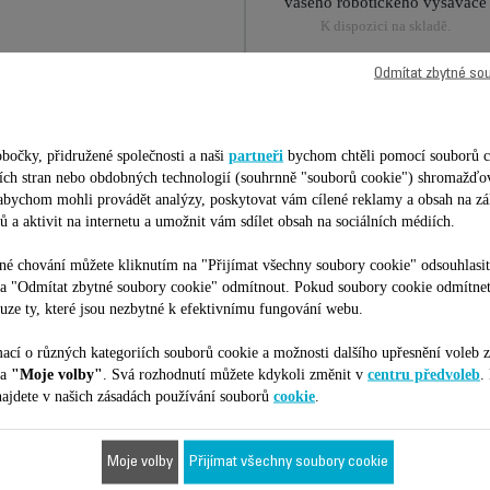
vašeho robotického vysavače
K dispozici na skladě.
Odmítat zbytné so
397,00 Kč
Přidat do nákupního košíku
bočky, přidružené společnosti a naši
partneři
bychom chtěli pomocí souborů c
etích stran nebo obdobných technologií (souhrnně "souborů cookie") shromažďo
 abychom mohli provádět analýzy, poskytovat vám cílené reklamy a obsah na zá
ů a aktivit na internetu a umožnit vám sdílet obsah na sociálních médiích.
é chování můžete kliknutím na "Přijímat všechny soubory cookie" odsouhlasit
na "Odmítat zbytné soubory cookie" odmítnout. Pokud soubory cookie odmítne
Je vhodné pro 17 produktů
uze ty, které jsou nezbytné k efektivnímu fungování webu.
ací o různých kategoriích souborů cookie a možnosti dalšího upřesnění voleb z
na
"Moje volby"
. Svá rozhodnutí můžete kdykoli změnit v
centru předvoleb
.
ajdete v našich zásadách používání souborů
cookie
.
ilní s vaším zařízením/produktem. Zadejte prosím kód vašeho produktu (
Moje volby
Přijímat všechny soubory cookie