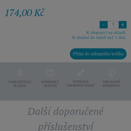
174,00 Kč
-
+
K dispozici na skladě.
K dodání do méně než 5 dnů.
Přidat do nákupního košíku
OCHRANA
ZABEZPEČENÁ
PODMÍNKY
OBCHODNÍ
OSOBNICH ÚDAJÙ
PLATBA
DODÁNÍ
PODMÍNKY
Další doporučené
příslušenství