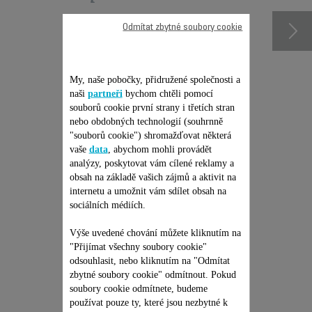
Odmítat zbytné soubory cookie
My, naše pobočky, přidružené společnosti a
naši
partneři
bychom chtěli pomocí
souborů cookie první strany i třetích stran
nebo obdobných technologií (souhrnně
"souborů cookie") shromažďovat některá
vaše
data
, abychom mohli provádět
analýzy, poskytovat vám cílené reklamy a
JEDNORÁZOVÁ PEVNÁ
obsah na základě vašich zájmů a aktivit na
CENA OPRAVY -
internetu a umožnit vám sdílet obsah na
SÁČKOVÝ A
sociálních médiích.
BEZSÁČKOVÝ
Žádná cenová nabídka, žádné
překvapení & Prodloužení
Výše uvedené chování můžete kliknutím na
VYSAVAČ ROWENTA
záruky na 6 měsíců!
"Přijímat všechny soubory cookie"
1 199,00 Kč
odsouhlasit, nebo kliknutím na "Odmítat
zbytné soubory cookie" odmítnout. Pokud
soubory cookie odmítnete, budeme
Přidat do nákupního košíku
používat pouze ty, které jsou nezbytné k