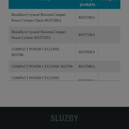
produktu
Produkty
Reference
Kategorie
Bezsáčkový vysavač Rowenta Compact
/ kódy
RO3726EA
Power Cyclonic Classic RO3726EA
produktu
Bezsáčkový vysavač Rowenta Compact
RO3753EA
Power Cyclonic RO3753EA
COMPACT POWER CYCLONIC
RO3785EA
RO3780
COMPACT POWER CYCLONIC RO3790
RO3799EA
COMPACT POWER CYCLONIC
RO3745EA
RO3745EA
COMPACT POWER CYCLONIC
RO3729EA
RO3729EA černý/fialový
COMPACT POWER CYCLONIC
RO3718EA
SLUŽBY
RO3718EA červený