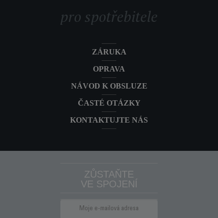
COMPACT POWER CYCLONIC
RO3759EA
pro spotřebitele
RO3759EA černý/fialový
COMPACT POWER CYCLONIC
RO3724EA
CLASSIC + RO3724EA oranžový
ZÁRUKA
COMPACT POWER CYCLONIC HOME
RO3798EA
OPRAVA
& CAR RO3798EA červený
NÁVOD K OBSLUZE
ČASTÉ OTÁZKY
KONTAKTUJTE NÁS
ZŮSTAŇTE
VE SPOJENÍ