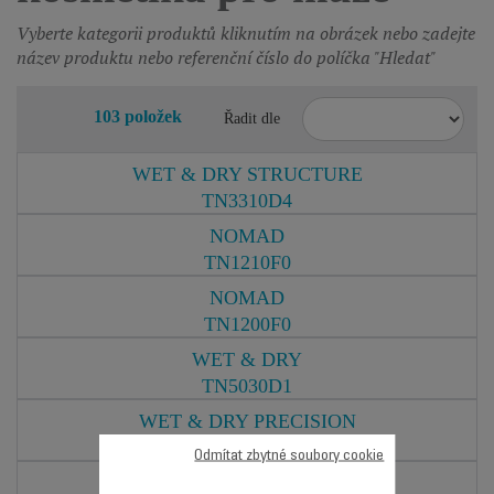
Vyberte kategorii produktů kliknutím na obrázek nebo zadejte
název produktu nebo referenční číslo do políčka "Hledat"
103 položek
Řadit dle
WET & DRY STRUCTURE
TN3310D4
NOMAD
TN1210F0
NOMAD
TN1200F0
WET & DRY
TN5030D1
WET & DRY PRECISION
TN5040D1
Odmítat zbytné soubory cookie
MULTISTYLE PRECISION