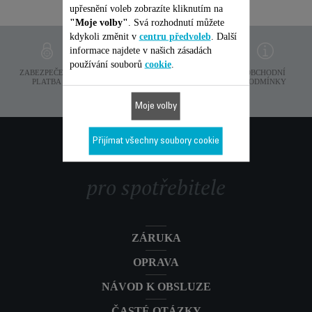
upřesnění voleb zobrazíte kliknutím na
"Moje volby"
. Svá rozhodnutí můžete
kdykoli změnit v
centru předvoleb
. Další
informace najdete v našich zásadách
používání souborů
cookie
.
OCHRANA
ZABEZPEČENÁ
PODMÍNKY
OBCHODNÍ
OSOBNICH ÚDAJÙ
PLATBA
DODÁNÍ
PODMÍNKY
Moje volby
SLUŽBY
Přijímat všechny soubory cookie
pro spotřebitele
ZÁRUKA
OPRAVA
NÁVOD K OBSLUZE
ČASTÉ OTÁZKY