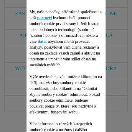
TN8210D4
My, naše pobočky, přidružené společnosti a
ZASTŘIHOVAČ ROWENTA PERFECT LINE
naši
partneři
bychom chtěli pomocí
TN1350F0
souborů cookie první strany i třetích stran
TN1350F0
nebo obdobných technologií (souhrnně
AIRFORCE PRECISION TN4800F0 BÍLÁ
"souborů cookie") shromažďovat některá
vaše
data
, abychom mohli provádět
TN4800F0
analýzy, poskytovat vám cílené reklamy a
WET AND DRY TN5120F0
obsah na základě vašich zájmů a aktivit na
TN5100F0
internetu a umožnit vám sdílet obsah na
sociálních médiích.
WET AND DRY TN5120F0 TMAVĚ MODRÁ
TN5120F0
Výše uvedené chování můžete kliknutím na
"Přijímat všechny soubory cookie"
PERFECT LINE TN1300F0
odsouhlasit, nebo kliknutím na "Odmítat
TN1300F0
zbytné soubory cookie" odmítnout. Pokud
soubory cookie odmítnete, budeme
AIRFORCE PRECISION
používat pouze ty, které jsou nezbytné k
TN4850F0
efektivnímu fungování webu.
Zobrazit další
Více informací o různých kategoriích
souborů cookie a možnosti dalšího