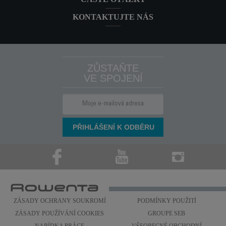
KONTAKTUJTE NÁS
ZŮSTAŇTE
VE SPOJENÍ
ZÁSADY OCHRANY SOUKROMÍ
PODMÍNKY POUŽITÍ
ZÁSADY POUŽÍVÁNÍ COOKIES
GROUPE SEB