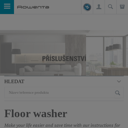
HLEDAT
Floor washer
Make your life easier and save time with our instructions for