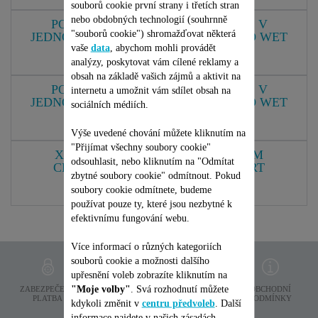
GZ5736E0
souborů cookie první strany i třetích stran
nebo obdobných technologií (souhrnně
PODLAHOVÁ MYČKA A VYSAVAČ V
"souborů cookie") shromažďovat některá
JEDNOM ROWENTA X-CLEAN 4 AUTO WET
vaše
data
, abychom mohli provádět
& DRY 16 000 PA GZ5035WO
analýzy, poskytovat vám cílené reklamy a
GZ5035WO
obsah na základě vašich zájmů a aktivit na
PODLAHOVÁ MYČKA A VYSAVAČ V
internetu a umožnit vám sdílet obsah na
JEDNOM ROWENTA X-CLEAN 4 AUTO WET
sociálních médiích.
& DRY 16 000 PA GZ5037WO
GZ5037WO
Výše uvedené chování můžete kliknutím na
"Přijímat všechny soubory cookie"
X-CLEAN 12, WET & DRY VACUUM
odsouhlasit, nebo kliknutím na "Odmítat
CLEANER, POWERFUL AND SMART
zbytné soubory cookie" odmítnout. Pokud
CLEANING
soubory cookie odmítnete, budeme
GZ7257E0
používat pouze ty, které jsou nezbytné k
efektivnímu fungování webu.
Více informací o různých kategoriích
souborů cookie a možnosti dalšího
upřesnění voleb zobrazíte kliknutím na
"Moje volby"
. Svá rozhodnutí můžete
OCHRANA
ZABEZPEČENÁ
PODMÍNKY
OBCHODNÍ
OSOBNICH ÚDAJÙ
PLATBA
DODÁNÍ
PODMÍNKY
kdykoli změnit v
centru předvoleb
. Další
informace najdete v našich zásadách