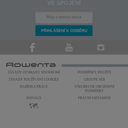
VE SPOJENÍ
ZÁSADY OCHRANY SOUKROMÍ
PODMÍNKY POUŽITÍ
ZÁSADY POUŽÍVÁNÍ COOKIES
GROUPE SEB
NABÍDKA PRÁCE
VŠEOBECNÉ OBCHODNÍ
PODMÍNKY
INOVACE
PRÁVNÍ OZNÁMENÍ