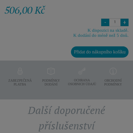
506,00 Kč
-
+
K dispozici na skladě.
K dodání do méně než 5 dnů.
Přidat do nákupního košíku
OCHRANA
ZABEZPEČENÁ
PODMÍNKY
OBCHODNÍ
OSOBNICH ÚDAJÙ
PLATBA
DODÁNÍ
PODMÍNKY
Další doporučené
příslušenství