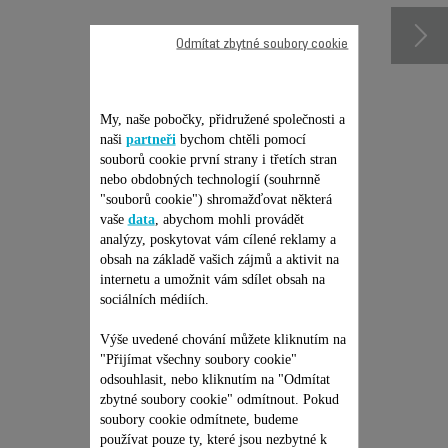
Odmítat zbytné soubory cookie
My, naše pobočky, přidružené společnosti a
naši
partneři
bychom chtěli pomocí
souborů cookie první strany i třetích stran
nebo obdobných technologií (souhrnně
"souborů cookie") shromažďovat některá
vaše
data
, abychom mohli provádět
analýzy, poskytovat vám cílené reklamy a
JEDNORÁZOVÁ PEVNÁ
obsah na základě vašich zájmů a aktivit na
CENA OPRAVY -
internetu a umožnit vám sdílet obsah na
SÁČKOVÝ A
sociálních médiích.
BEZSÁČKOVÝ
Žádná cenová nabídka, žádné
překvapení & Prodloužení
VYSAVAČ ROWENTA
záruky na 6 měsíců!
Výše uvedené chování můžete kliknutím na
"Přijímat všechny soubory cookie"
1 199,00 Kč
odsouhlasit, nebo kliknutím na "Odmítat
zbytné soubory cookie" odmítnout. Pokud
Přidat do nákupního košíku
soubory cookie odmítnete, budeme
používat pouze ty, které jsou nezbytné k