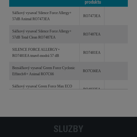
produktu
Produkty
Reference
Kategorie
Sáčkový vysavač Silence Force Allergy+
/ kódy
RO7473EA
57dB Animal RO7473EA
produktu
Sáčkový vysavač Silence Force Allergy+
RO7487EA
57dB Total Clean RO7487EA
SILENCE FORCE ALLERGY+
RO7481EA
RO7481EA tmavě-modrá 57 dB
Bezsáčkový vysavač Green Force Cyclonic
RO7C66EA
Effitech®+ Animal RO7C66
Sáčkový vysavač Green Force Max ECO
RO4933EA
900W Classic RO4933EA
Sáčkový vysavač Green Force Effitech
RO6189EA
ECO 64dB Total Clean RO6189EA
Sáčkový vysavač Green Force Max ECO
RO4931EA
SLUŽBY
900W Classic RO4931EA