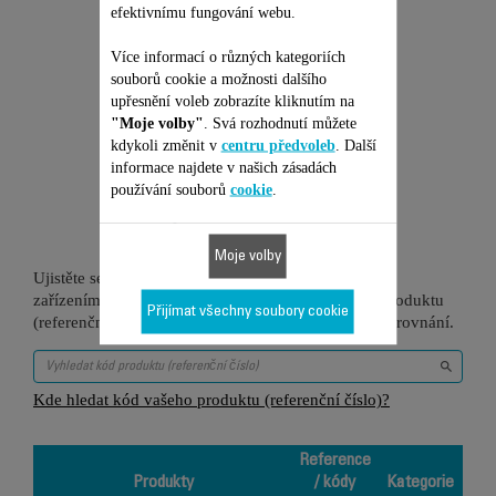
efektivnímu fungování webu.
Více informací o různých kategoriích
souborů cookie a možnosti dalšího
upřesnění voleb zobrazíte kliknutím na
"Moje volby"
. Svá rozhodnutí můžete
Je vhodné pro 78
kdykoli změnit v
centru předvoleb
. Další
informace najdete v našich zásadách
produktů
používání souborů
cookie
.
Moje volby
Ujistěte se, že je tato položka kompatibilní s vaším
zařízením/produktem. Zadejte prosím kód vašeho produktu
Přijímat všechny soubory cookie
(referenční číslo) do vyhledávacího pole níže pro porovnání.
Kde hledat kód vašeho produktu (referenční číslo)?
Reference
Produkty
/ kódy
Kategorie