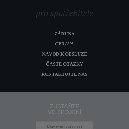
Sáčkový vysavač Green Force Max ECO
RO6164EA
pro spotřebitele
900W Silence Car Kit RO6164EA
Bezsáčkový vysavač Green Force Cyclonic
RO7C32EA
Effitech® Parquet RO7C32
ZÁRUKA
Bezsáčkový vysavač Rowenta Green Force
RO7B11EA
OPRAVA
Cyclonic Max 900W Classic RO7B11
NÁVOD K OBSLUZE
ČASTÉ OTÁZKY
KONTAKTUJTE NÁS
ZŮSTAŇTE
VE SPOJENÍ