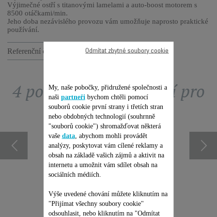
Výjimečné ostří s titanovými lamelami a auto-boost motorem s
8500 otáčkami/min.
Jeho doba nezávislého provozu vám umožňuje naprosto praktické
používání.
Referenční číslo :
TN4850F0
Odmítat zbytné soubory cookie
4 položek příslušenství pro
My, naše pobočky, přidružené společnosti a
naši
partneři
bychom chtěli pomocí
souborů cookie první strany i třetích stran
tento produkt
nebo obdobných technologií (souhrnně
"souborů cookie") shromažďovat některá
vaše
data
, abychom mohli provádět
analýzy, poskytovat vám cílené reklamy a
obsah na základě vašich zájmů a aktivit na
internetu a umožnit vám sdílet obsah na
sociálních médiích.
70
NŮŽ 
Výše uvedené chování můžete kliknutím na
"Přijímat všechny soubory cookie"
dispozici
odsouhlasit, nebo kliknutím na "Odmítat