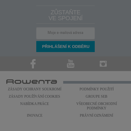
ZŮSTAŇTE
VE SPOJENÍ
ZÁSADY OCHRANY SOUKROMÍ
PODMÍNKY POUŽITÍ
ZÁSADY POUŽÍVÁNÍ COOKIES
GROUPE SEB
NABÍDKA PRÁCE
VŠEOBECNÉ OBCHODNÍ
PODMÍNKY
INOVACE
PRÁVNÍ OZNÁMENÍ