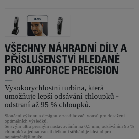
VŠECHNY NÁHRADNÍ DÍLY A
PŘÍSLUŠENSTVÍ HLEDANÉ
PRO AIRFORCE PRECISION
Vysokorychlostní turbína, která
umožňuje lepší odsávání chloupků -
odstraní až 95 % chloupků.
Sloučení výkonu a designu v zastřihovači vousů pro dosažení
optimálních výsledků.
Se svým ultra přesným nastavováním na 0,5 mm, odsáváním 95 %
chloupků a jednadvaceti délkami stříhání je ideální pro
nejnáročnější muže.