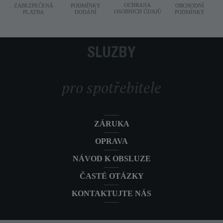
OCHRANA
ZABEZPEČENÁ
PODMÍNKY
OBCHODNÍ
OSOBNICH ÚDAJÙ
PLATBA
DODÁNÍ
PODMÍNKY
SLUŽBY
pro spotřebitele
ZÁRUKA
OPRAVA
NÁVOD K OBSLUZE
ČASTÉ OTÁZKY
KONTAKTUJTE NÁS